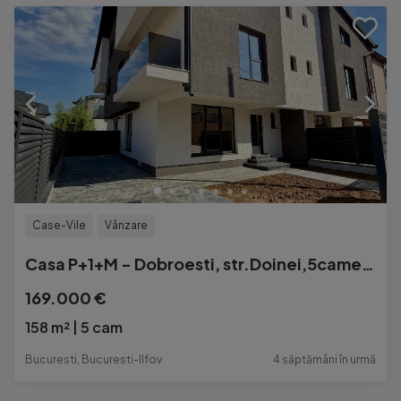
Case-Vile
Vânzare
Casa P+1+M - Dobroesti, str.Doinei,5camere |158mp utili | DEZVOLTATOR
169.000 €
158 m²
5 cam
Bucuresti, Bucuresti-Ilfov
4 săptămâni în urmă