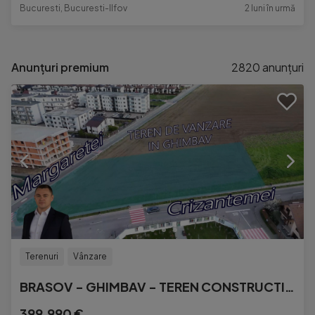
Bucuresti, Bucuresti-Ilfov
2 luni în urmă
Anunțuri premium
2820
anunțuri
Terenuri
Vânzare
BRASOV - GHIMBAV - TEREN CONSTRUCTII 3146 MP
399.990 €