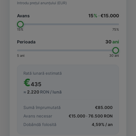
Introdu prețul anunțului (EUR)
15
% ·
€15.000
Avans
15%
75%
30
ani
Perioada
5 ani
30 ani
Rată lunară estimată
€
435
≈
2.220
RON / lună
Sumă împrumutată
€
85.000
Avans necesar
€
15.000
·
76.500
RON
Dobândă folosită
4,59
% / an