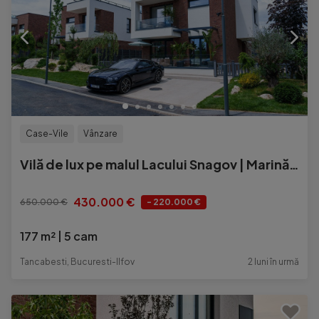
Case-Vile
Vânzare
Vilă de lux pe malul Lacului Snagov | Marină privată | 177 mp utili
430.000 €
650.000 €
- 220.000 €
177 m²
5 cam
Tancabesti, Bucuresti-Ilfov
2 luni în urmă