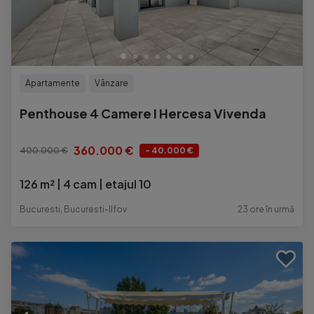
Apartamente
Vânzare
Penthouse 4 Camere I Hercesa Vivenda
360.000 €
400.000 €
- 40.000 €
126 m²
4 cam
etajul 10
Bucuresti, Bucuresti-Ilfov
23 ore în urmă