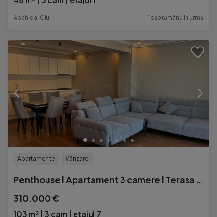
48 m²
3 cam
etajul 1
Apahida, Cluj
1 săptămână în urmă
Apartamente
Vânzare
Penthouse l Apartament 3 camere l Terasa 74 mp
310.000 €
103 m²
3 cam
etajul 7