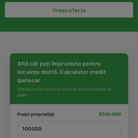
Vreau oferta
Află cât poți împrumuta pentru
locuința dorită. Calculator credit
ipotecar.
Simulare orientativă cu cea mai bună dobândă din
piață
€100.000
Prețul proprietății