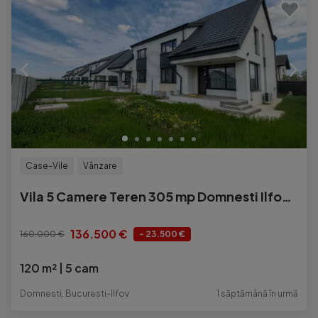
Case-Vile
Vânzare
Vila 5 Camere Teren 305 mp Domnesti Ilfov De Vanzare
136.500 €
160.000 €
- 23.500 €
120 m²
5 cam
Domnesti, Bucuresti-Ilfov
1 săptămână în urmă