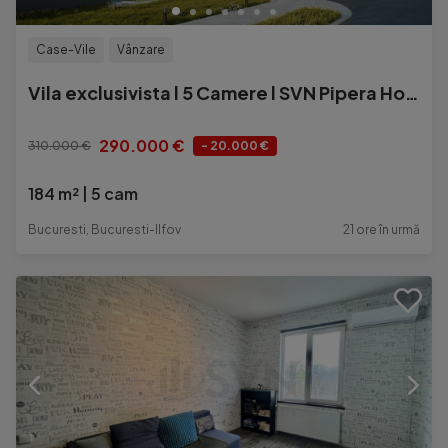
Case-Vile
Vânzare
Vila exclusivista l 5 Camere l SVN Pipera Homes
290.000 €
310.000 €
- 20.000 €
184 m²
5 cam
Bucuresti, Bucuresti-Ilfov
21 ore în urmă