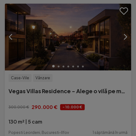
Case-Vile
Vânzare
Vegas Villas Residence - Alege o vilă pe măsura vieții
290.000 €
300.000 €
- 10.000 €
130 m²
5 cam
Popesti Leordeni, Bucuresti-Ilfov
1 săptămână în urmă