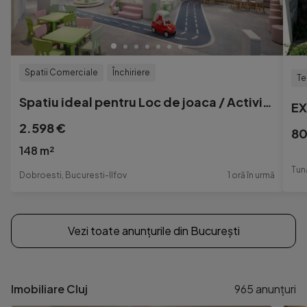
Spatii Comerciale
Închiriere
Te
Spatiu ideal pentru Loc de joaca / Activitati copii | Dob...
2.598 €
80
148 m²
Tuna
Dobroesti, Bucuresti-Ilfov
1 oră în urmă
Vezi toate anunțurile din București
Imobiliare Cluj
965
anunțuri