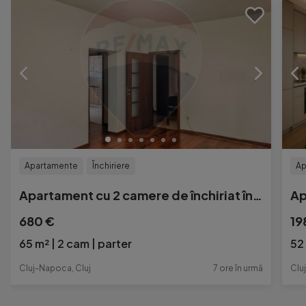
Apartamente
Închiriere
Ap
Apartament cu 2 camere de închiriat în zona Parcului Ce...
680 €
19
65 m²
2 cam
parter
52
Cluj-Napoca, Cluj
7 ore în urmă
Clu