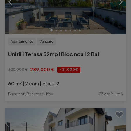
Apartamente
Vânzare
Unirii l Terasa 52mp l Bloc nou l 2 Bai
289.000 €
320.000 €
- 31.000 €
60 m²
2 cam
etajul 2
Bucuresti, Bucuresti-Ilfov
23 ore în urmă