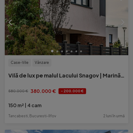
Case-Vile
Vânzare
Vilă de lux pe malul Lacului Snagov | Marină privată | 150 mp utili
380.000 €
580.000 €
- 200.000 €
150 m²
4 cam
Tancabesti, Bucuresti-Ilfov
2 luni în urmă