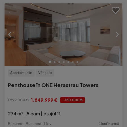
Apartamente
Vânzare
Penthouse în ONE Herastrau Towers
1.849.999 €
1.999.000 €
- 150.000 €
274 m²
5 cam
etajul 11
Bucuresti, Bucuresti-Ilfov
2 luni în urmă