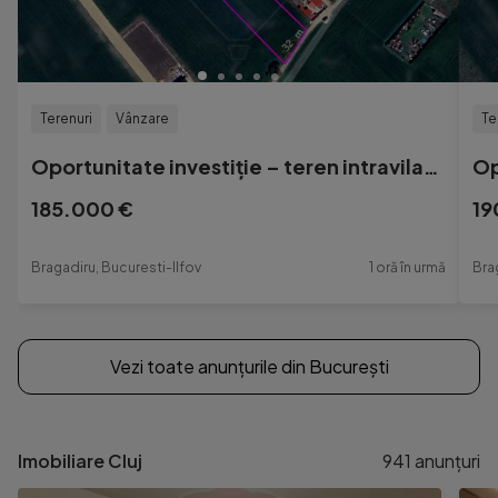
Terenuri
Vânzare
Te
Oportunitate investiție – teren intravilan 7.210 mp, B...
185.000 €
19
Bragadiru, Bucuresti-Ilfov
1 oră în urmă
Bra
Vezi toate anunțurile din București
Imobiliare Cluj
941
anunțuri