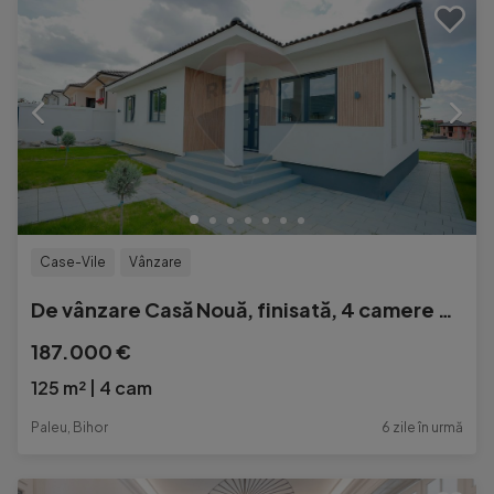
Case-Vile
Vânzare
De vânzare Casă Nouă, finisată, 4 camere - Paleu
187.000 €
125 m²
4 cam
Paleu, Bihor
6 zile în urmă