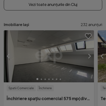
Vezi toate anunțurile din Cluj
Imobiliare Iași
232
anunțuri
Spatii Comerciale
Închiriere
Te
Închiriere spațiu comercial 575 mp(divizibil) – ultra ce