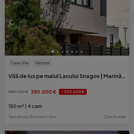
Case-Vile
Vânzare
Vilă de lux pe malul Lacului Snagov | Marină privată | 150 mp utili
380.000 €
580.000 €
- 200.000 €
150 m²
4 cam
Tancabesti, Bucuresti-Ilfov
2 luni în urmă