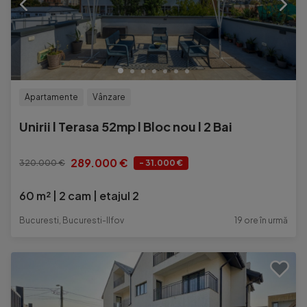
Apartamente
Vânzare
Unirii l Terasa 52mp l Bloc nou l 2 Bai
289.000 €
320.000 €
- 31.000 €
60 m²
2 cam
etajul 2
Bucuresti, Bucuresti-Ilfov
19 ore în urmă