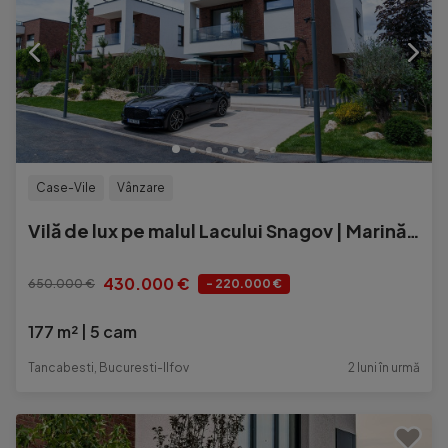
Case-Vile
Vânzare
Vilă de lux pe malul Lacului Snagov | Marină privată | 177 mp utili
430.000 €
650.000 €
- 220.000 €
177 m²
5 cam
Tancabesti, Bucuresti-Ilfov
2 luni în urmă