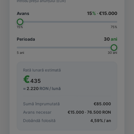
Introdu prețul anunțului (EUR)
15
% ·
€15.000
Avans
15%
75%
30
ani
Perioada
5 ani
30 ani
Rată lunară estimată
€
435
≈
2.220
RON / lună
Sumă împrumutată
€
85.000
Avans necesar
€
15.000
·
76.500
RON
Dobândă folosită
4,59
% / an