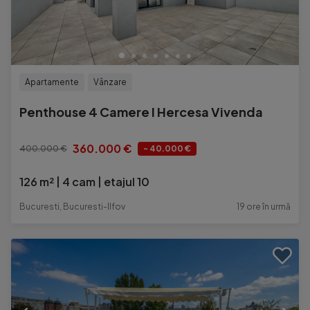
Apartamente
Vânzare
Penthouse 4 Camere I Hercesa Vivenda
360.000 €
400.000 €
- 40.000 €
126 m²
4 cam
etajul 10
Bucuresti, Bucuresti-Ilfov
19 ore în urmă