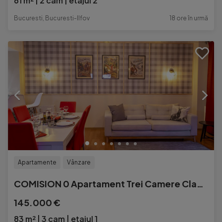
61 m²
2 cam
etajul 2
Bucuresti, Bucuresti-Ilfov
18 ore în urmă
Apartamente
Vânzare
COMISION 0 Apartament Trei Camere Clabucet
145.000 €
83 m²
3 cam
etajul 1