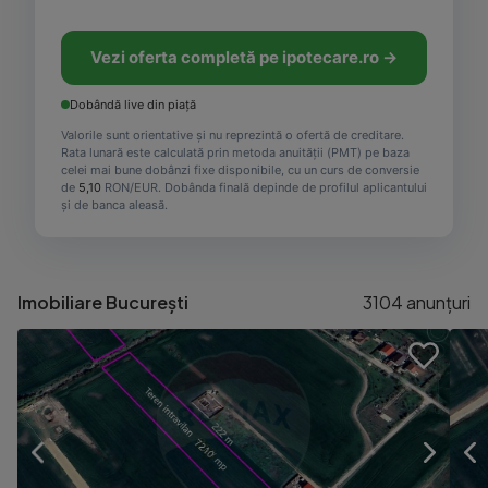
Vezi oferta completă pe ipotecare.ro →
Dobândă live din piață
Valorile sunt orientative și nu reprezintă o ofertă de creditare.
Rata lunară este calculată prin metoda anuității (PMT) pe baza
celei mai bune dobânzi fixe disponibile, cu un curs de conversie
de
5,10
RON/EUR. Dobânda finală depinde de profilul aplicantului
și de banca aleasă.
Imobiliare București
3104
anunțuri