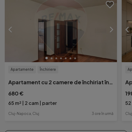
Apartamente
Închiriere
Ap
Apartament cu 2 camere de închiriat în zona Parcului Ce...
680 €
19
65 m²
2 cam
parter
52
Cluj-Napoca, Cluj
3 ore în urmă
Clu