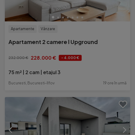
Apartamente
Vânzare
Apartament 2 camere l Upground
228.000 €
232.000 €
- 4.000 €
75 m²
2 cam
etajul 3
Bucuresti, Bucuresti-Ilfov
19 ore în urmă