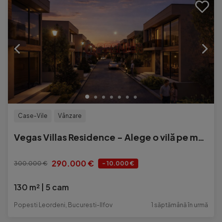
Case-Vile
Vânzare
Vegas Villas Residence - Alege o vilă pe măsura vieții
290.000 €
300.000 €
- 10.000 €
130 m²
5 cam
Popesti Leordeni, Bucuresti-Ilfov
1 săptămână în urmă