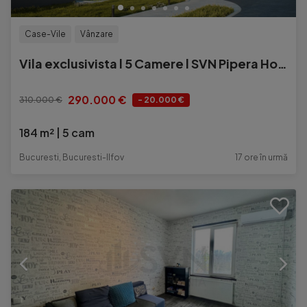
Case-Vile
Vânzare
Vila exclusivista l 5 Camere l SVN Pipera Homes
290.000 €
310.000 €
- 20.000 €
184 m²
5 cam
Bucuresti, Bucuresti-Ilfov
17 ore în urmă