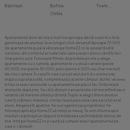
Balotești
Buftea
Toate...
Chitila
Apartamentul dorit de tine e mult mai aproape decât crezi! Ai o listă
generoasă de anunțuri, la un (singur) click distanță! Aproape 70.000
de apartamente puse la vânzare pe HomeZZ.ro te așteaptă să le
vizionezi, din confortul actualei tale case și exact atunci când îți faci
timp pentru asta. Folosește filtrele disponibile pe site și alege
apartamente cu o cameră, apartamente cu două camere (peste
40.000), trei (peste 30.000), patru (peste 6.000) sau chiar mai mult
de cinci camere. În cazul în care cunoști anul dorit al construcției,
etajul și suprafața utilă, completează și aceste câmpuri. Astfel, vei avea
în fața ta exact anunțurile cu apartamente pe placul tău. Ordonează
anunțurile după preț, fie că îți dorești o proprietate cât mai ieftină sau o
variantă cât mai bine utilată și dotată. După ce alegi câteva anunțuri
care îți stârnesc interesul, contactează persoana care a postat acel
anunț. Alegerea îți aparține: fie suni agentul sau proprietarul, fie
folosești aplicația HomeZZ să trimiți un mesaj. Te vom informa apoi,
imediat ce primești un răspuns la întrebarea sau întrebările trimise de
tine. Intră pe HomeZZ.ro și caută să cumperi exact apartamentul pe
care ți-l dorești!