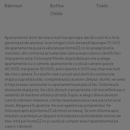
Balotești
Buftea
Toate...
Chitila
Apartamentul dorit de tine e mult mai aproape decât crezi! Ai o listă
generoasă de anunțuri, la un (singur) click distanță! Aproape 70.000
de apartamente puse la vânzare pe HomeZZ.ro te așteaptă să le
vizionezi, din confortul actualei tale case și exact atunci când îți faci
timp pentru asta. Folosește filtrele disponibile pe site și alege
apartamente cu o cameră, apartamente cu două camere (peste
40.000), trei (peste 30.000), patru (peste 6.000) sau chiar mai mult
de cinci camere. În cazul în care cunoști anul dorit al construcției,
etajul și suprafața utilă, completează și aceste câmpuri. Astfel, vei avea
în fața ta exact anunțurile cu apartamente pe placul tău. Ordonează
anunțurile după preț, fie că îți dorești o proprietate cât mai ieftină sau o
variantă cât mai bine utilată și dotată. După ce alegi câteva anunțuri
care îți stârnesc interesul, contactează persoana care a postat acel
anunț. Alegerea îți aparține: fie suni agentul sau proprietarul, fie
folosești aplicația HomeZZ să trimiți un mesaj. Te vom informa apoi,
imediat ce primești un răspuns la întrebarea sau întrebările trimise de
tine. Intră pe HomeZZ.ro și caută să cumperi exact apartamentul pe
care ți-l dorești!