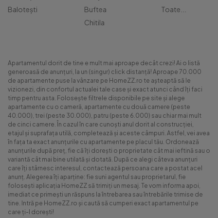
Balotești
Buftea
Toate...
Chitila
Apartamentul dorit de tine e mult mai aproape decât crezi! Ai o listă
generoasă de anunțuri, la un (singur) click distanță! Aproape 70.000
de apartamente puse la vânzare pe HomeZZ.ro te așteaptă să le
vizionezi, din confortul actualei tale case și exact atunci când îți faci
timp pentru asta. Folosește filtrele disponibile pe site și alege
apartamente cu o cameră, apartamente cu două camere (peste
40.000), trei (peste 30.000), patru (peste 6.000) sau chiar mai mult
de cinci camere. În cazul în care cunoști anul dorit al construcției,
etajul și suprafața utilă, completează și aceste câmpuri. Astfel, vei avea
în fața ta exact anunțurile cu apartamente pe placul tău. Ordonează
anunțurile după preț, fie că îți dorești o proprietate cât mai ieftină sau o
variantă cât mai bine utilată și dotată. După ce alegi câteva anunțuri
care îți stârnesc interesul, contactează persoana care a postat acel
anunț. Alegerea îți aparține: fie suni agentul sau proprietarul, fie
folosești aplicația HomeZZ să trimiți un mesaj. Te vom informa apoi,
imediat ce primești un răspuns la întrebarea sau întrebările trimise de
tine. Intră pe HomeZZ.ro și caută să cumperi exact apartamentul pe
care ți-l dorești!