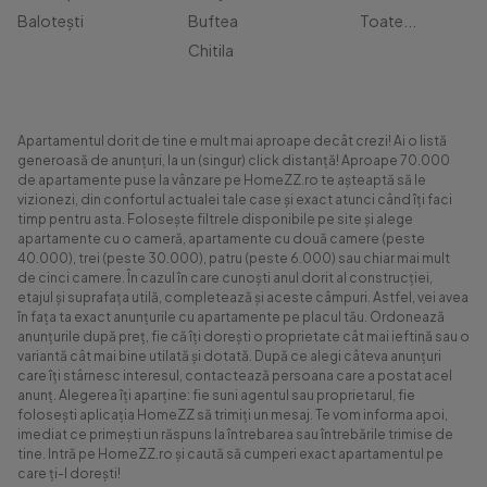
Balotești
Buftea
Toate...
Chitila
Apartamentul dorit de tine e mult mai aproape decât crezi! Ai o listă
generoasă de anunțuri, la un (singur) click distanță! Aproape 70.000
de apartamente puse la vânzare pe HomeZZ.ro te așteaptă să le
vizionezi, din confortul actualei tale case și exact atunci când îți faci
timp pentru asta. Folosește filtrele disponibile pe site și alege
apartamente cu o cameră, apartamente cu două camere (peste
40.000), trei (peste 30.000), patru (peste 6.000) sau chiar mai mult
de cinci camere. În cazul în care cunoști anul dorit al construcției,
etajul și suprafața utilă, completează și aceste câmpuri. Astfel, vei avea
în fața ta exact anunțurile cu apartamente pe placul tău. Ordonează
anunțurile după preț, fie că îți dorești o proprietate cât mai ieftină sau o
variantă cât mai bine utilată și dotată. După ce alegi câteva anunțuri
care îți stârnesc interesul, contactează persoana care a postat acel
anunț. Alegerea îți aparține: fie suni agentul sau proprietarul, fie
folosești aplicația HomeZZ să trimiți un mesaj. Te vom informa apoi,
imediat ce primești un răspuns la întrebarea sau întrebările trimise de
tine. Intră pe HomeZZ.ro și caută să cumperi exact apartamentul pe
care ți-l dorești!