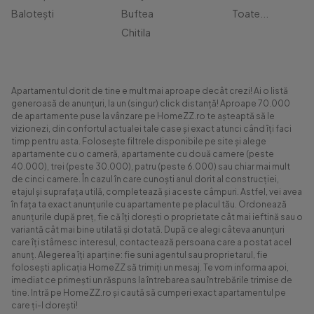
Balotești
Buftea
Toate...
Chitila
Apartamentul dorit de tine e mult mai aproape decât crezi! Ai o listă
generoasă de anunțuri, la un (singur) click distanță! Aproape 70.000
de apartamente puse la vânzare pe HomeZZ.ro te așteaptă să le
vizionezi, din confortul actualei tale case și exact atunci când îți faci
timp pentru asta. Folosește filtrele disponibile pe site și alege
apartamente cu o cameră, apartamente cu două camere (peste
40.000), trei (peste 30.000), patru (peste 6.000) sau chiar mai mult
de cinci camere. În cazul în care cunoști anul dorit al construcției,
etajul și suprafața utilă, completează și aceste câmpuri. Astfel, vei avea
în fața ta exact anunțurile cu apartamente pe placul tău. Ordonează
anunțurile după preț, fie că îți dorești o proprietate cât mai ieftină sau o
variantă cât mai bine utilată și dotată. După ce alegi câteva anunțuri
care îți stârnesc interesul, contactează persoana care a postat acel
anunț. Alegerea îți aparține: fie suni agentul sau proprietarul, fie
folosești aplicația HomeZZ să trimiți un mesaj. Te vom informa apoi,
imediat ce primești un răspuns la întrebarea sau întrebările trimise de
tine. Intră pe HomeZZ.ro și caută să cumperi exact apartamentul pe
care ți-l dorești!