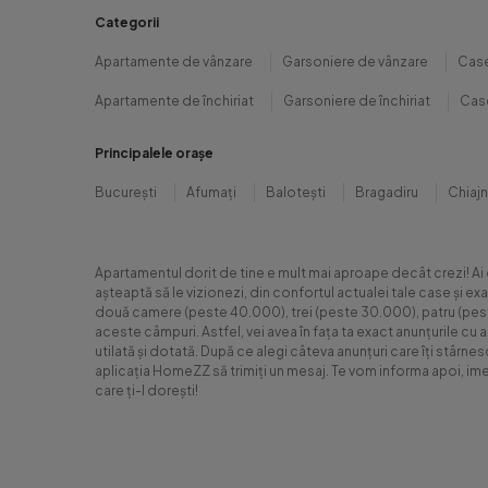
Categorii
Apartamente de vânzare
Garsoniere de vânzare
Case
Apartamente de închiriat
Garsoniere de închiriat
Case
Principalele orașe
București
Afumați
Balotești
Bragadiru
Chiaj
Apartamentul dorit de tine e mult mai aproape decât crezi! Ai
așteaptă să le vizionezi, din confortul actualei tale case și e
două camere (peste 40.000), trei (peste 30.000), patru (peste 6
aceste câmpuri. Astfel, vei avea în fața ta exact anunțurile cu 
utilată și dotată. După ce alegi câteva anunțuri care îți stârne
aplicația HomeZZ să trimiți un mesaj. Te vom informa apoi, ime
care ți-l dorești!