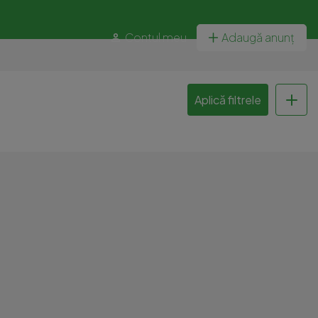
Contul meu
Adaugă anunț
Aplică filtrele