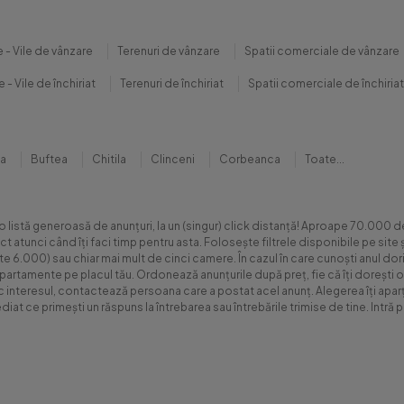
 - Vile de vânzare
Terenuri de vânzare
Spatii comerciale de vânzare
 - Vile de închiriat
Terenuri de închiriat
Spatii comerciale de închiriat
na
Buftea
Chitila
Clinceni
Corbeanca
Toate...
 o listă generoasă de anunțuri, la un (singur) click distanță! Aproape 70.00
xact atunci când îți faci timp pentru asta. Folosește filtrele disponibile pe s
.000) sau chiar mai mult de cinci camere. În cazul în care cunoști anul dorit 
apartamente pe placul tău. Ordonează anunțurile după preț, fie că îți dorești o
sc interesul, contactează persoana care a postat acel anunț. Alegerea îți aparți
diat ce primești un răspuns la întrebarea sau întrebările trimise de tine. Int