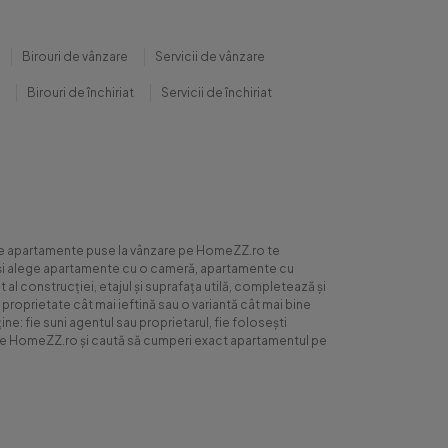
Birouri de vânzare
Servicii de vânzare
Birouri de închiriat
Servicii de închiriat
0 de apartamente puse la vânzare pe HomeZZ.ro te
ite și alege apartamente cu o cameră, apartamente cu
al construcției, etajul și suprafața utilă, completează și
 proprietate cât mai ieftină sau o variantă cât mai bine
ne: fie suni agentul sau proprietarul, fie folosești
ră pe HomeZZ.ro și caută să cumperi exact apartamentul pe