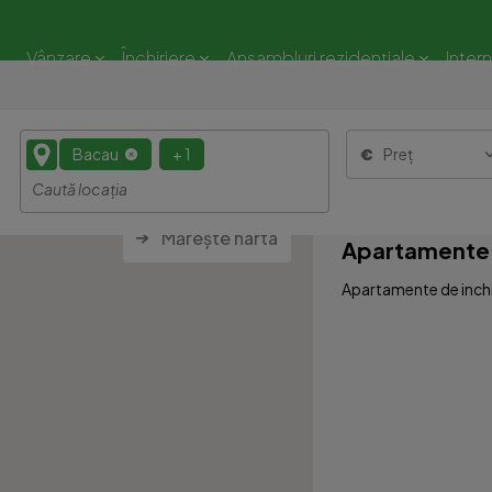
Vânzare
Închiriere
Ansambluri rezidențiale
Inter
Bacau
+ 1
Preț
Mărește harta
Apartamente d
Apartamente de inchir