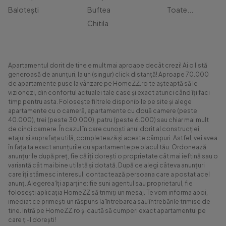
Balotești
Buftea
Toate...
Chitila
Apartamentul dorit de tine e mult mai aproape decât crezi! Ai o listă
generoasă de anunțuri, la un (singur) click distanță! Aproape 70.000
de apartamente puse la vânzare pe HomeZZ.ro te așteaptă să le
vizionezi, din confortul actualei tale case și exact atunci când îți faci
timp pentru asta. Folosește filtrele disponibile pe site și alege
apartamente cu o cameră, apartamente cu două camere (peste
40.000), trei (peste 30.000), patru (peste 6.000) sau chiar mai mult
de cinci camere. În cazul în care cunoști anul dorit al construcției,
etajul și suprafața utilă, completează și aceste câmpuri. Astfel, vei avea
în fața ta exact anunțurile cu apartamente pe placul tău. Ordonează
anunțurile după preț, fie că îți dorești o proprietate cât mai ieftină sau o
variantă cât mai bine utilată și dotată. După ce alegi câteva anunțuri
care îți stârnesc interesul, contactează persoana care a postat acel
anunț. Alegerea îți aparține: fie suni agentul sau proprietarul, fie
folosești aplicația HomeZZ să trimiți un mesaj. Te vom informa apoi,
imediat ce primești un răspuns la întrebarea sau întrebările trimise de
tine. Intră pe HomeZZ.ro și caută să cumperi exact apartamentul pe
care ți-l dorești!