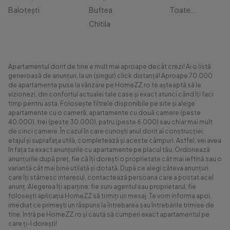
Balotești
Buftea
Toate...
Chitila
Apartamentul dorit de tine e mult mai aproape decât crezi! Ai o listă
generoasă de anunțuri, la un (singur) click distanță! Aproape 70.000
de apartamente puse la vânzare pe HomeZZ.ro te așteaptă să le
vizionezi, din confortul actualei tale case și exact atunci când îți faci
timp pentru asta. Folosește filtrele disponibile pe site și alege
apartamente cu o cameră, apartamente cu două camere (peste
40.000), trei (peste 30.000), patru (peste 6.000) sau chiar mai mult
de cinci camere. În cazul în care cunoști anul dorit al construcției,
etajul și suprafața utilă, completează și aceste câmpuri. Astfel, vei avea
în fața ta exact anunțurile cu apartamente pe placul tău. Ordonează
anunțurile după preț, fie că îți dorești o proprietate cât mai ieftină sau o
variantă cât mai bine utilată și dotată. După ce alegi câteva anunțuri
care îți stârnesc interesul, contactează persoana care a postat acel
anunț. Alegerea îți aparține: fie suni agentul sau proprietarul, fie
folosești aplicația HomeZZ să trimiți un mesaj. Te vom informa apoi,
imediat ce primești un răspuns la întrebarea sau întrebările trimise de
tine. Intră pe HomeZZ.ro și caută să cumperi exact apartamentul pe
care ți-l dorești!