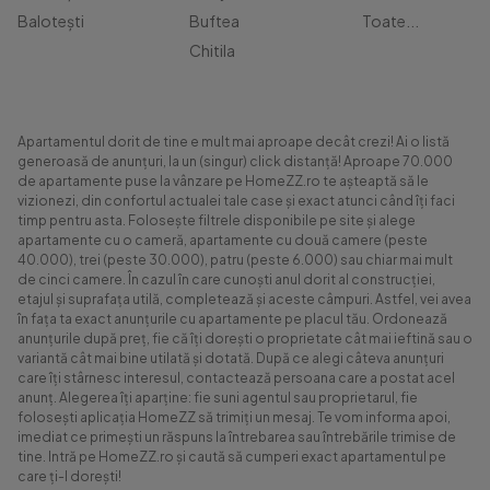
Balotești
Buftea
Toate...
Chitila
Apartamentul dorit de tine e mult mai aproape decât crezi! Ai o listă
generoasă de anunțuri, la un (singur) click distanță! Aproape 70.000
de apartamente puse la vânzare pe HomeZZ.ro te așteaptă să le
vizionezi, din confortul actualei tale case și exact atunci când îți faci
timp pentru asta. Folosește filtrele disponibile pe site și alege
apartamente cu o cameră, apartamente cu două camere (peste
40.000), trei (peste 30.000), patru (peste 6.000) sau chiar mai mult
de cinci camere. În cazul în care cunoști anul dorit al construcției,
etajul și suprafața utilă, completează și aceste câmpuri. Astfel, vei avea
în fața ta exact anunțurile cu apartamente pe placul tău. Ordonează
anunțurile după preț, fie că îți dorești o proprietate cât mai ieftină sau o
variantă cât mai bine utilată și dotată. După ce alegi câteva anunțuri
care îți stârnesc interesul, contactează persoana care a postat acel
anunț. Alegerea îți aparține: fie suni agentul sau proprietarul, fie
folosești aplicația HomeZZ să trimiți un mesaj. Te vom informa apoi,
imediat ce primești un răspuns la întrebarea sau întrebările trimise de
tine. Intră pe HomeZZ.ro și caută să cumperi exact apartamentul pe
care ți-l dorești!