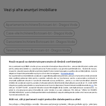
Vezi și alte anunțuri imobiliare
Apartamente închiriere Botosani-bt - Dragos Voda
Case-vile închiriere Botosani-bt - Dragos Voda
Garsoniere închiriere Botosani-bt - Dragos Voda
Terenuri închiriere Botosani-bt - Dragos Voda
vezi mai multe
Nouă ne pasă ca datele tale personale să rămână confidențiale
Noi și partenerii noștri
589
stocăm și/sau accesăm informații pe dispozitivul dvs., precum identificatorii cookie unici
pentru prelucrarea datelor cu caracter personal. Puteți accepta sau gestiona preferințele dvs. făcând clic mai jos,
respectiv vă puteți opune utilizării unui interes legitim în orice moment pe pagina cu politica de confidențialitate. Aceste
alegeri vor fi raportate partenerilor noștri și nu vă vor afecta navigarea.
Mai multe detalii
Noi si partenerii nostri (retelele de socializare si agentiile de publicitate partenere, precum si furnizorii nostri de servicii de
date analitice) prelucram date pentru a permite website-ului sa functioneze, pentru a personaliza continutul si
anunturile publicitare afisate in functie de interesele si/sau profilul dvs., pentru a va oferi functionalitati aferente
retelelor de socializare si pentru a analiza traficul pe website. Beneficiati de drepturile prevazute de art. 15-22 din GDPR
in legatura cu prelucrarea datelor cu caracter personal. Aceste drepturi pot fi exercitate prin modalitatea indicata
aici
. Prin
click pe “ACCEPT TOATE”, acceptati folosirea tuturor Tehnologiilor de tip Cookie, care implica inclusiv acceptul dvs. cu
privire la stocarea/accesarea informatiilor de catre Vendor-ii cu care colaboram. Prin click pe “VREAU SA MODIFIC
SETARILE INDIVIDUAL” puteti schimba preferintele in mod individual, mai putin cele legate de cookie strict necesare pentru
functionarea website-ului.
Vrei să închiriezi sau
Atât noi, cât și partenerii noștri prelucrăm datele pentru a oferi:
Dezvoltarea și îmbunătățirea serviciilor. Măsurarea performanței reclamelor. Utilizarea profilurilor pentru selectarea