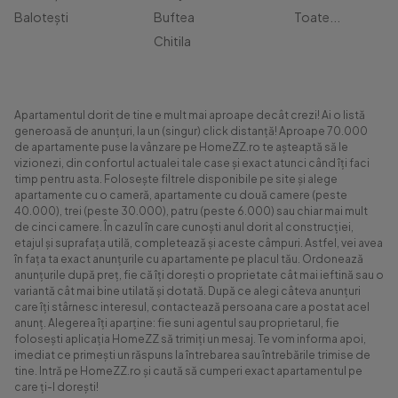
Balotești
Buftea
Toate...
Chitila
Apartamentul dorit de tine e mult mai aproape decât crezi! Ai o listă
generoasă de anunțuri, la un (singur) click distanță! Aproape 70.000
de apartamente puse la vânzare pe HomeZZ.ro te așteaptă să le
vizionezi, din confortul actualei tale case și exact atunci când îți faci
timp pentru asta. Folosește filtrele disponibile pe site și alege
apartamente cu o cameră, apartamente cu două camere (peste
40.000), trei (peste 30.000), patru (peste 6.000) sau chiar mai mult
de cinci camere. În cazul în care cunoști anul dorit al construcției,
etajul și suprafața utilă, completează și aceste câmpuri. Astfel, vei avea
în fața ta exact anunțurile cu apartamente pe placul tău. Ordonează
anunțurile după preț, fie că îți dorești o proprietate cât mai ieftină sau o
variantă cât mai bine utilată și dotată. După ce alegi câteva anunțuri
care îți stârnesc interesul, contactează persoana care a postat acel
anunț. Alegerea îți aparține: fie suni agentul sau proprietarul, fie
folosești aplicația HomeZZ să trimiți un mesaj. Te vom informa apoi,
imediat ce primești un răspuns la întrebarea sau întrebările trimise de
tine. Intră pe HomeZZ.ro și caută să cumperi exact apartamentul pe
care ți-l dorești!