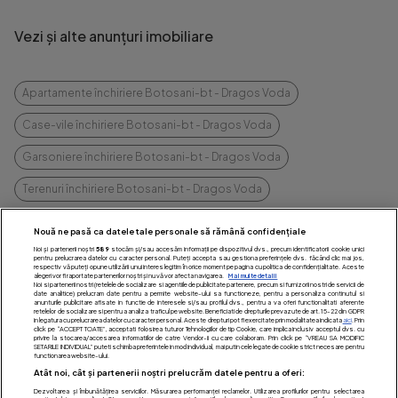
Vezi și alte anunțuri imobiliare
Apartamente închiriere Botosani-bt - Dragos Voda
Case-vile închiriere Botosani-bt - Dragos Voda
Garsoniere închiriere Botosani-bt - Dragos Voda
Terenuri închiriere Botosani-bt - Dragos Voda
vezi mai multe
Nouă ne pasă ca datele tale personale să rămână confidențiale
Noi și partenerii noștri
589
stocăm și/sau accesăm informații pe dispozitivul dvs., precum identificatorii cookie unici
pentru prelucrarea datelor cu caracter personal. Puteți accepta sau gestiona preferințele dvs. făcând clic mai jos,
respectiv vă puteți opune utilizării unui interes legitim în orice moment pe pagina cu politica de confidențialitate. Aceste
alegeri vor fi raportate partenerilor noștri și nu vă vor afecta navigarea.
Mai multe detalii
Noi si partenerii nostri (retelele de socializare si agentiile de publicitate partenere, precum si furnizorii nostri de servicii de
date analitice) prelucram date pentru a permite website-ului sa functioneze, pentru a personaliza continutul si
anunturile publicitare afisate in functie de interesele si/sau profilul dvs., pentru a va oferi functionalitati aferente
retelelor de socializare si pentru a analiza traficul pe website. Beneficiati de drepturile prevazute de art. 15-22 din GDPR
in legatura cu prelucrarea datelor cu caracter personal. Aceste drepturi pot fi exercitate prin modalitatea indicata
aici
. Prin
click pe “ACCEPT TOATE”, acceptati folosirea tuturor Tehnologiilor de tip Cookie, care implica inclusiv acceptul dvs. cu
privire la stocarea/accesarea informatiilor de catre Vendor-ii cu care colaboram. Prin click pe “VREAU SA MODIFIC
SETARILE INDIVIDUAL” puteti schimba preferintele in mod individual, mai putin cele legate de cookie strict necesare pentru
functionarea website-ului.
Vrei să închiriezi sau
Atât noi, cât și partenerii noștri prelucrăm datele pentru a oferi:
Dezvoltarea și îmbunătățirea serviciilor. Măsurarea performanței reclamelor. Utilizarea profilurilor pentru selectarea