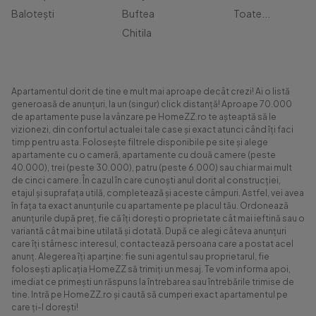
Balotești
Buftea
Toate...
Chitila
Apartamentul dorit de tine e mult mai aproape decât crezi! Ai o listă
generoasă de anunțuri, la un (singur) click distanță! Aproape 70.000
de apartamente puse la vânzare pe HomeZZ.ro te așteaptă să le
vizionezi, din confortul actualei tale case și exact atunci când îți faci
timp pentru asta. Folosește filtrele disponibile pe site și alege
apartamente cu o cameră, apartamente cu două camere (peste
40.000), trei (peste 30.000), patru (peste 6.000) sau chiar mai mult
de cinci camere. În cazul în care cunoști anul dorit al construcției,
etajul și suprafața utilă, completează și aceste câmpuri. Astfel, vei avea
în fața ta exact anunțurile cu apartamente pe placul tău. Ordonează
anunțurile după preț, fie că îți dorești o proprietate cât mai ieftină sau o
variantă cât mai bine utilată și dotată. După ce alegi câteva anunțuri
care îți stârnesc interesul, contactează persoana care a postat acel
anunț. Alegerea îți aparține: fie suni agentul sau proprietarul, fie
folosești aplicația HomeZZ să trimiți un mesaj. Te vom informa apoi,
imediat ce primești un răspuns la întrebarea sau întrebările trimise de
tine. Intră pe HomeZZ.ro și caută să cumperi exact apartamentul pe
care ți-l dorești!