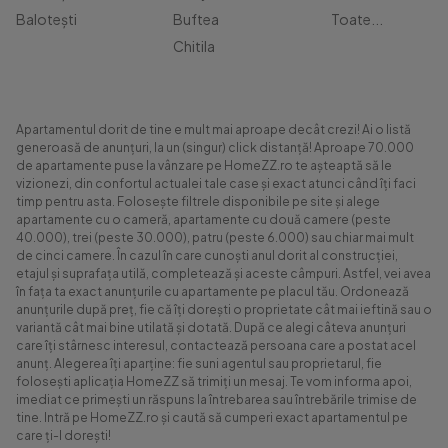
Balotești
Buftea
Toate...
Chitila
Apartamentul dorit de tine e mult mai aproape decât crezi! Ai o listă
generoasă de anunțuri, la un (singur) click distanță! Aproape 70.000
de apartamente puse la vânzare pe HomeZZ.ro te așteaptă să le
vizionezi, din confortul actualei tale case și exact atunci când îți faci
timp pentru asta. Folosește filtrele disponibile pe site și alege
apartamente cu o cameră, apartamente cu două camere (peste
40.000), trei (peste 30.000), patru (peste 6.000) sau chiar mai mult
de cinci camere. În cazul în care cunoști anul dorit al construcției,
etajul și suprafața utilă, completează și aceste câmpuri. Astfel, vei avea
în fața ta exact anunțurile cu apartamente pe placul tău. Ordonează
anunțurile după preț, fie că îți dorești o proprietate cât mai ieftină sau o
variantă cât mai bine utilată și dotată. După ce alegi câteva anunțuri
care îți stârnesc interesul, contactează persoana care a postat acel
anunț. Alegerea îți aparține: fie suni agentul sau proprietarul, fie
folosești aplicația HomeZZ să trimiți un mesaj. Te vom informa apoi,
imediat ce primești un răspuns la întrebarea sau întrebările trimise de
tine. Intră pe HomeZZ.ro și caută să cumperi exact apartamentul pe
care ți-l dorești!