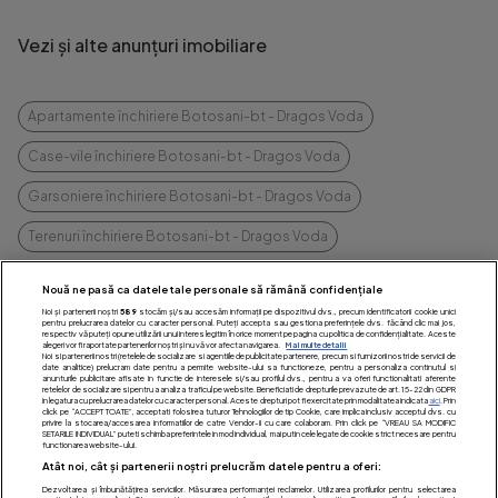
Vezi și alte anunțuri imobiliare
Apartamente închiriere Botosani-bt - Dragos Voda
Case-vile închiriere Botosani-bt - Dragos Voda
Garsoniere închiriere Botosani-bt - Dragos Voda
Terenuri închiriere Botosani-bt - Dragos Voda
vezi mai multe
Nouă ne pasă ca datele tale personale să rămână confidențiale
Noi și partenerii noștri
589
stocăm și/sau accesăm informații pe dispozitivul dvs., precum identificatorii cookie unici
pentru prelucrarea datelor cu caracter personal. Puteți accepta sau gestiona preferințele dvs. făcând clic mai jos,
respectiv vă puteți opune utilizării unui interes legitim în orice moment pe pagina cu politica de confidențialitate. Aceste
alegeri vor fi raportate partenerilor noștri și nu vă vor afecta navigarea.
Mai multe detalii
Noi si partenerii nostri (retelele de socializare si agentiile de publicitate partenere, precum si furnizorii nostri de servicii de
date analitice) prelucram date pentru a permite website-ului sa functioneze, pentru a personaliza continutul si
anunturile publicitare afisate in functie de interesele si/sau profilul dvs., pentru a va oferi functionalitati aferente
retelelor de socializare si pentru a analiza traficul pe website. Beneficiati de drepturile prevazute de art. 15-22 din GDPR
in legatura cu prelucrarea datelor cu caracter personal. Aceste drepturi pot fi exercitate prin modalitatea indicata
aici
. Prin
click pe “ACCEPT TOATE”, acceptati folosirea tuturor Tehnologiilor de tip Cookie, care implica inclusiv acceptul dvs. cu
privire la stocarea/accesarea informatiilor de catre Vendor-ii cu care colaboram. Prin click pe “VREAU SA MODIFIC
SETARILE INDIVIDUAL” puteti schimba preferintele in mod individual, mai putin cele legate de cookie strict necesare pentru
functionarea website-ului.
Vrei să închiriezi sau
Atât noi, cât și partenerii noștri prelucrăm datele pentru a oferi:
Dezvoltarea și îmbunătățirea serviciilor. Măsurarea performanței reclamelor. Utilizarea profilurilor pentru selectarea