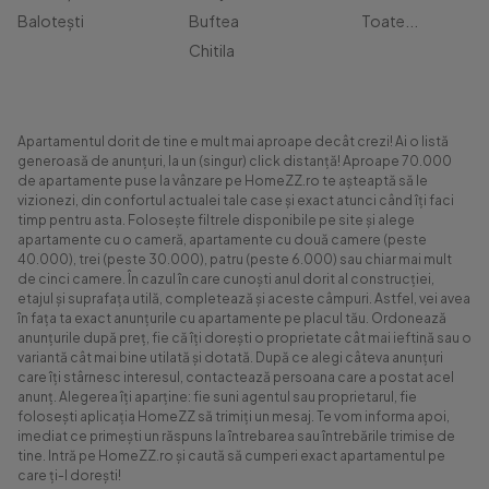
Balotești
Buftea
Toate...
Chitila
Apartamentul dorit de tine e mult mai aproape decât crezi! Ai o listă
generoasă de anunțuri, la un (singur) click distanță! Aproape 70.000
de apartamente puse la vânzare pe HomeZZ.ro te așteaptă să le
vizionezi, din confortul actualei tale case și exact atunci când îți faci
timp pentru asta. Folosește filtrele disponibile pe site și alege
apartamente cu o cameră, apartamente cu două camere (peste
40.000), trei (peste 30.000), patru (peste 6.000) sau chiar mai mult
de cinci camere. În cazul în care cunoști anul dorit al construcției,
etajul și suprafața utilă, completează și aceste câmpuri. Astfel, vei avea
în fața ta exact anunțurile cu apartamente pe placul tău. Ordonează
anunțurile după preț, fie că îți dorești o proprietate cât mai ieftină sau o
variantă cât mai bine utilată și dotată. După ce alegi câteva anunțuri
care îți stârnesc interesul, contactează persoana care a postat acel
anunț. Alegerea îți aparține: fie suni agentul sau proprietarul, fie
folosești aplicația HomeZZ să trimiți un mesaj. Te vom informa apoi,
imediat ce primești un răspuns la întrebarea sau întrebările trimise de
tine. Intră pe HomeZZ.ro și caută să cumperi exact apartamentul pe
care ți-l dorești!