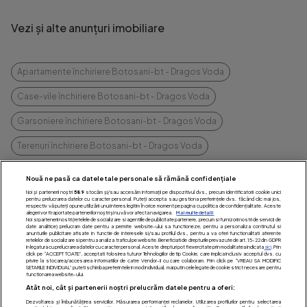
Vezi și alte anunțuri imobiliare
Apartamente închiriere Botosani-bt - Dragos Voda
Case-vile închiriere Botosani-bt - Dragos Voda
Garsoniere închiriere Botosani-bt - Dragos Voda
Terenuri închiriere Botosani-bt - Dragos Voda
vezi mai multe
Nouă ne pasă ca datele tale personale să rămână confidențiale
Noi și partenerii noștri
589
stocăm și/sau accesăm informații pe dispozitivul dvs., precum identificatorii cookie unici
pentru prelucrarea datelor cu caracter personal. Puteți accepta sau gestiona preferințele dvs. făcând clic mai jos,
respectiv vă puteți opune utilizării unui interes legitim în orice moment pe pagina cu politica de confidențialitate. Aceste
alegeri vor fi raportate partenerilor noștri și nu vă vor afecta navigarea.
Mai multe detalii
Noi si partenerii nostri (retelele de socializare si agentiile de publicitate partenere, precum si furnizorii nostri de servicii de
date analitice) prelucram date pentru a permite website-ului sa functioneze, pentru a personaliza continutul si
anunturile publicitare afisate in functie de interesele si/sau profilul dvs., pentru a va oferi functionalitati aferente
retelelor de socializare si pentru a analiza traficul pe website. Beneficiati de drepturile prevazute de art. 15-22 din GDPR
in legatura cu prelucrarea datelor cu caracter personal. Aceste drepturi pot fi exercitate prin modalitatea indicata
aici
. Prin
click pe “ACCEPT TOATE”, acceptati folosirea tuturor Tehnologiilor de tip Cookie, care implica inclusiv acceptul dvs. cu
privire la stocarea/accesarea informatiilor de catre Vendor-ii cu care colaboram. Prin click pe “VREAU SA MODIFIC
SETARILE INDIVIDUAL” puteti schimba preferintele in mod individual, mai putin cele legate de cookie strict necesare pentru
functionarea website-ului.
Vrei să închiriezi sau
Atât noi, cât și partenerii noștri prelucrăm datele pentru a oferi:
Dezvoltarea și îmbunătățirea serviciilor. Măsurarea performanței reclamelor. Utilizarea profilurilor pentru selectarea