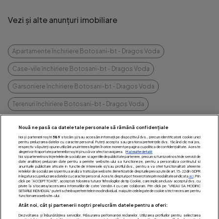
Vezi și alte anunțuri imobiliare
Apartamente închiriere Botosani-bt - Dragos Voda
Case-vile închiriere Botosani-bt - Dragos Voda
Garsoniere închiriere Botosani-bt - Dragos Voda
Terenuri închiriere Botosani-bt - Dragos Voda
vezi mai multe
Nouă ne pasă ca datele tale personale să rămână confidențiale
Noi și partenerii noștri
589
stocăm și/sau accesăm informații pe dispozitivul dvs., precum identificatorii cookie unici
pentru prelucrarea datelor cu caracter personal. Puteți accepta sau gestiona preferințele dvs. făcând clic mai jos,
respectiv vă puteți opune utilizării unui interes legitim în orice moment pe pagina cu politica de confidențialitate. Aceste
alegeri vor fi raportate partenerilor noștri și nu vă vor afecta navigarea.
Mai multe detalii
Noi si partenerii nostri (retelele de socializare si agentiile de publicitate partenere, precum si furnizorii nostri de servicii de
date analitice) prelucram date pentru a permite website-ului sa functioneze, pentru a personaliza continutul si
anunturile publicitare afisate in functie de interesele si/sau profilul dvs., pentru a va oferi functionalitati aferente
retelelor de socializare si pentru a analiza traficul pe website. Beneficiati de drepturile prevazute de art. 15-22 din GDPR
in legatura cu prelucrarea datelor cu caracter personal. Aceste drepturi pot fi exercitate prin modalitatea indicata
aici
. Prin
click pe “ACCEPT TOATE”, acceptati folosirea tuturor Tehnologiilor de tip Cookie, care implica inclusiv acceptul dvs. cu
privire la stocarea/accesarea informatiilor de catre Vendor-ii cu care colaboram. Prin click pe “VREAU SA MODIFIC
SETARILE INDIVIDUAL” puteti schimba preferintele in mod individual, mai putin cele legate de cookie strict necesare pentru
functionarea website-ului.
Vrei să închiriezi sau
Atât noi, cât și partenerii noștri prelucrăm datele pentru a oferi:
Dezvoltarea și îmbunătățirea serviciilor. Măsurarea performanței reclamelor. Utilizarea profilurilor pentru selectarea