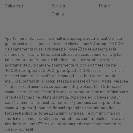
Balotești
Buftea
Toate...
Chitila
Apartamentul dorit de tine e mult mai aproape decât crezi! Ai o listă
generoasă de anunțuri, la un (singur) click distanță! Aproape 70.000
de apartamente puse la vânzare pe HomeZZ.ro te așteaptă să le
vizionezi, din confortul actualei tale case și exact atunci când îți faci
timp pentru asta. Folosește filtrele disponibile pe site și alege
apartamente cu o cameră, apartamente cu două camere (peste
40.000), trei (peste 30.000), patru (peste 6.000) sau chiar mai mult
de cinci camere. În cazul în care cunoști anul dorit al construcției,
etajul și suprafața utilă, completează și aceste câmpuri. Astfel, vei avea
în fața ta exact anunțurile cu apartamente pe placul tău. Ordonează
anunțurile după preț, fie că îți dorești o proprietate cât mai ieftină sau o
variantă cât mai bine utilată și dotată. După ce alegi câteva anunțuri
care îți stârnesc interesul, contactează persoana care a postat acel
anunț. Alegerea îți aparține: fie suni agentul sau proprietarul, fie
folosești aplicația HomeZZ să trimiți un mesaj. Te vom informa apoi,
imediat ce primești un răspuns la întrebarea sau întrebările trimise de
tine. Intră pe HomeZZ.ro și caută să cumperi exact apartamentul pe
care ți-l dorești!