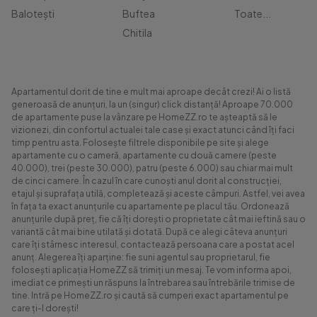
Balotești
Buftea
Toate...
Chitila
Apartamentul dorit de tine e mult mai aproape decât crezi! Ai o listă
generoasă de anunțuri, la un (singur) click distanță! Aproape 70.000
de apartamente puse la vânzare pe HomeZZ.ro te așteaptă să le
vizionezi, din confortul actualei tale case și exact atunci când îți faci
timp pentru asta. Folosește filtrele disponibile pe site și alege
apartamente cu o cameră, apartamente cu două camere (peste
40.000), trei (peste 30.000), patru (peste 6.000) sau chiar mai mult
de cinci camere. În cazul în care cunoști anul dorit al construcției,
etajul și suprafața utilă, completează și aceste câmpuri. Astfel, vei avea
în fața ta exact anunțurile cu apartamente pe placul tău. Ordonează
anunțurile după preț, fie că îți dorești o proprietate cât mai ieftină sau o
variantă cât mai bine utilată și dotată. După ce alegi câteva anunțuri
care îți stârnesc interesul, contactează persoana care a postat acel
anunț. Alegerea îți aparține: fie suni agentul sau proprietarul, fie
folosești aplicația HomeZZ să trimiți un mesaj. Te vom informa apoi,
imediat ce primești un răspuns la întrebarea sau întrebările trimise de
tine. Intră pe HomeZZ.ro și caută să cumperi exact apartamentul pe
care ți-l dorești!