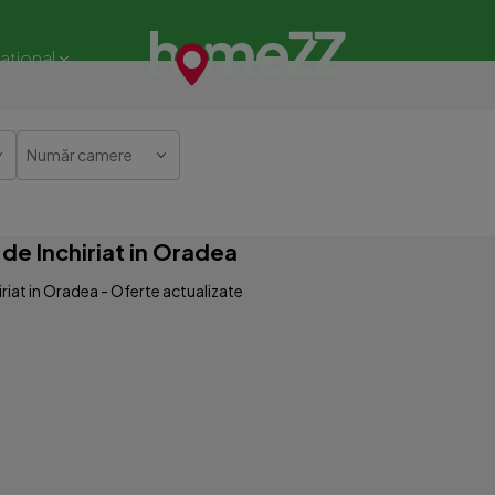
național
Număr camere
e Inchiriat in Oradea
iat in Oradea - Oferte actualizate