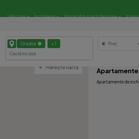
Vânzare
Închiriere
Ansambluri rezidențiale
Inter
Oradea
+ 1
Preț
Mărește harta
Apartamente d
Apartamente de inchir