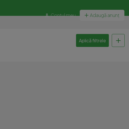
Contul meu
Adaugă anunț
Aplică filtrele