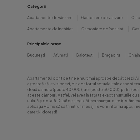
Categorii
Apartamente de vânzare
Garsoniere de vânzare
Case
Apartamente de închiriat
Garsoniere de închiriat
Case
Principalele orașe
București
Afumați
Balotești
Bragadiru
Chiaj
Apartamentul dorit de tine e mult mai aproape decât crezi! Ai
așteaptă să le vizionezi, din confortul actualei tale case și e
două camere (peste 40.000), trei (peste 30.000), patru (peste 6
aceste câmpuri. Astfel, vei avea în fața ta exact anunțurile cu 
utilată și dotată. După ce alegi câteva anunțuri care îți stârne
aplicația HomeZZ să trimiți un mesaj. Te vom informa apoi, ime
care ți-l dorești!