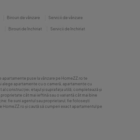
Birouri de vânzare
Servicii de vânzare
Birouri de închiriat
Servicii de închiriat
0 de apartamente puse la vânzare pe HomeZZ.ro te
ite și alege apartamente cu o cameră, apartamente cu
al construcției, etajul și suprafața utilă, completează și
 proprietate cât mai ieftină sau o variantă cât mai bine
ne: fie suni agentul sau proprietarul, fie folosești
ră pe HomeZZ.ro și caută să cumperi exact apartamentul pe