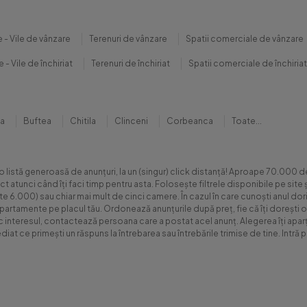
 - Vile de vânzare
Terenuri de vânzare
Spatii comerciale de vânzare
 - Vile de închiriat
Terenuri de închiriat
Spatii comerciale de închiriat
na
Buftea
Chitila
Clinceni
Corbeanca
Toate...
 o listă generoasă de anunțuri, la un (singur) click distanță! Aproape 70.00
xact atunci când îți faci timp pentru asta. Folosește filtrele disponibile pe s
.000) sau chiar mai mult de cinci camere. În cazul în care cunoști anul dorit 
apartamente pe placul tău. Ordonează anunțurile după preț, fie că îți dorești o
sc interesul, contactează persoana care a postat acel anunț. Alegerea îți aparți
diat ce primești un răspuns la întrebarea sau întrebările trimise de tine. Int