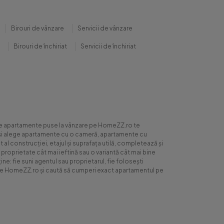
Birouri de vânzare
Servicii de vânzare
Birouri de închiriat
Servicii de închiriat
0 de apartamente puse la vânzare pe HomeZZ.ro te
ite și alege apartamente cu o cameră, apartamente cu
al construcției, etajul și suprafața utilă, completează și
 proprietate cât mai ieftină sau o variantă cât mai bine
ne: fie suni agentul sau proprietarul, fie folosești
ră pe HomeZZ.ro și caută să cumperi exact apartamentul pe