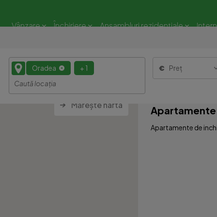
Vânzare
Închiriere
Ansambluri rezidențiale
Inter
Oradea
+ 1
Preț
Mărește harta
Apartamente d
Apartamente de inchir