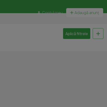
Contul meu
Adaugă anunț
Aplică filtrele