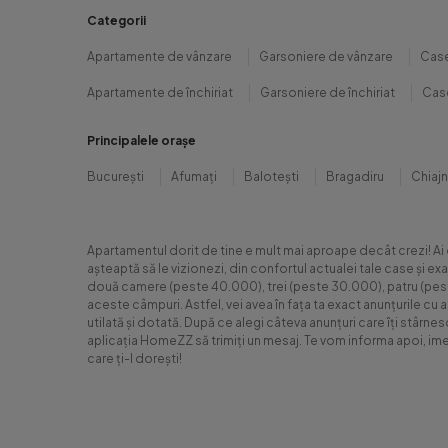
Categorii
Apartamente de vânzare
Garsoniere de vânzare
Case
Apartamente de închiriat
Garsoniere de închiriat
Case
Principalele orașe
București
Afumați
Balotești
Bragadiru
Chiaj
Apartamentul dorit de tine e mult mai aproape decât crezi! Ai
așteaptă să le vizionezi, din confortul actualei tale case și e
două camere (peste 40.000), trei (peste 30.000), patru (peste 6
aceste câmpuri. Astfel, vei avea în fața ta exact anunțurile cu 
utilată și dotată. După ce alegi câteva anunțuri care îți stârne
aplicația HomeZZ să trimiți un mesaj. Te vom informa apoi, ime
care ți-l dorești!