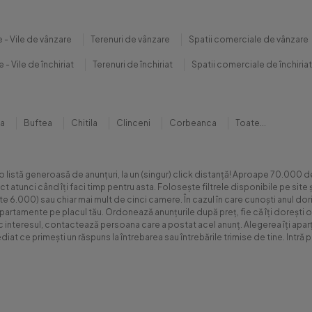
 - Vile de vânzare
Terenuri de vânzare
Spatii comerciale de vânzare
 - Vile de închiriat
Terenuri de închiriat
Spatii comerciale de închiriat
na
Buftea
Chitila
Clinceni
Corbeanca
Toate...
 o listă generoasă de anunțuri, la un (singur) click distanță! Aproape 70.00
xact atunci când îți faci timp pentru asta. Folosește filtrele disponibile pe s
.000) sau chiar mai mult de cinci camere. În cazul în care cunoști anul dorit 
apartamente pe placul tău. Ordonează anunțurile după preț, fie că îți dorești o
sc interesul, contactează persoana care a postat acel anunț. Alegerea îți aparți
diat ce primești un răspuns la întrebarea sau întrebările trimise de tine. Int