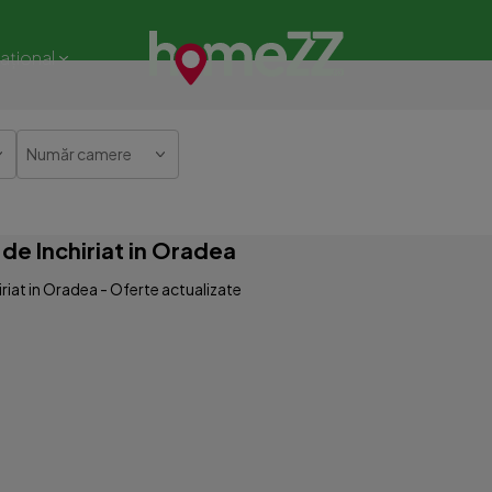
național
Număr camere
e Inchiriat in Oradea
iat in Oradea - Oferte actualizate