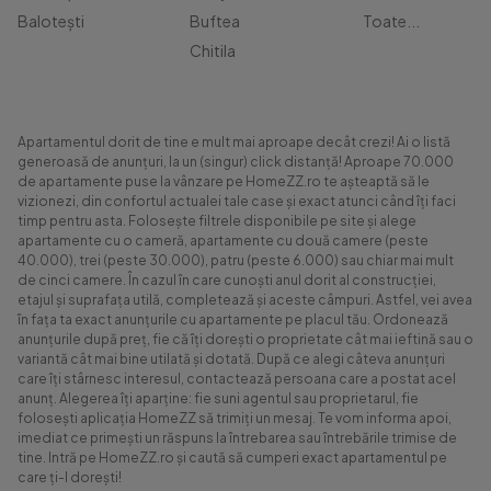
Balotești
Buftea
Toate...
Chitila
Apartamentul dorit de tine e mult mai aproape decât crezi! Ai o listă
generoasă de anunțuri, la un (singur) click distanță! Aproape 70.000
de apartamente puse la vânzare pe HomeZZ.ro te așteaptă să le
vizionezi, din confortul actualei tale case și exact atunci când îți faci
timp pentru asta. Folosește filtrele disponibile pe site și alege
apartamente cu o cameră, apartamente cu două camere (peste
40.000), trei (peste 30.000), patru (peste 6.000) sau chiar mai mult
de cinci camere. În cazul în care cunoști anul dorit al construcției,
etajul și suprafața utilă, completează și aceste câmpuri. Astfel, vei avea
în fața ta exact anunțurile cu apartamente pe placul tău. Ordonează
anunțurile după preț, fie că îți dorești o proprietate cât mai ieftină sau o
variantă cât mai bine utilată și dotată. După ce alegi câteva anunțuri
care îți stârnesc interesul, contactează persoana care a postat acel
anunț. Alegerea îți aparține: fie suni agentul sau proprietarul, fie
folosești aplicația HomeZZ să trimiți un mesaj. Te vom informa apoi,
imediat ce primești un răspuns la întrebarea sau întrebările trimise de
tine. Intră pe HomeZZ.ro și caută să cumperi exact apartamentul pe
care ți-l dorești!