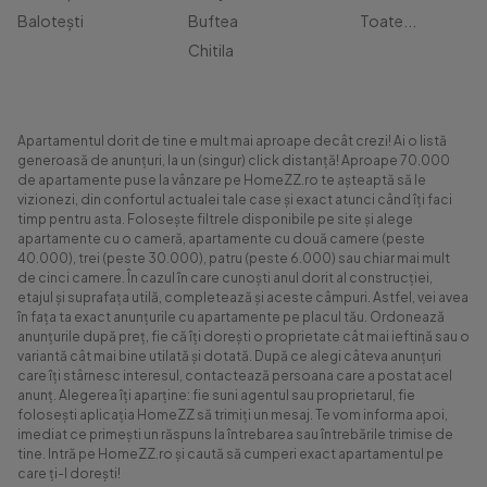
Balotești
Buftea
Toate...
Chitila
Apartamentul dorit de tine e mult mai aproape decât crezi! Ai o listă
generoasă de anunțuri, la un (singur) click distanță! Aproape 70.000
de apartamente puse la vânzare pe HomeZZ.ro te așteaptă să le
vizionezi, din confortul actualei tale case și exact atunci când îți faci
timp pentru asta. Folosește filtrele disponibile pe site și alege
apartamente cu o cameră, apartamente cu două camere (peste
40.000), trei (peste 30.000), patru (peste 6.000) sau chiar mai mult
de cinci camere. În cazul în care cunoști anul dorit al construcției,
etajul și suprafața utilă, completează și aceste câmpuri. Astfel, vei avea
în fața ta exact anunțurile cu apartamente pe placul tău. Ordonează
anunțurile după preț, fie că îți dorești o proprietate cât mai ieftină sau o
variantă cât mai bine utilată și dotată. După ce alegi câteva anunțuri
care îți stârnesc interesul, contactează persoana care a postat acel
anunț. Alegerea îți aparține: fie suni agentul sau proprietarul, fie
folosești aplicația HomeZZ să trimiți un mesaj. Te vom informa apoi,
imediat ce primești un răspuns la întrebarea sau întrebările trimise de
tine. Intră pe HomeZZ.ro și caută să cumperi exact apartamentul pe
care ți-l dorești!