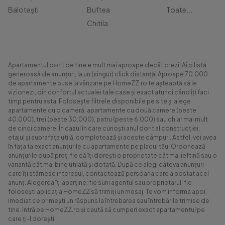
Balotești
Buftea
Toate...
Chitila
Apartamentul dorit de tine e mult mai aproape decât crezi! Ai o listă
generoasă de anunțuri, la un (singur) click distanță! Aproape 70.000
de apartamente puse la vânzare pe HomeZZ.ro te așteaptă să le
vizionezi, din confortul actualei tale case și exact atunci când îți faci
timp pentru asta. Folosește filtrele disponibile pe site și alege
apartamente cu o cameră, apartamente cu două camere (peste
40.000), trei (peste 30.000), patru (peste 6.000) sau chiar mai mult
de cinci camere. În cazul în care cunoști anul dorit al construcției,
etajul și suprafața utilă, completează și aceste câmpuri. Astfel, vei avea
în fața ta exact anunțurile cu apartamente pe placul tău. Ordonează
anunțurile după preț, fie că îți dorești o proprietate cât mai ieftină sau o
variantă cât mai bine utilată și dotată. După ce alegi câteva anunțuri
care îți stârnesc interesul, contactează persoana care a postat acel
anunț. Alegerea îți aparține: fie suni agentul sau proprietarul, fie
folosești aplicația HomeZZ să trimiți un mesaj. Te vom informa apoi,
imediat ce primești un răspuns la întrebarea sau întrebările trimise de
tine. Intră pe HomeZZ.ro și caută să cumperi exact apartamentul pe
care ți-l dorești!