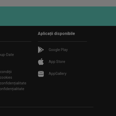
Aplicații disponibile
Google Play
oup-Date
App Store
condiții
AppGallery
 cookies
 confidențialitate
tări de confidențialitate