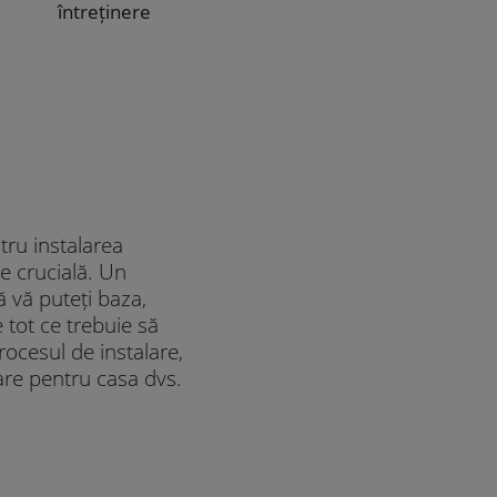
întreținere
tru instalarea
e crucială. Un
ă vă puteți baza,
tot ce trebuie să
procesul de instalare,
olare pentru casa dvs.