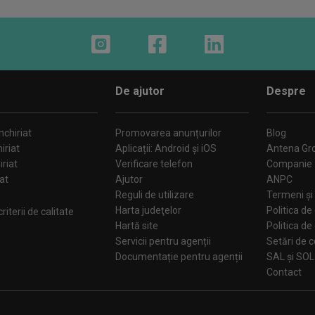
Instagram
Facebook
LinkedIn
De ajutor
Despre
chiriat
Promovarea anunțurilor
Blog
iriat
Aplicații: Android și iOS
Antena Gr
iriat
Verificare telefon
Companie
iat
Ajutor
ANPC
Reguli de utilizare
Termeni și 
Harta judeţelor
Politica de
iterii de calitate
Hartă site
Politica de
Servicii pentru agenții
Se
Documentație pentru agenții
SAL și SOL
Contact