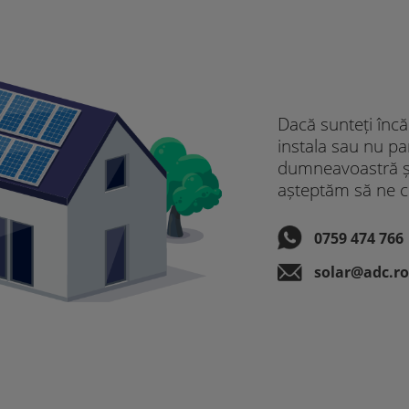
Dacă sunteți încă
instala sau nu pa
dumneavoastră și 
așteptăm să ne c
0759 474 766
solar@adc.r