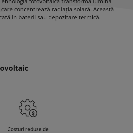
. Tehnologia fotovoltaica transformă lumina
nzi care concentrează radiația solară. Această
ocată în baterii sau depozitare termică.
tovoltaic
Costuri reduse de