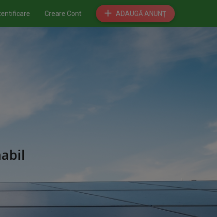
entificare
Creare Cont
ADAUGĂ ANUNŢ
abil