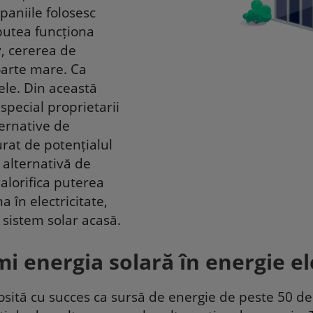
mpaniile folosesc
 putea funcționa
v, cererea de
foarte mare. Ca
 ele. Din această
special proprietarii
ternative de
urat de potențialul
 alternativă de
alorifica puterea
a în electricitate,
n sistem solar acasă.
 energia solară în energie el
olosită cu succes ca sursă de energie de peste 50 d