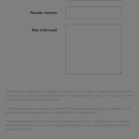
Număr camere
Alte informații
*Ofertele se solicită prin completarea prezentului formular, campanie valabilă până
la data 31.12.2023, cu posibilitatea de revendicare până la data 31.01.2024, în baza
codului promoțional primit pe email
*Ofertele nu sunt cumulative, se acordă în limita spațiului și timpului disponibil. O
persoană poate beneficia de o singură ofertă, o singură dată.
*Depozitarea gratuită se face pentru durata maximă de 1 (o) lună, pentru volumele
de minim 20 metri cubi și pentru plata anticipată a serviciului dedepozitare pentru
încă minim 5 luni.