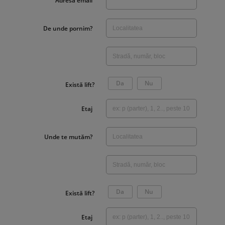
Adresa email
De unde pornim?
Da
Nu
Există lift?
Etaj
Unde te mutăm?
Da
Nu
Există lift?
Etaj