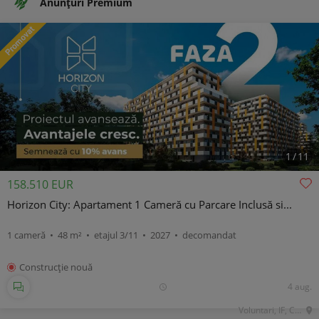
Anunţuri Premium
1
/
11
158.510 EUR
Horizon City: Apartament 1 Cameră cu Parcare Inclusă si...
1 cameră • 48 m² • etajul 3/11 • 2027 • decomandat
Construcţie nouă
4 aug.
Voluntari, IF, Central