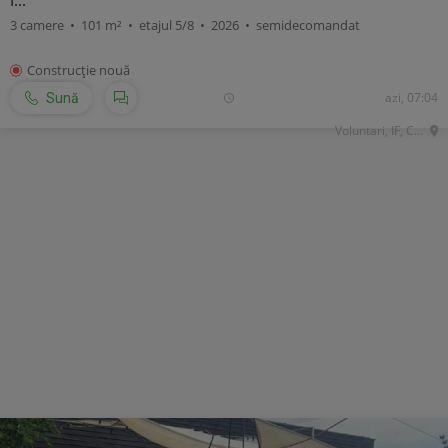
I...
3 camere • 101 m² • etajul 5/8 • 2026 • semidecomandat
Construcţie nouă
azi, 07:04
Sună
Voluntari, IF, Central