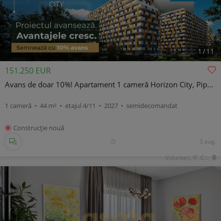
1
/
11
151.250 EUR
Avans de doar 10%! Apartament 1 cameră Horizon City, Pip...
1 cameră • 44 m² • etajul 4/11 • 2027 • semidecomandat
Construcţie nouă
3 aug.
Voluntari, IF, Central