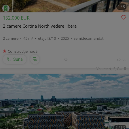
1
/
8
152.000 EUR
2 camere Cortina North vedere libera
2 camere • 45 m² • etajul 3/10 • 2025 • semidecomandat
Construcţie nouă
26 iul.
Sună
Voluntari, IF, Central
1
/
16