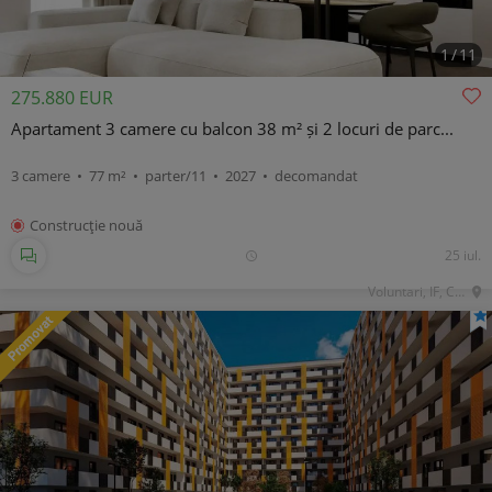
1
/
11
275.880 EUR
Apartament 3 camere cu balcon 38 m² și 2 locuri de parc...
3 camere • 77 m² • parter/11 • 2027 • decomandat
Construcţie nouă
25 iul.
Voluntari, IF, Central