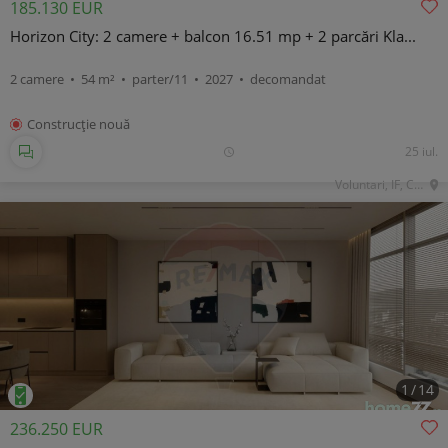
185.130 EUR
Horizon City: 2 camere + balcon 16.51 mp + 2 parcări Kla...
2 camere • 54 m² • parter/11 • 2027 • decomandat
Construcţie nouă
25 iul.
Voluntari, IF, Central
1
/
14
236.250 EUR