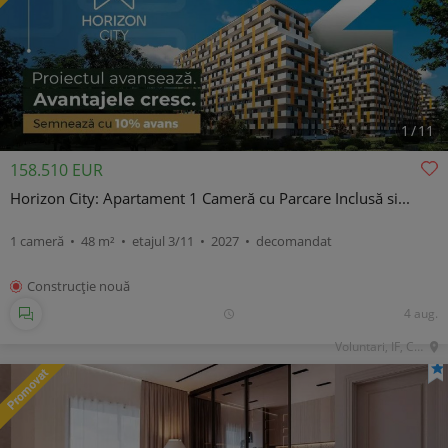
1
/
11
158.510 EUR
Horizon City: Apartament 1 Cameră cu Parcare Inclusă si...
1 cameră • 48 m² • etajul 3/11 • 2027 • decomandat
Construcţie nouă
4 aug.
Voluntari, IF, Central