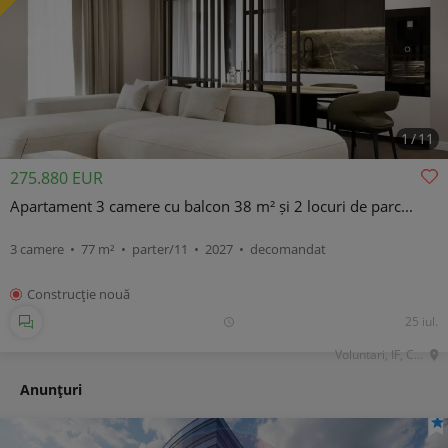
1
/
11
275.880 EUR
Apartament 3 camere cu balcon 38 m² și 2 locuri de parc...
3 camere • 77 m² • parter/11 • 2027 • decomandat
Construcţie nouă
25 iul.
Voluntari, IF, Central
Anunţuri