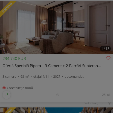
1
/
13
234.740 EUR
Ofertă Specială Pipera | 3 Camere + 2 Parcări Subteran...
3 camere • 68 m² • etajul 4/11 • 2027 • decomandat
Construcţie nouă
25 iul.
Voluntari, IF, Central