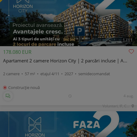
1
/
11
178.080 EUR
Apartament 2 camere Horizon City | 2 parcări incluse | A...
2 camere • 57 m² • etajul 4/11 • 2027 • semidecomandat
Construcţie nouă
4 aug.
Voluntari, IF, Central