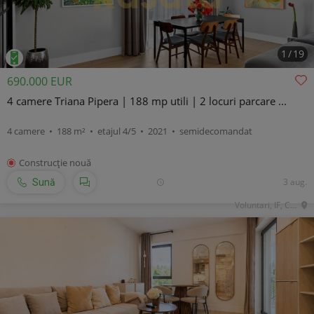
1
/
19
690.000 EUR
4 camere Triana Pipera | 188 mp utili | 2 locuri parcare ...
4 camere • 188 m² • etajul 4/5 • 2021 • semidecomandat
Construcţie nouă
3 aug.
Sună
Voluntari, IF, Central