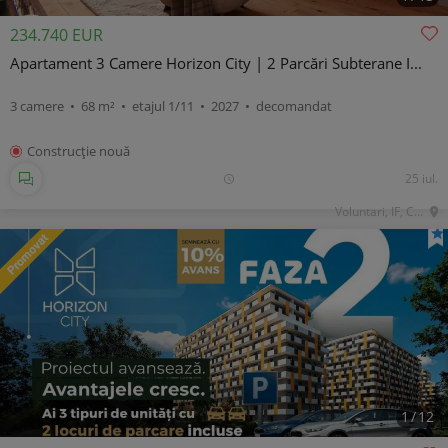
234.740 EUR
Apartament 3 Camere Horizon City | 2 Parcări Subterane I...
3 camere • 68 m² • etajul 1/11 • 2027 • decomandat
Construcţie nouă
25 iul.
Voluntari, IF, Central
1
/
12