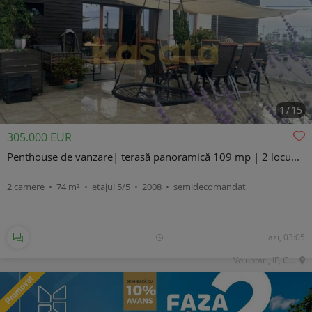
1
/
15
305.000 EUR
Penthouse de vanzare| terasă panoramică 109 mp | 2 locu...
2 camere • 74 m² • etajul 5/5 • 2008 • semidecomandat
azi, 03:05
Voluntari, IF, Central