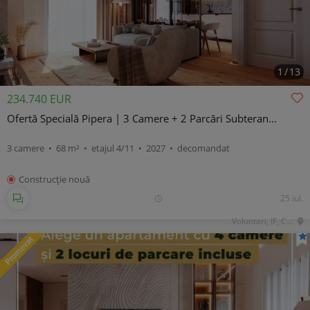
1
/
13
234.740 EUR
Ofertă Specială Pipera | 3 Camere + 2 Parcări Subteran...
3 camere • 68 m² • etajul 4/11 • 2027 • decomandat
Construcţie nouă
25 iul.
Voluntari, IF, Central