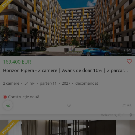
1
/
14
169.400 EUR
Horizon Pipera - 2 camere | Avans de doar 10% | 2 parcăr...
2 camere • 54 m² • parter/11 • 2027 • decomandat
Construcţie nouă
25 iul.
Voluntari, IF, Central