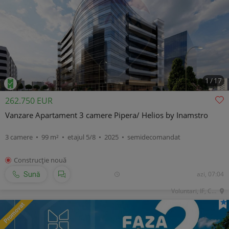
1
/
17
262.750 EUR
Vanzare Apartament 3 camere Pipera/ Helios by Inamstro
3 camere • 99 m² • etajul 5/8 • 2025 • semidecomandat
Construcţie nouă
azi, 07:04
Sună
Voluntari, IF, Central