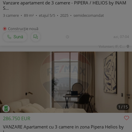
Vanzare apartament de 3 camere - PIPERA / HELIOS by INAM
S...
3 camere • 89 m² • etajul 5/5 • 2025 • semidecomandat
Construcţie nouă
azi, 07:04
Sună
Voluntari, IF, Central
1
/
15
286.750 EUR
VANZARE Apartament cu 3 camere in zona Pipera Helios by