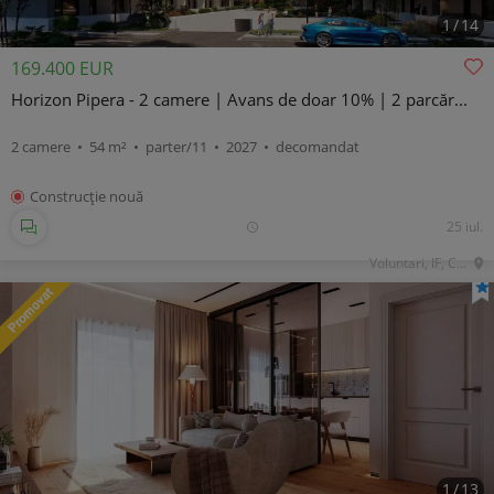
1
/
14
169.400 EUR
Horizon Pipera - 2 camere | Avans de doar 10% | 2 parcăr...
2 camere • 54 m² • parter/11 • 2027 • decomandat
Construcţie nouă
25 iul.
Voluntari, IF, Central
1
/
13