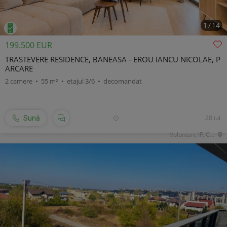
1
/
14
199.500 EUR
TRASTEVERE RESIDENCE, BANEASA - EROU IANCU NICOLAE, P
ARCARE
2 camere • 55 m² • etajul 3/6 • decomandat
28 iul.
Sună
Voluntari, IF, Central