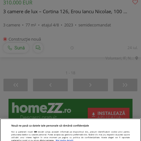
310.000 EUR
3 camere de lux – Cortina 126, Erou Iancu Nicolae, 100 ...
3 camere • 77 m² • etajul 4/8 • 2023 • semidecomandat
Construcţie nouă
24 iul.
Sună
Voluntari, IF, Nord
1 - 18
Nouă ne pasă ca datele tale personale să rămână confidențiale
Noi și partenerii noștri
589
stocăm și/sau accesăm informații pe dispozitivul dvs., precum identificatorii cookie unici pentru
prelucrarea datelor cu caracter personal. Puteți accepta sau gestiona preferințele dvs. făcând clic mai jos, respectiv vă puteți opune
utilizării unui interes legitim în orice moment pe pagina cu politica de confidențialitate. Aceste alegeri vor fi raportate
partenerilor noștri și nu vă vor afecta navigarea.
Mai multe detalii