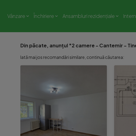
Vânzare
Închiriere
Ansambluri rezidențiale
Inter
Din păcate, anunțul "2 camere - Cantemir - Tine
Iată mai jos recomandări similare, continuă căutarea: