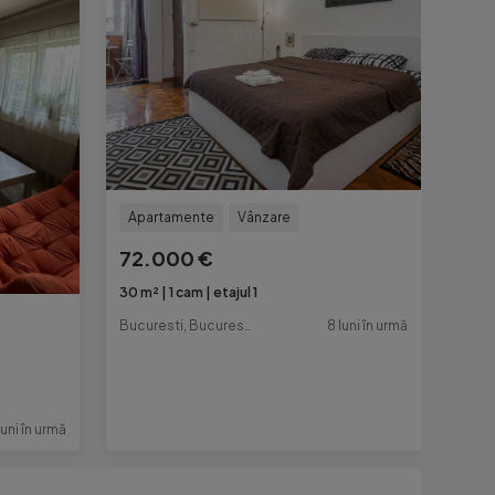
Apartamente
Vânzare
72.000 €
30 m²
1 cam
etajul 1
Bucuresti, Bucuresti-Ilfov
8 luni în urmă
luni în urmă