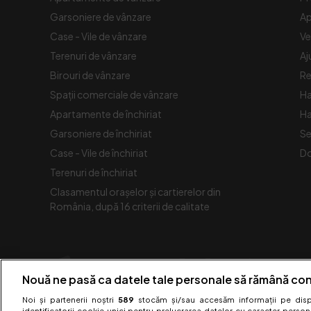
Garsoniere de vânzare
Ap
Case - Vile de vânzare
Ve
Terenuri de vânzare
Aj
Birouri de vânzare
Re
Spaţii comerciale de vânzare
Ha
Apartamente de închiriat
Ha
Garsoniere de închiriat
Se
Case - Vile de închiriat
Do
Terenuri de închiriat
Clasamentul orașelor și cartierelor din
România, după 16 criterii de calitate
Nouă ne pasă ca datele tale personale să rămână con
Noi și partenerii noștri
589
stocăm și/sau accesăm informații pe dispo
identificatorii cookie unici pentru prelucrarea datelor cu caracter person