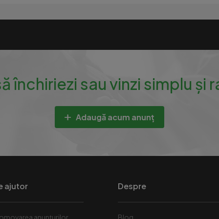
să închiriezi sau vinzi simplu și 
Adaugă acum anunț
e ajutor
Despre
omovarea anunțurilor
Blog