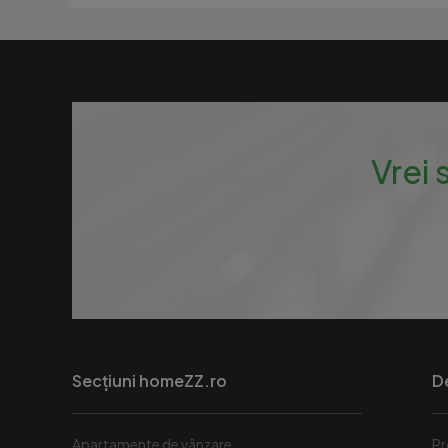
Vrei 
Secțiuni homeZZ.ro
D
Apartamente de vânzare
Pr