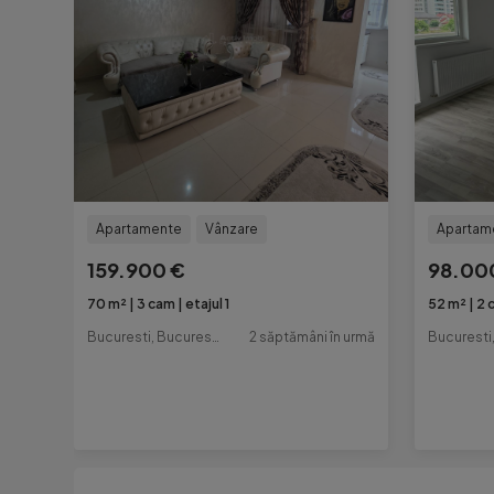
Apartamente
Vânzare
Apartam
159.900 €
98.00
70 m²
3 cam
etajul 1
52 m²
2 
Bucuresti, Bucuresti-Ilfov
2 săptămâni în urmă