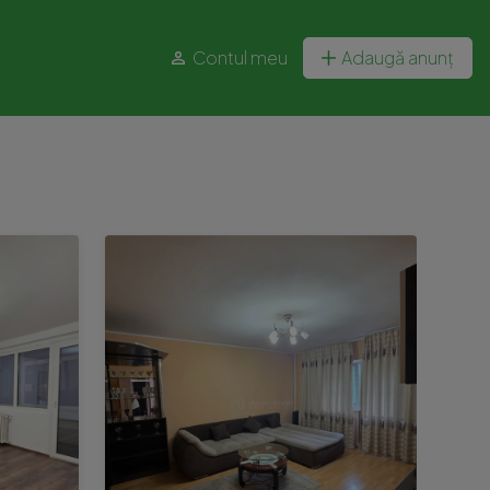
Contul meu
Adaugă anunț