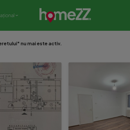
național
retului" nu mai este activ.