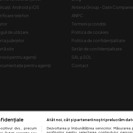
licații: Android și iOS
Antena Group - Date Compani
rificare telefon
ANPC
utor
Termeni și condiții
guli de utilizare
Politica de cookies
rta județelor
Politica de confidențialitate
rtă site
Setări de confidențialitate
rvicii pentru agenții
SAL și SOL
cumentație pentru agenții
Contact
fidențiale
Atât noi, cât și partenerii noștri prelucrăm dat
zitivul dvs., precum
Dezvoltarea și îmbunătățirea serviciilor. Măsurarea 
profilurilor pentru selectarea conținutului perso
al. Puteți accepta sau