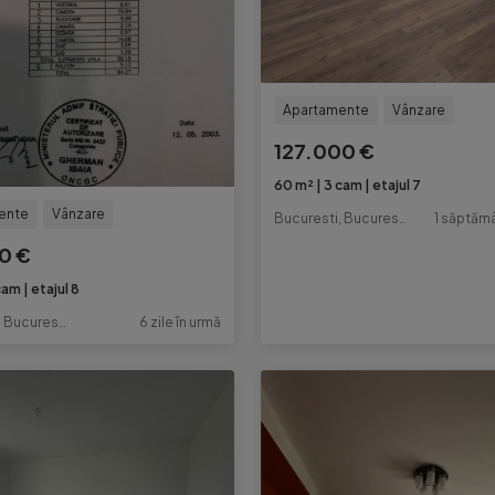
Apartamente
Vânzare
127.000 €
60 m²
3 cam
etajul 7
ente
Vânzare
Bucuresti, Bucuresti-Ilfov
1 săptămâ
0 €
cam
etajul 8
Bucuresti, Bucuresti-Ilfov
6 zile în urmă