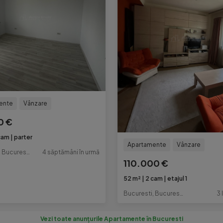
ente
Vânzare
0 €
cam
parter
Apartamente
Vânzare
Bucuresti, Bucuresti-Ilfov
4 săptămâni în urmă
110.000 €
52 m²
2 cam
etajul 1
Bucuresti, Bucuresti-Ilfov
3 
Vezi toate anunțurile Apartamente în Bucuresti