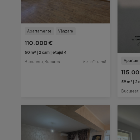
Apartamente
Vânzare
110.000 €
50 m²
2 cam
etajul 4
Apartam
Bucuresti, Bucuresti-Ilfov
5 zile în urmă
115.00
59 m²
2 