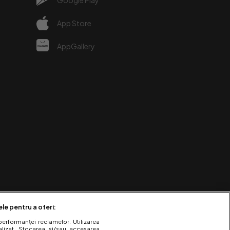
e
App Store
AppGallery
ele pentru a oferi:
performanței reclamelor. Utilizarea
nalizat. Stocarea și/sau accesarea