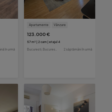
Apartamente
Vânzare
123.000 €
57 m²
2 cam
etajul 4
nă în urmă
Bucuresti, Bucuresti-Ilfov
2 săptămâni în urmă