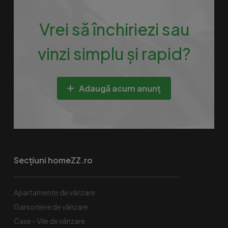
Vrei să închiriezi sau
vinzi simplu și rapid?
Adaugă acum anunț
Secțiuni homeZZ.ro
Apartamente de vânzare
Garsoniere de vânzare
Case - Vile de vânzare