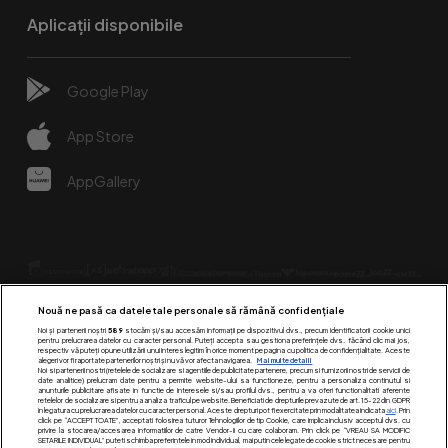
Aplicații disponibile
Google Play
App Store
AppGallery
Nouă ne pasă ca datele tale personale să rămână confidențiale
Noi și partenerii noștri
589
stocăm și/sau accesăm informații pe dispozitivul dvs., precum identificatorii cookie unici
pentru prelucrarea datelor cu caracter personal. Puteți accepta sau gestiona preferințele dvs. făcând clic mai jos,
respectiv vă puteți opune utilizării unui interes legitim în orice moment pe pagina cu politica de confidențialitate. Aceste
alegeri vor fi raportate partenerilor noștri și nu vă vor afecta navigarea.
Mai multe detalii
Urmărește-ne pe:
Noi si partenerii nostri (retelele de socializare si agentiile de publicitate partenere, precum si furnizorii nostri de servicii de
date analitice) prelucram date pentru a permite website-ului sa functioneze, pentru a personaliza continutul si
anunturile publicitare afisate in functie de interesele si/sau profilul dvs., pentru a va oferi functionalitati aferente
retelelor de socializare si pentru a analiza traficul pe website. Beneficiati de drepturile prevazute de art. 15-22 din GDPR
in legatura cu prelucrarea datelor cu caracter personal. Aceste drepturi pot fi exercitate prin modalitatea indicata
aici
. Prin
click pe “ACCEPT TOATE”, acceptati folosirea tuturor Tehnologiilor de tip Cookie, care implica inclusiv acceptul dvs. cu
privire la stocarea/accesarea informatiilor de catre Vendor-ii cu care colaboram. Prin click pe “VREAU SA MODIFIC
SETARILE INDIVIDUAL” puteti schimba preferintele in mod individual, mai putin cele legate de cookie strict necesare pentru