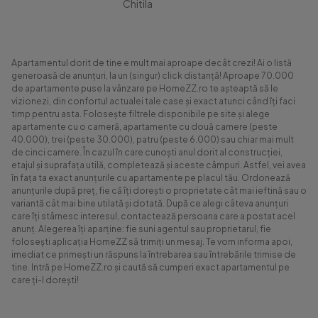
Chitila
Apartamentul dorit de tine e mult mai aproape decât crezi! Ai o listă
generoasă de anunțuri, la un (singur) click distanță! Aproape 70.000
de apartamente puse la vânzare pe HomeZZ.ro te așteaptă să le
vizionezi, din confortul actualei tale case și exact atunci când îți faci
timp pentru asta. Folosește filtrele disponibile pe site și alege
apartamente cu o cameră, apartamente cu două camere (peste
40.000), trei (peste 30.000), patru (peste 6.000) sau chiar mai mult
de cinci camere. În cazul în care cunoști anul dorit al construcției,
etajul și suprafața utilă, completează și aceste câmpuri. Astfel, vei avea
în fața ta exact anunțurile cu apartamente pe placul tău. Ordonează
anunțurile după preț, fie că îți dorești o proprietate cât mai ieftină sau o
variantă cât mai bine utilată și dotată. După ce alegi câteva anunțuri
care îți stârnesc interesul, contactează persoana care a postat acel
anunț. Alegerea îți aparține: fie suni agentul sau proprietarul, fie
folosești aplicația HomeZZ să trimiți un mesaj. Te vom informa apoi,
imediat ce primești un răspuns la întrebarea sau întrebările trimise de
tine. Intră pe HomeZZ.ro și caută să cumperi exact apartamentul pe
care ți-l dorești!