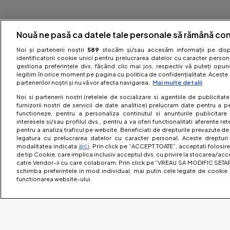
Nouă ne pasă ca datele tale personale să rămână con
Noi și partenerii noștri
589
stocăm și/sau accesăm informații pe dispo
identificatorii cookie unici pentru prelucrarea datelor cu caracter person
gestiona preferințele dvs. făcând clic mai jos, respectiv vă puteți opune 
legitim în orice moment pe pagina cu politica de confidențialitate. Aceste a
partenerilor noștri și nu vă vor afecta navigarea.
Mai multe detalii
Noi si partenerii nostri (retelele de socializare si agentiile de publicita
furnizorii nostri de servicii de date analitice) prelucram date pentru a p
functioneze, pentru a personaliza continutul si anunturile publicitare
interesele si/sau profilul dvs., pentru a va oferi functionalitati aferente ret
pentru a analiza traficul pe website. Beneficiati de drepturile prevazute de
legatura cu prelucrarea datelor cu caracter personal. Aceste drepturi 
aici
modalitatea indicata
. Prin click pe “ACCEPT TOATE”, acceptati folosire
de tip Cookie, care implica inclusiv acceptul dvs. cu privire la stocarea/acc
catre Vendor-ii cu care colaboram. Prin click pe “VREAU SA MODIFIC SETAR
schimba preferintele in mod individual, mai putin cele legate de cookie 
functionarea website-ului.