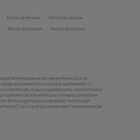
Birouri de vânzare
Servicii de vânzare
Birouri de închiriat
Servicii de închiriat
0 de apartamente puse la vânzare pe HomeZZ.ro te
ite și alege apartamente cu o cameră, apartamente cu
al construcției, etajul și suprafața utilă, completează și
 proprietate cât mai ieftină sau o variantă cât mai bine
ne: fie suni agentul sau proprietarul, fie folosești
ră pe HomeZZ.ro și caută să cumperi exact apartamentul pe