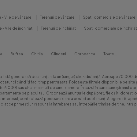
 - Vile de vânzare
Terenuri de vânzare
Spatii comerciale de vânzare
 - Vile de închiriat
Terenuri de închiriat
Spatii comerciale de închiriat
na
Buftea
Chitila
Clinceni
Corbeanca
Toate...
 o listă generoasă de anunțuri, la un (singur) click distanță! Aproape 70.00
xact atunci când îți faci timp pentru asta. Folosește filtrele disponibile pe s
.000) sau chiar mai mult de cinci camere. În cazul în care cunoști anul dorit 
apartamente pe placul tău. Ordonează anunțurile după preț, fie că îți dorești o
sc interesul, contactează persoana care a postat acel anunț. Alegerea îți aparți
diat ce primești un răspuns la întrebarea sau întrebările trimise de tine. Int