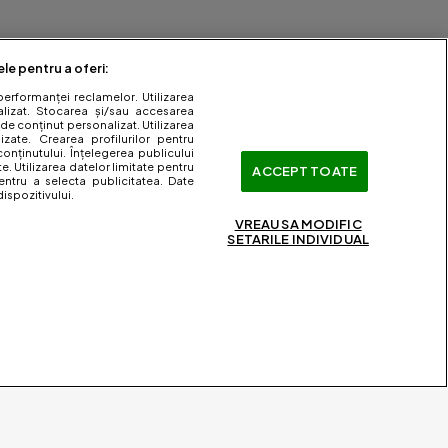
ele pentru a oferi:
performanței reclamelor. Utilizarea
nalizat. Stocarea și/sau accesarea
 de conținut personalizat. Utilizarea
lizate. Crearea profilurilor pentru
onținutului. Înțelegerea publicului
te. Utilizarea datelor limitate pentru
ACCEPT TOATE
entru a selecta publicitatea. Date
ispozitivului.
VREAU SA MODIFIC
SETARILE INDIVIDUAL