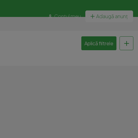
Contul meu
Adaugă anunț
Aplică filtrele