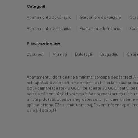
Categorii
Apartamente de vânzare
Garsoniere de vânzare
Case
Apartamente de închiriat
Garsoniere de închiriat
Case
Principalele orașe
București
Afumați
Balotești
Bragadiru
Chiaj
Apartamentul dorit de tine e mult mai aproape decât crezi! Ai
așteaptă să le vizionezi, din confortul actualei tale case și e
două camere (peste 40.000), trei (peste 30.000), patru (peste 6
aceste câmpuri. Astfel, vei avea în fața ta exact anunțurile cu 
utilată și dotată. După ce alegi câteva anunțuri care îți stârne
aplicația HomeZZ să trimiți un mesaj. Te vom informa apoi, ime
care ți-l dorești!