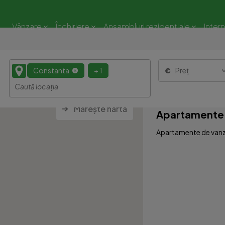
Vânzare
Închiriere
Ansambluri rezidențiale
Inter
Constanta
+ 1
Preț
Mărește harta
Apartamente 
Apartamente de vanza