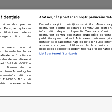
fidențiale
Atât noi, cât și partenerii noștri prelucrăm dat
zitivul dvs., precum
Dezvoltarea și îmbunătățirea serviciilor. Măsurarea 
profilurilor pentru selectarea conținutului perso
al. Puteți accepta sau
informațiilor de pe un dispozitiv. Crearea profilurilor
utilizării unui interes
profilurilor pentru selectarea publicității persona
legeri vor fi raportate
publicitate personalizată. Măsurarea performanței c
prin statistici sau combinații de date din surse diferi
a selecta conținutul. Utilizarea de date limitate p
te partenere, precum si
precise de geolocație și identificarea prin scanarea d
ermite website-ului sa
Listă parteneri (furnizori)
 afisate in functie de
elelor de socializare si
 art. 15-22 din GDPR in
pot fi exercitate prin
a tuturor Tehnologiilor
esarea informatiilor de
ILE INDIVIDUAL” puteti
strict necesare pentru