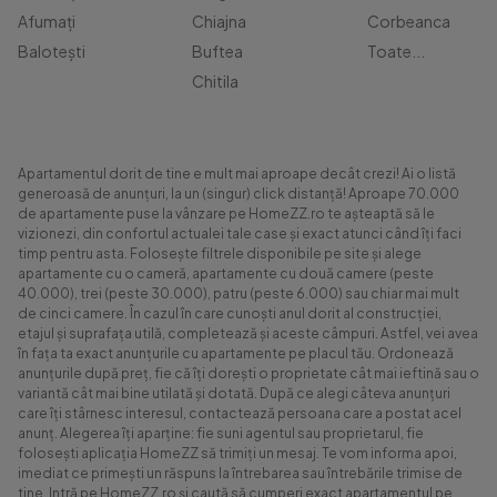
Afumați
Chiajna
Corbeanca
Balotești
Buftea
Toate...
Chitila
Apartamentul dorit de tine e mult mai aproape decât crezi! Ai o listă
generoasă de anunțuri, la un (singur) click distanță! Aproape 70.000
de apartamente puse la vânzare pe HomeZZ.ro te așteaptă să le
vizionezi, din confortul actualei tale case și exact atunci când îți faci
timp pentru asta. Folosește filtrele disponibile pe site și alege
apartamente cu o cameră, apartamente cu două camere (peste
40.000), trei (peste 30.000), patru (peste 6.000) sau chiar mai mult
de cinci camere. În cazul în care cunoști anul dorit al construcției,
etajul și suprafața utilă, completează și aceste câmpuri. Astfel, vei avea
în fața ta exact anunțurile cu apartamente pe placul tău. Ordonează
anunțurile după preț, fie că îți dorești o proprietate cât mai ieftină sau o
variantă cât mai bine utilată și dotată. După ce alegi câteva anunțuri
care îți stârnesc interesul, contactează persoana care a postat acel
anunț. Alegerea îți aparține: fie suni agentul sau proprietarul, fie
folosești aplicația HomeZZ să trimiți un mesaj. Te vom informa apoi,
imediat ce primești un răspuns la întrebarea sau întrebările trimise de
tine. Intră pe HomeZZ.ro și caută să cumperi exact apartamentul pe