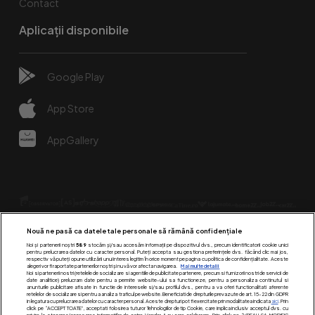
Contact
Aplicații disponibile
Google Play
App Store
AppGallery
Nouă ne pasă ca datele tale personale să rămână confidențiale
Noi și partenerii noștri
589
stocăm și/sau accesăm informații pe dispozitivul dvs., precum identificatorii cookie unici
pentru prelucrarea datelor cu caracter personal. Puteți accepta sau gestiona preferințele dvs. făcând clic mai jos,
respectiv vă puteți opune utilizării unui interes legitim în orice moment pe pagina cu politica de confidențialitate. Aceste
alegeri vor fi raportate partenerilor noștri și nu vă vor afecta navigarea.
Mai multe detalii
Urmărește-ne pe:
Noi si partenerii nostri (retelele de socializare si agentiile de publicitate partenere, precum si furnizorii nostri de servicii de
date analitice) prelucram date pentru a permite website-ului sa functioneze, pentru a personaliza continutul si
anunturile publicitare afisate in functie de interesele si/sau profilul dvs., pentru a va oferi functionalitati aferente
retelelor de socializare si pentru a analiza traficul pe website. Beneficiati de drepturile prevazute de art. 15-22 din GDPR
in legatura cu prelucrarea datelor cu caracter personal. Aceste drepturi pot fi exercitate prin modalitatea indicata
aici
. Prin
click pe “ACCEPT TOATE”, acceptati folosirea tuturor Tehnologiilor de tip Cookie, care implica inclusiv acceptul dvs. cu