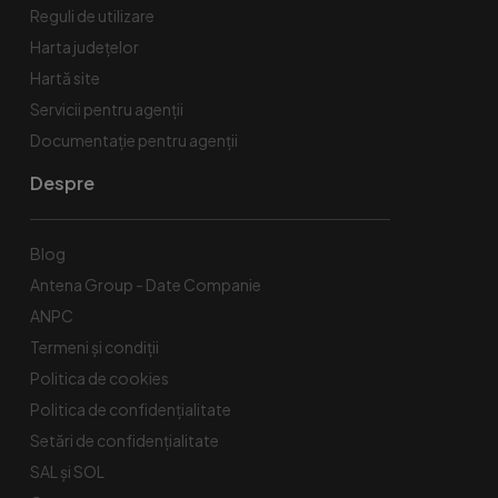
Reguli de utilizare
Harta județelor
Hartă site
Servicii pentru agenții
Documentație pentru agenții
Despre
Blog
Antena Group - Date Companie
ANPC
Termeni și condiții
Politica de cookies
Politica de confidențialitate
Setări de confidențialitate
SAL și SOL