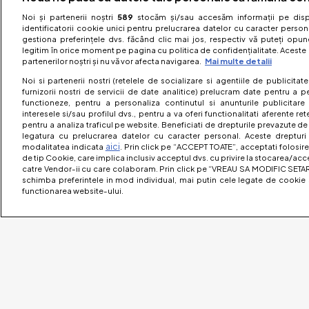
Noi și partenerii noștri
589
stocăm și/sau accesăm informații pe dispo
identificatorii cookie unici pentru prelucrarea datelor cu caracter person
gestiona preferințele dvs. făcând clic mai jos, respectiv vă puteți opune 
legitim în orice moment pe pagina cu politica de confidențialitate. Aceste a
partenerilor noștri și nu vă vor afecta navigarea.
Mai multe detalii
Noi si partenerii nostri (retelele de socializare si agentiile de publicita
furnizorii nostri de servicii de date analitice) prelucram date pentru a p
functioneze, pentru a personaliza continutul si anunturile publicitare
interesele si/sau profilul dvs., pentru a va oferi functionalitati aferente ret
pentru a analiza traficul pe website. Beneficiati de drepturile prevazute de
legatura cu prelucrarea datelor cu caracter personal. Aceste drepturi 
aici
modalitatea indicata
. Prin click pe “ACCEPT TOATE”, acceptati folosire
de tip Cookie, care implica inclusiv acceptul dvs. cu privire la stocarea/acc
catre Vendor-ii cu care colaboram. Prin click pe “VREAU SA MODIFIC SETAR
schimba preferintele in mod individual, mai putin cele legate de cookie 
functionarea website-ului.