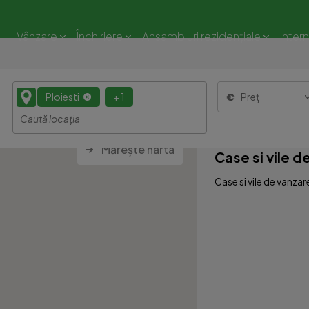
Vânzare
Închiriere
Ansambluri rezidențiale
Inter
Ploiesti
+ 1
Preț
Mărește harta
Case si vile d
Case si vile de vanzar