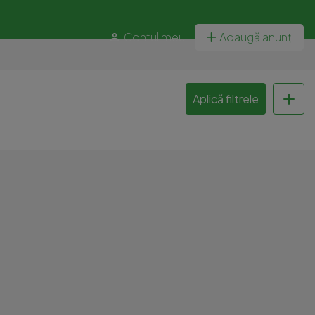
Contul meu
Adaugă anunț
Aplică filtrele