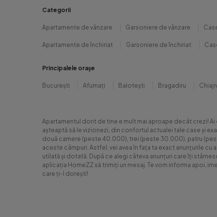
Categorii
Apartamente de vânzare
Garsoniere de vânzare
Case
Apartamente de închiriat
Garsoniere de închiriat
Case
Principalele orașe
București
Afumați
Balotești
Bragadiru
Chiaj
Apartamentul dorit de tine e mult mai aproape decât crezi! Ai
așteaptă să le vizionezi, din confortul actualei tale case și e
două camere (peste 40.000), trei (peste 30.000), patru (peste 6
aceste câmpuri. Astfel, vei avea în fața ta exact anunțurile cu 
utilată și dotată. După ce alegi câteva anunțuri care îți stârne
aplicația HomeZZ să trimiți un mesaj. Te vom informa apoi, ime
care ți-l dorești!