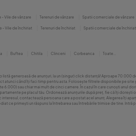
 - Vile de vânzare
Terenuri de vânzare
Spatii comerciale de vânzare
 - Vile de închiriat
Terenuri de închiriat
Spatii comerciale de închiriat
na
Buftea
Chitila
Clinceni
Corbeanca
Toate...
 o listă generoasă de anunțuri, la un (singur) click distanță! Aproape 70.00
xact atunci când îți faci timp pentru asta. Folosește filtrele disponibile pe s
.000) sau chiar mai mult de cinci camere. În cazul în care cunoști anul dorit 
apartamente pe placul tău. Ordonează anunțurile după preț, fie că îți dorești o
sc interesul, contactează persoana care a postat acel anunț. Alegerea îți aparți
diat ce primești un răspuns la întrebarea sau întrebările trimise de tine. Int