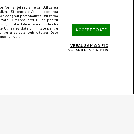
performanței reclamelor. Utilizarea
nalizat. Stocarea și/sau accesarea
 de conținut personalizat. Utilizarea
lizate. Crearea profilurilor pentru
onținutului. Înțelegerea publicului
te. Utilizarea datelor limitate pentru
ACCEPT TOATE
entru a selecta publicitatea. Date
ispozitivului.
VREAU SA MODIFIC
SETARILE INDIVIDUAL