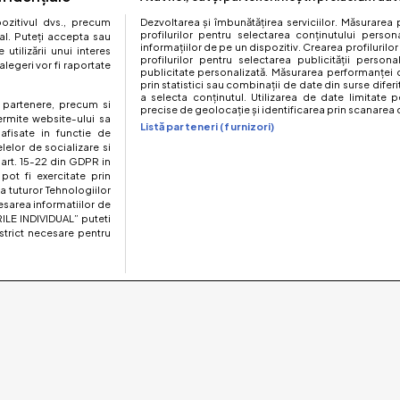
zitivul dvs., precum
Dezvoltarea și îmbunătățirea serviciilor. Măsurarea 
profilurilor pentru selectarea conținutului perso
al. Puteți accepta sau
informațiilor de pe un dispozitiv. Crearea profilurilor
utilizării unui interes
profilurilor pentru selectarea publicității persona
legeri vor fi raportate
publicitate personalizată. Măsurarea performanței c
prin statistici sau combinații de date din surse diferi
a selecta conținutul. Utilizarea de date limitate p
te partenere, precum si
precise de geolocație și identificarea prin scanarea d
ermite website-ului sa
Listă parteneri (furnizori)
 afisate in functie de
elelor de socializare si
 art. 15-22 din GDPR in
pot fi exercitate prin
a tuturor Tehnologiilor
esarea informatiilor de
ILE INDIVIDUAL” puteti
strict necesare pentru