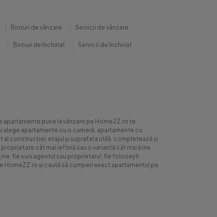
Birouri de vânzare
Servicii de vânzare
Birouri de închiriat
Servicii de închiriat
0 de apartamente puse la vânzare pe HomeZZ.ro te
ite și alege apartamente cu o cameră, apartamente cu
al construcției, etajul și suprafața utilă, completează și
 proprietate cât mai ieftină sau o variantă cât mai bine
ne: fie suni agentul sau proprietarul, fie folosești
ră pe HomeZZ.ro și caută să cumperi exact apartamentul pe