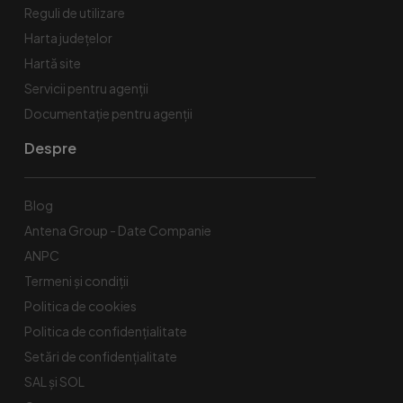
Reguli de utilizare
Harta județelor
Hartă site
Servicii pentru agenții
Documentație pentru agenții
Despre
Blog
Antena Group - Date Companie
ANPC
Termeni și condiții
Politica de cookies
Politica de confidențialitate
Setări de confidențialitate
SAL și SOL