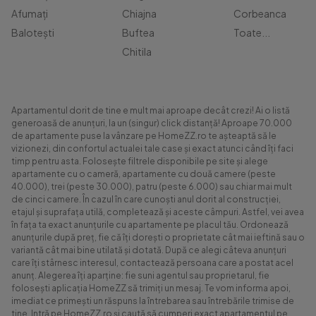
Afumați
Chiajna
Corbeanca
Balotești
Buftea
Toate...
Chitila
Apartamentul dorit de tine e mult mai aproape decât crezi! Ai o listă
generoasă de anunțuri, la un (singur) click distanță! Aproape 70.000
de apartamente puse la vânzare pe HomeZZ.ro te așteaptă să le
vizionezi, din confortul actualei tale case și exact atunci când îți faci
timp pentru asta. Folosește filtrele disponibile pe site și alege
apartamente cu o cameră, apartamente cu două camere (peste
40.000), trei (peste 30.000), patru (peste 6.000) sau chiar mai mult
de cinci camere. În cazul în care cunoști anul dorit al construcției,
etajul și suprafața utilă, completează și aceste câmpuri. Astfel, vei avea
în fața ta exact anunțurile cu apartamente pe placul tău. Ordonează
anunțurile după preț, fie că îți dorești o proprietate cât mai ieftină sau o
variantă cât mai bine utilată și dotată. După ce alegi câteva anunțuri
care îți stârnesc interesul, contactează persoana care a postat acel
anunț. Alegerea îți aparține: fie suni agentul sau proprietarul, fie
folosești aplicația HomeZZ să trimiți un mesaj. Te vom informa apoi,
imediat ce primești un răspuns la întrebarea sau întrebările trimise de
tine. Intră pe HomeZZ.ro și caută să cumperi exact apartamentul pe