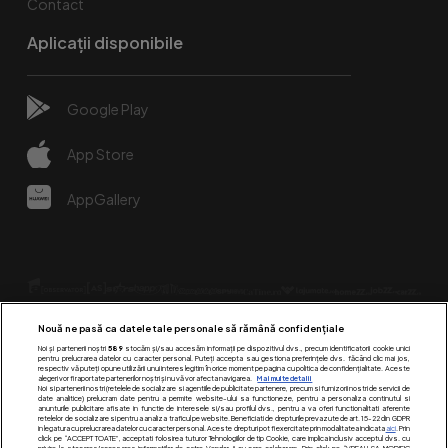
Contact
Aplicații disponibile
Google Play
App Store
AppGallery
Nouă ne pasă ca datele tale personale să rămână confidențiale
Noi și partenerii noștri
589
stocăm și/sau accesăm informații pe dispozitivul dvs., precum identificatorii cookie unici
pentru prelucrarea datelor cu caracter personal. Puteți accepta sau gestiona preferințele dvs. făcând clic mai jos,
respectiv vă puteți opune utilizării unui interes legitim în orice moment pe pagina cu politica de confidențialitate. Aceste
alegeri vor fi raportate partenerilor noștri și nu vă vor afecta navigarea.
Mai multe detalii
Urmărește-ne pe:
Noi si partenerii nostri (retelele de socializare si agentiile de publicitate partenere, precum si furnizorii nostri de servicii de
date analitice) prelucram date pentru a permite website-ului sa functioneze, pentru a personaliza continutul si
anunturile publicitare afisate in functie de interesele si/sau profilul dvs., pentru a va oferi functionalitati aferente
retelelor de socializare si pentru a analiza traficul pe website. Beneficiati de drepturile prevazute de art. 15-22 din GDPR
in legatura cu prelucrarea datelor cu caracter personal. Aceste drepturi pot fi exercitate prin modalitatea indicata
aici
. Prin
click pe “ACCEPT TOATE”, acceptati folosirea tuturor Tehnologiilor de tip Cookie, care implica inclusiv acceptul dvs. cu