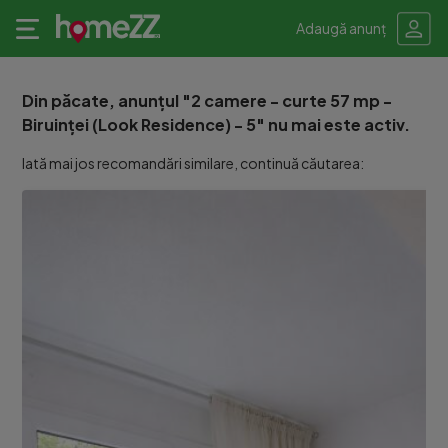
Adaugă anunț
Din păcate, anunțul "2 camere - curte 57 mp -
Biruinței (Look Residence) - 5" nu mai este activ.
Iată mai jos recomandări similare, continuă căutarea: