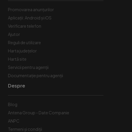
Promovarea anunțurilor
Aplicații: Android și iOS
Verificare telefon
Ajutor
Reguli de utilizare
Harta județelor
Hartă site
Servicii pentru agenții
Documentație pentru agenții
Despre
Blog
Antena Group - Date Companie
ANPC
Termeni și condiții