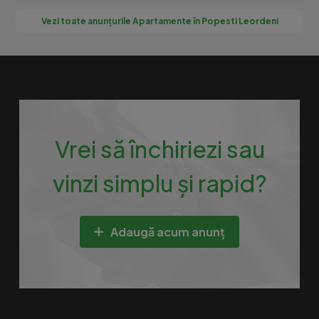
Vezi toate anunțurile Apartamente în Popesti Leordeni
Vrei să închiriezi sau
vinzi simplu și rapid?
Adaugă acum anunț