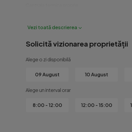
Centrala termica proprie

2 aparate de aer conditionat

Camara si pivnita 

Acces la uscatorie comuna

Orientare S V

Certificat energetic clasa B

Solicită vizionarea proprietății
Zona Triaj ofera acces rapid catre transport magaz
Alege o zi disponibilă
Pentru detalii si programarea unei vizionari va stam
09 August
10 August
Alege un interval orar
8:00 - 12:00
12:00 - 15:00