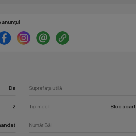
e anunțul
Da
Suprafața utilă
2
Tip imobil
Bloc apar
andat
Număr Băi