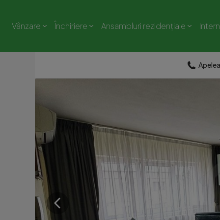
Vânzare
Închiriere
Ansambluri rezidențiale
Inter
Apele