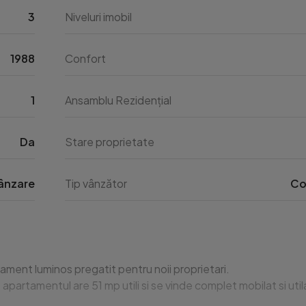
3
Niveluri imobil
1988
Confort
1
Ansamblu Rezidențial
Da
Stare proprietate
ânzare
Tip vânzător
Co
ment luminos pregatit pentru noii proprietari.

8 apartamentul are 51 mp utili si se vinde complet mobilat si utila