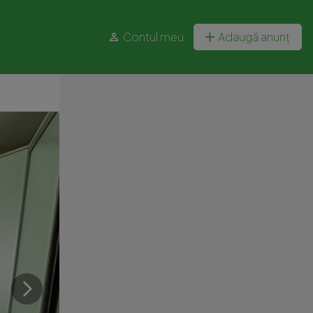
Contul meu
Adaugă anunț