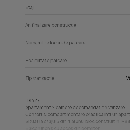
Etaj
An finalizare construcție
Numărul de locuri de parcare
Posibilitate parcare
Tip tranzacție
V
ID1627.

Apartament 2 camere decomandat de vanzare

Confort si compartimentare practica intr un aparta
Situat la etajul 3 din 4 al unui bloc construit in 198
Balcon inchis cu acces din dormitor
