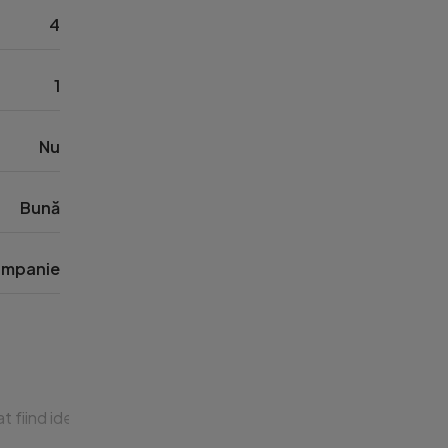
4
1
Nu
Bună
mpanie
t fiind ideal atat pentru locuit cat si pentru investitie.
