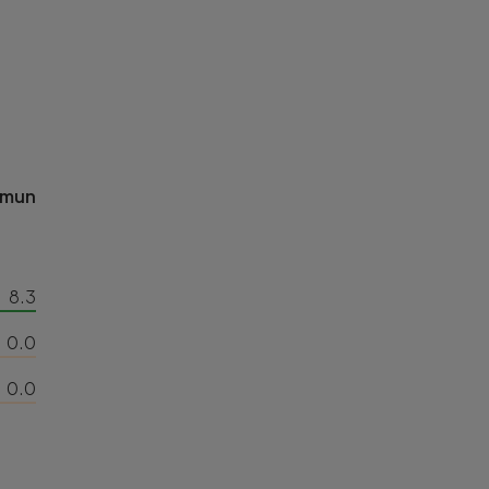
omun
8.3
0.0
0.0