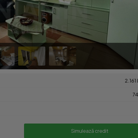
2.161 
74
Simulează credit