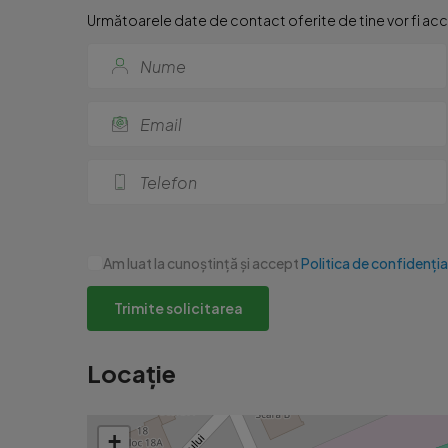
Următoarele date de contact oferite de tine vor fi acce
Am luat la cunoștință și accept
Politica de confidenția
Trimite solicitarea
Locație
+