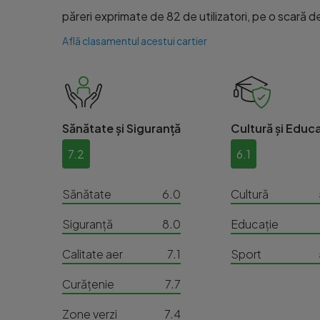
păreri exprimate de 82 de utilizatori, pe o scară de 
Află clasamentul acestui cartier
Sănătate și Siguranță
Cultură și Educa
7.2
6.1
Sănătate
6.0
Cultură
Siguranță
8.0
Educație
Calitate aer
7.1
Sport
Curățenie
7.7
Zone verzi
7.4