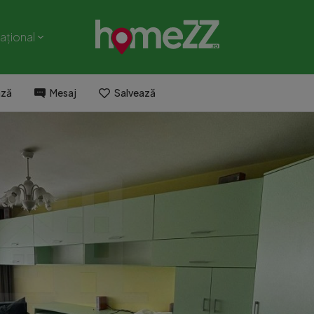
național
ază
Mesaj
Salvează