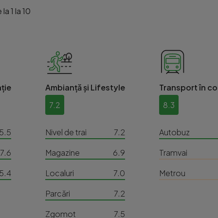
la 1 la 10
ție
Ambianță și Lifestyle
Transport în c
7.2
8.3
5.5
Nivel de trai
7.2
Autobuz
7.6
Magazine
6.9
Tramvai
5.4
Localuri
7.0
Metrou
Parcări
7.2
Zgomot
7.5