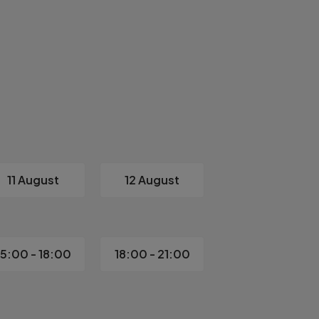
ine scoli si alte puncte de interes

 la dispozitie
11 August
12 August
15:00 - 18:00
18:00 - 21:00