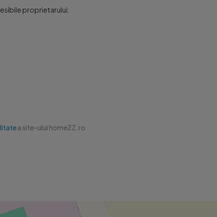
sibile proprietarului:
litate
a site-ului homeZZ.ro