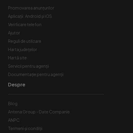
Promovarea anunțurilor
Aplicații: Android și iOS
Verificare telefon
Ajutor
Reguli de utilizare
Harta județelor
Hartă site
Servicii pentru agenții
Documentație pentru agenții
Despre
Blog
Antena Group - Date Companie
ANPC
Termeni și condiții