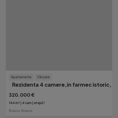
Apartamente
Vânzare
Rezidenta 4 camere,in farmec istoric, 
320.000 €
144 m²
4 cam
etajul 1
Brasov, Brasov