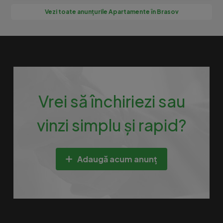
Vezi toate anunțurile Apartamente în Brasov
Vrei să închiriezi sau
vinzi simplu și rapid?
Adaugă acum anunț