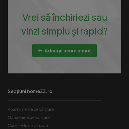
Vrei să închiriezi sau
vinzi simplu și rapid?
Adaugă acum anunț
Secțiuni homeZZ.ro
Apartamente de vânzare
Garsoniere de vânzare
Case - Vile de vânzare