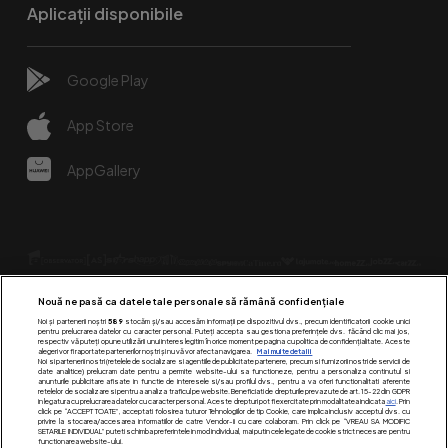
Aplicații disponibile
Google Play
App Store
AppGallery
Nouă ne pasă ca datele tale personale să rămână confidențiale
Noi și partenerii noștri
589
stocăm și/sau accesăm informații pe dispozitivul dvs., precum identificatorii cookie unici
pentru prelucrarea datelor cu caracter personal. Puteți accepta sau gestiona preferințele dvs. făcând clic mai jos,
respectiv vă puteți opune utilizării unui interes legitim în orice moment pe pagina cu politica de confidențialitate. Aceste
alegeri vor fi raportate partenerilor noștri și nu vă vor afecta navigarea.
Mai multe detalii
Urmărește-ne pe:
Noi si partenerii nostri (retelele de socializare si agentiile de publicitate partenere, precum si furnizorii nostri de servicii de
date analitice) prelucram date pentru a permite website-ului sa functioneze, pentru a personaliza continutul si
anunturile publicitare afisate in functie de interesele si/sau profilul dvs., pentru a va oferi functionalitati aferente
retelelor de socializare si pentru a analiza traficul pe website. Beneficiati de drepturile prevazute de art. 15-22 din GDPR
in legatura cu prelucrarea datelor cu caracter personal. Aceste drepturi pot fi exercitate prin modalitatea indicata
aici
. Prin
click pe “ACCEPT TOATE”, acceptati folosirea tuturor Tehnologiilor de tip Cookie, care implica inclusiv acceptul dvs. cu
privire la stocarea/accesarea informatiilor de catre Vendor-ii cu care colaboram. Prin click pe “VREAU SA MODIFIC
SETARILE INDIVIDUAL” puteti schimba preferintele in mod individual, mai putin cele legate de cookie strict necesare pentru
functionarea website-ului.