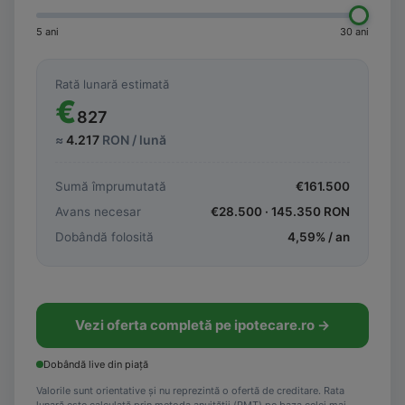
5 ani
30 ani
Rată lunară estimată
€
827
≈
4.217
RON / lună
Sumă împrumutată
€
161.500
Avans necesar
€
28.500
·
145.350
RON
Dobândă folosită
4,59
% / an
Vezi oferta completă pe ipotecare.ro →
Dobândă live din piață
Valorile sunt orientative și nu reprezintă o ofertă de creditare. Rata