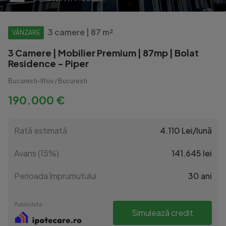
3 camere | 87 m²
VÂNZARE
3 Camere | Mobilier Premium | 87mp | Bolat
Residence - Piper
Bucuresti-Ilfov / Bucuresti
190.000 €
Rată estimată
4.110 Lei/lună
Avans (15%)
141.645 lei
Perioada împrumutului
30 ani
Publicitate
Simulează credit