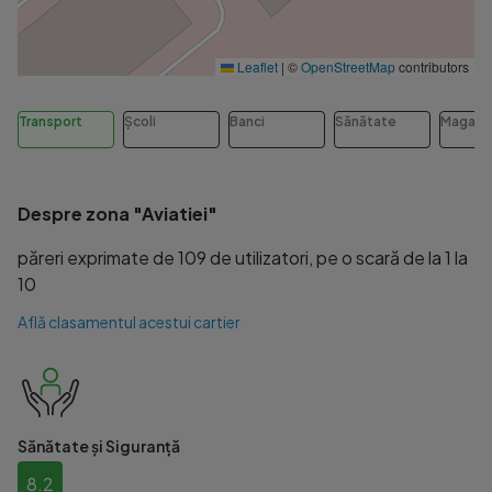
Leaflet
|
©
OpenStreetMap
contributors
Transport
Școli
Banci
Sănătate
Magazi
Despre zona "Aviatiei"
păreri exprimate de 109 de utilizatori, pe o scară de la 1 la
10
Află clasamentul acestui cartier
Sănătate și Siguranță
8.2