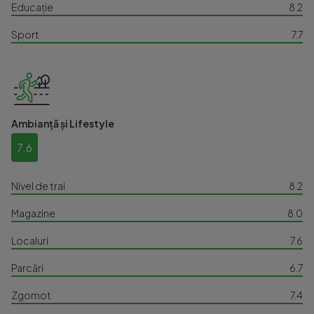
Educație
8.2
Sport
7.7
Ambianță și Lifestyle
7.6
Nivel de trai
8.2
Magazine
8.0
Localuri
7.6
Parcări
6.7
Zgomot
7.4