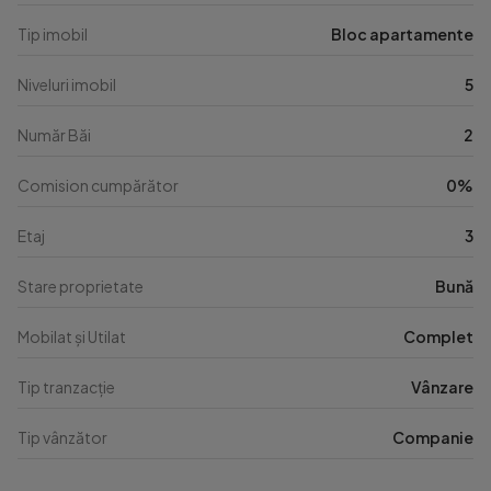
Tip imobil
Bloc apartamente
Niveluri imobil
5
Număr Băi
2
Comision cumpărător
0%
Etaj
3
Stare proprietate
Bună
Mobilat și Utilat
Complet
Tip tranzacție
Vânzare
Tip vânzător
Companie