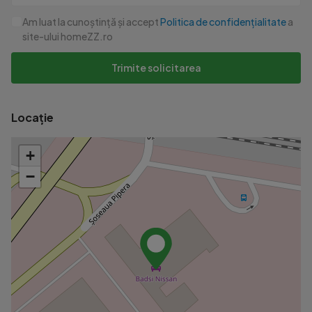
Am luat la cunoștință și accept
Politica de confidențialitate
a
site-ului homeZZ.ro
Id intern: P17373
Trimite solicitarea
Locație
+
−