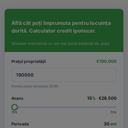
Află cât poți împrumuta pentru locuința
dorită. Calculator credit ipotecar.
Simulare orientativă cu cea mai bună dobândă din piață
€190.000
Prețul proprietății
Introdu prețul anunțului (EUR)
15
% ·
€28.500
Avans
15%
75%
30
ani
Perioada