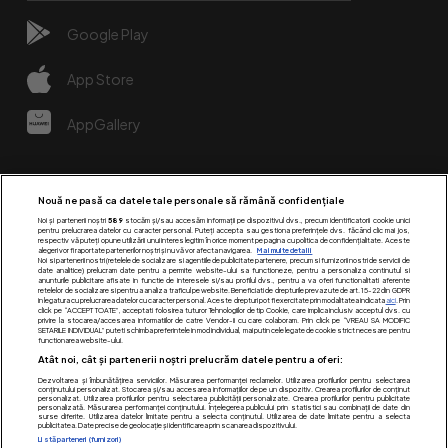
Google Play
App Store
AppGallery
Nouă ne pasă ca datele tale personale să rămână confidențiale
Noi și partenerii noștri
589
stocăm și/sau accesăm informații pe dispozitivul dvs., precum identificatorii cookie unici
pentru prelucrarea datelor cu caracter personal. Puteți accepta sau gestiona preferințele dvs. făcând clic mai jos,
respectiv vă puteți opune utilizării unui interes legitim în orice moment pe pagina cu politica de confidențialitate. Aceste
alegeri vor fi raportate partenerilor noștri și nu vă vor afecta navigarea.
Mai multe detalii
Noi si partenerii nostri (retelele de socializare si agentiile de publicitate partenere, precum si furnizorii nostri de servicii de
date analitice) prelucram date pentru a permite website-ului sa functioneze, pentru a personaliza continutul si
anunturile publicitare afisate in functie de interesele si/sau profilul dvs., pentru a va oferi functionalitati aferente
retelelor de socializare si pentru a analiza traficul pe website. Beneficiati de drepturile prevazute de art. 15-22 din GDPR
in legatura cu prelucrarea datelor cu caracter personal. Aceste drepturi pot fi exercitate prin modalitatea indicata
aici
. Prin
click pe “ACCEPT TOATE”, acceptati folosirea tuturor Tehnologiilor de tip Cookie, care implica inclusiv acceptul dvs. cu
Urmărește-ne pe:
privire la stocarea/accesarea informatiilor de catre Vendor-ii cu care colaboram. Prin click pe “VREAU SA MODIFIC
SETARILE INDIVIDUAL” puteti schimba preferintele in mod individual, mai putin cele legate de cookie strict necesare pentru
functionarea website-ului.
Atât noi, cât și partenerii noștri prelucrăm datele pentru a oferi:
Dezvoltarea și îmbunătățirea serviciilor. Măsurarea performanței reclamelor. Utilizarea profilurilor pentru selectarea
conținutului personalizat. Stocarea și/sau accesarea informațiilor de pe un dispozitiv. Crearea profilurilor de conținut
personalizat. Utilizarea profilurilor pentru selectarea publicității personalizate. Crearea profilurilor pentru publicitate
personalizată. Măsurarea performanței conținutului. Înțelegerea publicului prin statistici sau combinații de date din
surse diferite. Utilizarea datelor limitate pentru a selecta conținutul. Utilizarea de date limitate pentru a selecta
publicitatea. Date precise de geolocație și identificarea prin scanarea dispozitivului.
Listă parteneri (furnizori)