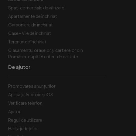
Spaţii comerciale de vânzare
Apartamente de închiriat
Garsoniere de închiriat
Case - Vile de închiriat
Terenuri de închiriat
Clasamentul orașelor și cartierelor din
România, după 16 criterii de calitate
De ajutor
Promovarea anunțurilor
Aplicații: Android și iOS
Verificare telefon
Ajutor
Reguli de utilizare
Harta județelor