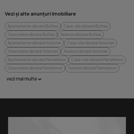
Vezi și alte anunțuri imobiliare
Apartamente vânzare Buftea
Case-vile vânzare Buftea
Garsoniere vânzare Buftea
Terenuri vânzare Buftea
Apartamente vânzare Voluntari
Case-vile vânzare Voluntari
Garsoniere vânzare Voluntari
Terenuri vânzare Voluntari
Apartamente vânzare Pantelimon
Case-vile vânzare Pantelimon
Garsoniere vânzare Pantelimon
Terenuri vânzare Pantelimon
vezi mai multe