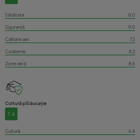
Sănătate
8.0
Siguranță
9.0
Calitate aer
7.2
Curățenie
8.2
Zone verzi
8.6
Cultură și Educație
7.4
Cultură
6.4