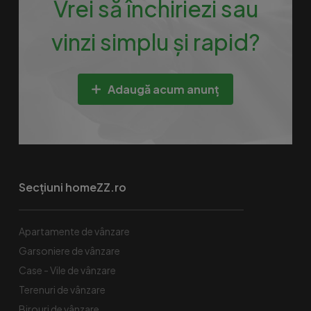
Vrei să închiriezi sau
vinzi simplu și rapid?
Adaugă acum anunț
Secțiuni homeZZ.ro
Apartamente de vânzare
Garsoniere de vânzare
Case - Vile de vânzare
Terenuri de vânzare
Birouri de vânzare