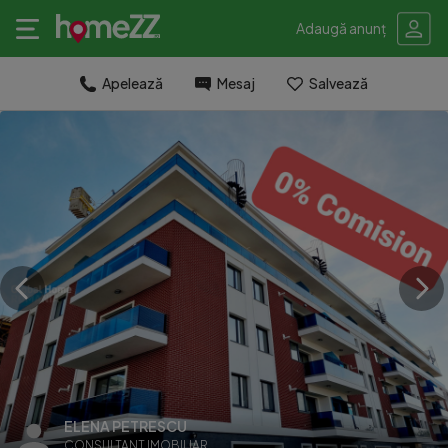
Adaugă anunț
Apelează
Mesaj
Salvează
ELENA PETRESCU
CONSULTANT IMOBILIAR