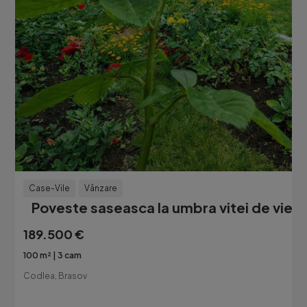
Case-Vile
Vânzare
Poveste saseasca la umbra vitei de vie,
189.500 €
100 m²
3 cam
Codlea, Brasov