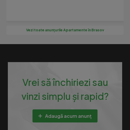
Vezi toate anunțurile Apartamente în Brasov
Vrei să închiriezi sau
vinzi simplu și rapid?
Adaugă acum anunț