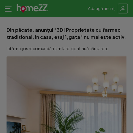
Adaugă anunț
Din păcate, anunțul "3D! Proprietate cu farmec
traditional, in casa, etaj 1,gata" nu mai este activ.
Iată mai jos recomandări similare, continuă căutarea: