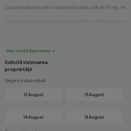
Locuința dispune de o suprafață totală utilă de 95 mp, incluzâ
Compartimentarea este una excelentă, extrem de eficientă și 
Localizarea este una excelentă, oferind acces rapid și facil
Pentru mai multe detalii și programarea unei vizionări, vă ru
Id intern: P11554
Solicită vizionarea
proprietății
Alege o zi disponibilă
12 August
13 August
14 August
15 August