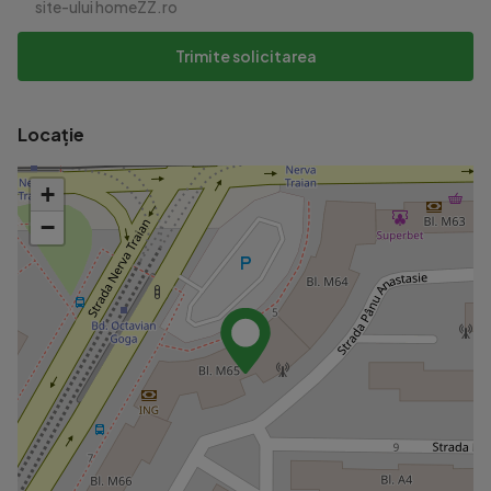
site-ului homeZZ.ro
Trimite solicitarea
Locație
+
−