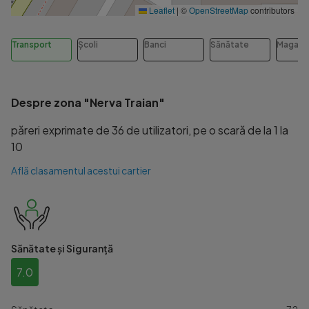
Leaflet
|
©
OpenStreetMap
contributors
Transport
Școli
Banci
Sănătate
Magazi
Despre zona "Nerva Traian"
păreri exprimate de 36 de utilizatori, pe o scară de la 1 la
10
Află clasamentul acestui cartier
Sănătate și Siguranță
7.0