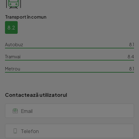
Transport în comun
8.2
Autobuz
8.1
Tramvai
8.4
Metrou
8.1
Contactează utilizatorul