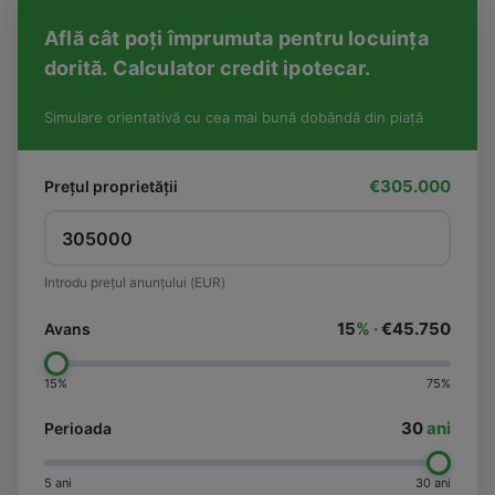
Află cât poți împrumuta pentru locuința
dorită. Calculator credit ipotecar.
Simulare orientativă cu cea mai bună dobândă din piață
€305.000
Prețul proprietății
Introdu prețul anunțului (EUR)
15
% ·
€45.750
Avans
15%
75%
30
ani
Perioada
5 ani
30 ani