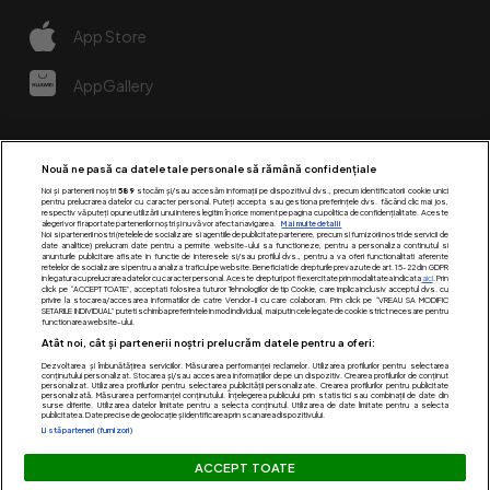
App Store
AppGallery
Nouă ne pasă ca datele tale personale să rămână confidențiale
Noi și partenerii noștri
589
stocăm și/sau accesăm informații pe dispozitivul dvs., precum identificatorii cookie unici
pentru prelucrarea datelor cu caracter personal. Puteți accepta sau gestiona preferințele dvs. făcând clic mai jos,
respectiv vă puteți opune utilizării unui interes legitim în orice moment pe pagina cu politica de confidențialitate. Aceste
alegeri vor fi raportate partenerilor noștri și nu vă vor afecta navigarea.
Mai multe detalii
Noi si partenerii nostri (retelele de socializare si agentiile de publicitate partenere, precum si furnizorii nostri de servicii de
date analitice) prelucram date pentru a permite website-ului sa functioneze, pentru a personaliza continutul si
anunturile publicitare afisate in functie de interesele si/sau profilul dvs., pentru a va oferi functionalitati aferente
retelelor de socializare si pentru a analiza traficul pe website. Beneficiati de drepturile prevazute de art. 15-22 din GDPR
in legatura cu prelucrarea datelor cu caracter personal. Aceste drepturi pot fi exercitate prin modalitatea indicata
aici
. Prin
click pe “ACCEPT TOATE”, acceptati folosirea tuturor Tehnologiilor de tip Cookie, care implica inclusiv acceptul dvs. cu
Urmărește-ne pe:
privire la stocarea/accesarea informatiilor de catre Vendor-ii cu care colaboram. Prin click pe “VREAU SA MODIFIC
SETARILE INDIVIDUAL” puteti schimba preferintele in mod individual, mai putin cele legate de cookie strict necesare pentru
functionarea website-ului.
Atât noi, cât și partenerii noștri prelucrăm datele pentru a oferi:
Dezvoltarea și îmbunătățirea serviciilor. Măsurarea performanței reclamelor. Utilizarea profilurilor pentru selectarea
conținutului personalizat. Stocarea și/sau accesarea informațiilor de pe un dispozitiv. Crearea profilurilor de conținut
personalizat. Utilizarea profilurilor pentru selectarea publicității personalizate. Crearea profilurilor pentru publicitate
personalizată. Măsurarea performanței conținutului. Înțelegerea publicului prin statistici sau combinații de date din
surse diferite. Utilizarea datelor limitate pentru a selecta conținutul. Utilizarea de date limitate pentru a selecta
publicitatea. Date precise de geolocație și identificarea prin scanarea dispozitivului.
Listă parteneri (furnizori)
Acest site este creat si administrat de Digital Antena Group.
ACCEPT TOATE
Toate drepturile rezervate.