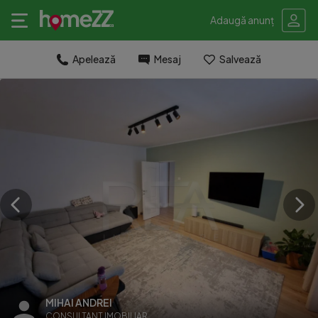
Adaugă anunț
Apelează
Mesaj
Salvează
MIHAI ANDREI
CONSULTANT IMOBILIAR