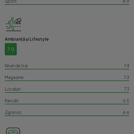
Sport
6.9
Ambianță și Lifestyle
7.0
Nivel de trai
7.4
Magazine
7.3
Localuri
7.3
Parcări
6.5
Zgomot
6.6