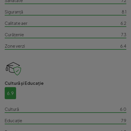
Sănătate
7.2
Siguranță
8.1
Calitate aer
6.2
Curățenie
7.3
Zone verzi
6.4
Cultură și Educație
6.9
Cultură
6.0
Educație
7.9