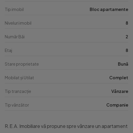
Tip imobil
Bloc apartamente
Niveluri imobil
8
Număr Băi
2
Etaj
8
Stare proprietate
Bună
Mobilat și Utilat
Complet
Tip tranzacție
Vânzare
Tip vânzător
Companie
R.E.A. Imobiliare vă propune spre vânzare un apartament deoseb