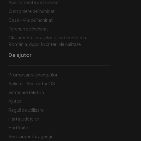
Apartamente de închiriat
Garsoniere de închiriat
Case - Vile de închiriat
Terenuri de închiriat
Clasamentul orașelor și cartierelor din
România, după 16 criterii de calitate
De ajutor
Promovarea anunțurilor
Aplicații: Android și iOS
Verificare telefon
Ajutor
Reguli de utilizare
Harta județelor
Hartă site
Servicii pentru agenții