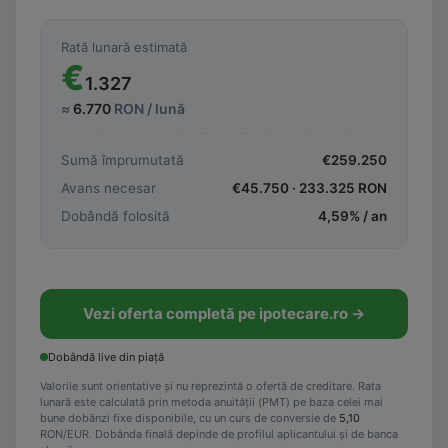
Rată lunară estimată
€
1.327
≈
6.770
RON / lună
Sumă împrumutată
€
259.250
Avans necesar
€
45.750
·
233.325
RON
Dobândă folosită
4,59
% / an
Vezi oferta completă pe ipotecare.ro →
Dobândă live din piață
Valorile sunt orientative și nu reprezintă o ofertă de creditare. Rata
lunară este calculată prin metoda anuității (PMT) pe baza celei mai
bune dobânzi fixe disponibile, cu un curs de conversie de
5,10
RON/EUR. Dobânda finală depinde de profilul aplicantului și de banca