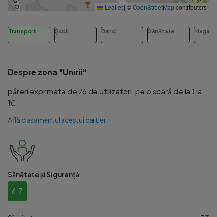
Leaflet
|
©
OpenStreetMap
contributors
Transport
Școli
Banci
Sănătate
Magazi
Despre zona "Unirii"
păreri exprimate de 76 de utilizatori, pe o scară de la 1 la
10
Află clasamentul acestui cartier
Sănătate și Siguranță
6.7