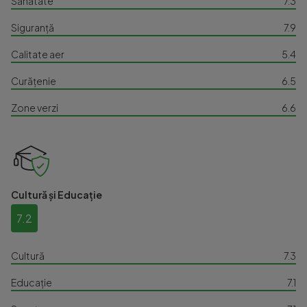
Sănătate
7.3
Siguranță
7.9
Calitate aer
5.4
Curățenie
6.5
Zone verzi
6.6
Cultură și Educație
7.2
Cultură
7.3
Educație
7.1