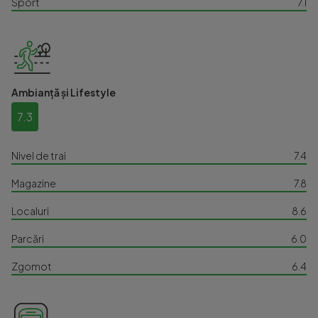
Sport
7.1
Ambianță și Lifestyle
7.3
Nivel de trai
7.4
Magazine
7.8
Localuri
8.6
Parcări
6.0
Zgomot
6.4