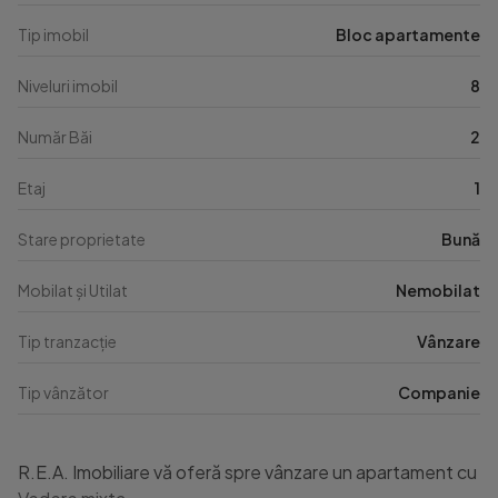
Tip imobil
Bloc apartamente
Niveluri imobil
8
Număr Băi
2
Etaj
1
Stare proprietate
Bună
Mobilat și Utilat
Nemobilat
Tip tranzacție
Vânzare
Tip vânzător
Companie
R.E.A. Imobiliare vă oferă spre vânzare un apartament cu 4 c