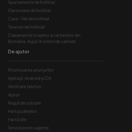
Apartamente de închiriat
Garsoniere de închiriat
Case - Vile de închiriat
Terenuri de închiriat
Clasamentul orașelor și cartierelor din
România, după 16 criterii de calitate
De ajutor
Promovarea anunțurilor
Aplicații: Android și iOS
Verificare telefon
Ajutor
Reguli de utilizare
Harta județelor
Hartă site
Servicii pentru agenții