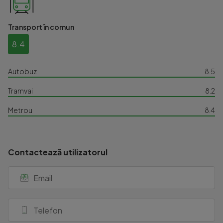
Transport în comun
8.4
Autobuz
8.5
Tramvai
8.2
Metrou
8.4
Contactează utilizatorul