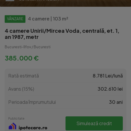
4 camere | 103 m²
VÂNZARE
4 camere Unirii/Mircea Voda, centrală, et. 1,
an 1987, metr
Bucuresti-Ilfov / Bucuresti
385.000 €
Rată estimată
8.781 Lei/lună
Avans (15%)
302.610 lei
Perioada împrumutului
30 ani
Publicitate
Simulează credit