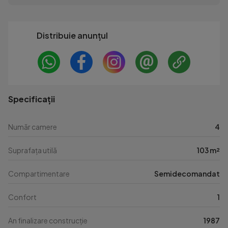
Distribuie anunțul
Specificații
Număr camere
4
Suprafața utilă
103 m²
Compartimentare
Semidecomandat
Confort
1
An finalizare construcție
1987