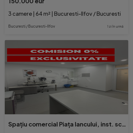
150.000 eur
3 camere | 64 m² | Bucuresti-Ilfov / Bucuresti
Bucuresti / Bucuresti-Ilfov
1 zi în urmă
Spațiu comercial Piața Iancului, inst. schimb., an 1981, m