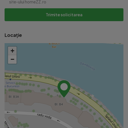
site-ului homeZZ.ro
Trimite solicitarea
Locație
+
−