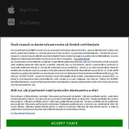
App Store
AppGallery
Nouă ne pasă ca datele tale personale să rămână confidențiale
Noi și partenerii noștri
589
stocăm și/sau accesăm informații pe dispozitivul dvs., precum identificatorii cookie unici
pentru prelucrarea datelor cu caracter personal. Puteți accepta sau gestiona preferințele dvs. făcând clic mai jos,
respectiv vă puteți opune utilizării unui interes legitim în orice moment pe pagina cu politica de confidențialitate. Aceste
alegeri vor fi raportate partenerilor noștri și nu vă vor afecta navigarea.
Mai multe detalii
Noi si partenerii nostri (retelele de socializare si agentiile de publicitate partenere, precum si furnizorii nostri de servicii de
date analitice) prelucram date pentru a permite website-ului sa functioneze, pentru a personaliza continutul si
anunturile publicitare afisate in functie de interesele si/sau profilul dvs., pentru a va oferi functionalitati aferente
retelelor de socializare si pentru a analiza traficul pe website. Beneficiati de drepturile prevazute de art. 15-22 din GDPR
in legatura cu prelucrarea datelor cu caracter personal. Aceste drepturi pot fi exercitate prin modalitatea indicata
aici
. Prin
click pe “ACCEPT TOATE”, acceptati folosirea tuturor Tehnologiilor de tip Cookie, care implica inclusiv acceptul dvs. cu
Urmărește-ne pe:
privire la stocarea/accesarea informatiilor de catre Vendor-ii cu care colaboram. Prin click pe “VREAU SA MODIFIC
SETARILE INDIVIDUAL” puteti schimba preferintele in mod individual, mai putin cele legate de cookie strict necesare pentru
functionarea website-ului.
Atât noi, cât și partenerii noștri prelucrăm datele pentru a oferi:
Dezvoltarea și îmbunătățirea serviciilor. Măsurarea performanței reclamelor. Utilizarea profilurilor pentru selectarea
conținutului personalizat. Stocarea și/sau accesarea informațiilor de pe un dispozitiv. Crearea profilurilor de conținut
personalizat. Utilizarea profilurilor pentru selectarea publicității personalizate. Crearea profilurilor pentru publicitate
personalizată. Măsurarea performanței conținutului. Înțelegerea publicului prin statistici sau combinații de date din
surse diferite. Utilizarea datelor limitate pentru a selecta conținutul. Utilizarea de date limitate pentru a selecta
publicitatea. Date precise de geolocație și identificarea prin scanarea dispozitivului.
Listă parteneri (furnizori)
Acest site este creat si administrat de Digital Antena Group.
ACCEPT TOATE
Toate drepturile rezervate.