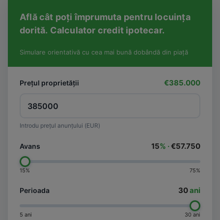
Află cât poți împrumuta pentru locuința
dorită. Calculator credit ipotecar.
Simulare orientativă cu cea mai bună dobândă din piață
€385.000
Prețul proprietății
Introdu prețul anunțului (EUR)
15
% ·
€57.750
Avans
15%
75%
30
ani
Perioada
5 ani
30 ani