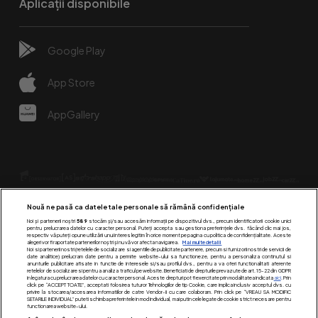
Aplicații disponibile
Google Play
App Store
AppGallery
Nouă ne pasă ca datele tale personale să rămână confidențiale
Noi și partenerii noștri
589
stocăm și/sau accesăm informații pe dispozitivul dvs., precum identificatorii cookie unici
pentru prelucrarea datelor cu caracter personal. Puteți accepta sau gestiona preferințele dvs. făcând clic mai jos,
respectiv vă puteți opune utilizării unui interes legitim în orice moment pe pagina cu politica de confidențialitate. Aceste
alegeri vor fi raportate partenerilor noștri și nu vă vor afecta navigarea.
Mai multe detalii
Urmărește-ne pe:
Noi si partenerii nostri (retelele de socializare si agentiile de publicitate partenere, precum si furnizorii nostri de servicii de
date analitice) prelucram date pentru a permite website-ului sa functioneze, pentru a personaliza continutul si
anunturile publicitare afisate in functie de interesele si/sau profilul dvs., pentru a va oferi functionalitati aferente
retelelor de socializare si pentru a analiza traficul pe website. Beneficiati de drepturile prevazute de art. 15-22 din GDPR
in legatura cu prelucrarea datelor cu caracter personal. Aceste drepturi pot fi exercitate prin modalitatea indicata
aici
. Prin
click pe “ACCEPT TOATE”, acceptati folosirea tuturor Tehnologiilor de tip Cookie, care implica inclusiv acceptul dvs. cu
privire la stocarea/accesarea informatiilor de catre Vendor-ii cu care colaboram. Prin click pe “VREAU SA MODIFIC
SETARILE INDIVIDUAL” puteti schimba preferintele in mod individual, mai putin cele legate de cookie strict necesare pentru
functionarea website-ului.