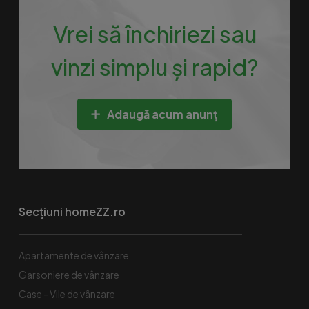
Vrei să închiriezi sau
vinzi simplu și rapid?
Adaugă acum anunț
Secțiuni homeZZ.ro
Apartamente de vânzare
Garsoniere de vânzare
Case - Vile de vânzare