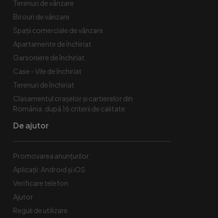
Terenuri de vânzare
Birouri de vânzare
Spaţii comerciale de vânzare
Apartamente de închiriat
Garsoniere de închiriat
Case - Vile de închiriat
Terenuri de închiriat
Clasamentul orașelor și cartierelor din
România, după 16 criterii de calitate
De ajutor
Promovarea anunțurilor
Aplicații: Android și iOS
Verificare telefon
Ajutor
Reguli de utilizare