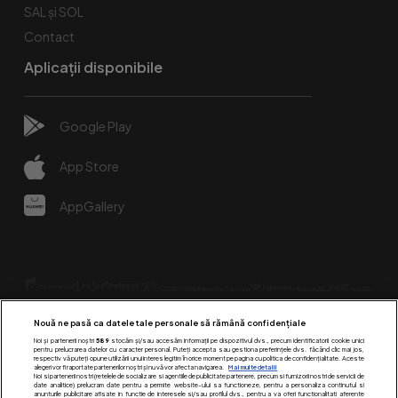
SAL și SOL
Contact
Aplicații disponibile
Google Play
App Store
AppGallery
Nouă ne pasă ca datele tale personale să rămână confidențiale
Noi și partenerii noștri
589
stocăm și/sau accesăm informații pe dispozitivul dvs., precum identificatorii cookie unici
pentru prelucrarea datelor cu caracter personal. Puteți accepta sau gestiona preferințele dvs. făcând clic mai jos,
respectiv vă puteți opune utilizării unui interes legitim în orice moment pe pagina cu politica de confidențialitate. Aceste
alegeri vor fi raportate partenerilor noștri și nu vă vor afecta navigarea.
Mai multe detalii
Urmărește-ne pe:
Noi si partenerii nostri (retelele de socializare si agentiile de publicitate partenere, precum si furnizorii nostri de servicii de
date analitice) prelucram date pentru a permite website-ului sa functioneze, pentru a personaliza continutul si
anunturile publicitare afisate in functie de interesele si/sau profilul dvs., pentru a va oferi functionalitati aferente