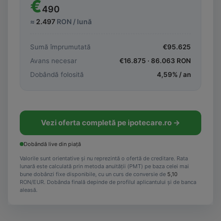
€
490
≈
2.497
RON / lună
Sumă împrumutată
€
95.625
Avans necesar
€
16.875
·
86.063
RON
Dobândă folosită
4,59
% / an
Vezi oferta completă pe ipotecare.ro →
Dobândă live din piață
Valorile sunt orientative și nu reprezintă o ofertă de creditare. Rata
lunară este calculată prin metoda anuității (PMT) pe baza celei mai
bune dobânzi fixe disponibile, cu un curs de conversie de
5,10
RON/EUR. Dobânda finală depinde de profilul aplicantului și de banca
aleasă.