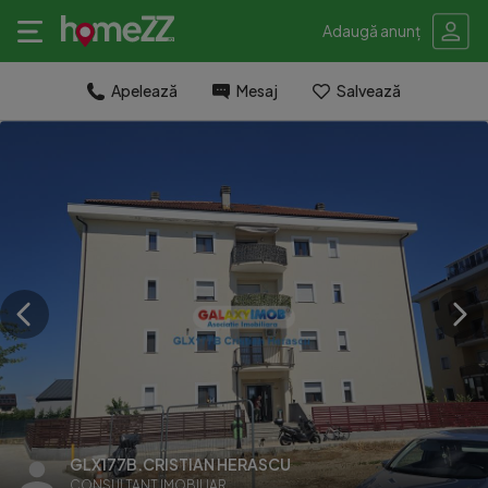
Adaugă anunț
Apelează
Mesaj
Salvează
GLX177B.CRISTIAN HERASCU
CONSULTANT IMOBILIAR