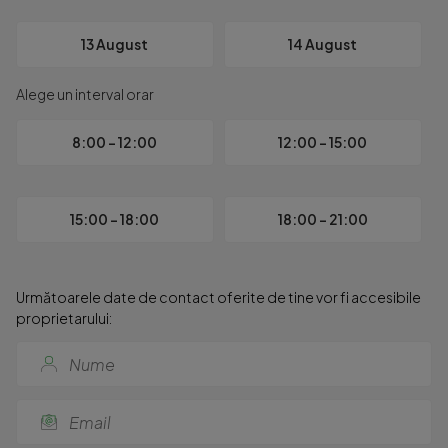
 Informatii eficienta energetica: 

Clasa energetica: A

13 August
14 August
Consumul de energie primara: 

Indicele de emisii echivalent CO2: 

Alege un interval orar
Consum de energie din surse regenerabile:
8:00 - 12:00
12:00 - 15:00
15:00 - 18:00
18:00 - 21:00
Următoarele date de contact oferite de tine vor fi accesibile
proprietarului: