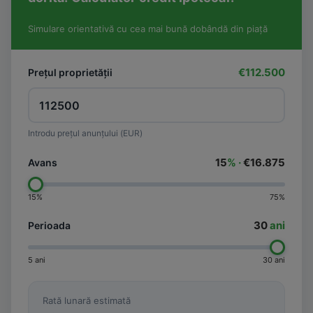
Simulare orientativă cu cea mai bună dobândă din piață
€112.500
Prețul proprietății
Introdu prețul anunțului (EUR)
15
% ·
€16.875
Avans
15%
75%
30
ani
Perioada
5 ani
30 ani
Rată lunară estimată