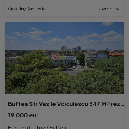
Crevedia / Dambovita
20 ore în urmă
Buftea Str Vasile Voiculescu 347 MP rezidential
19.000 eur
Bucuresti-Ilfov / Buftea