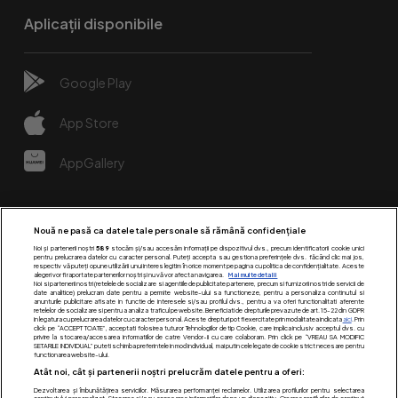
Aplicații disponibile
Google Play
App Store
AppGallery
Nouă ne pasă ca datele tale personale să rămână confidențiale
Noi și partenerii noștri
589
stocăm și/sau accesăm informații pe dispozitivul dvs., precum identificatorii cookie unici
pentru prelucrarea datelor cu caracter personal. Puteți accepta sau gestiona preferințele dvs. făcând clic mai jos,
respectiv vă puteți opune utilizării unui interes legitim în orice moment pe pagina cu politica de confidențialitate. Aceste
alegeri vor fi raportate partenerilor noștri și nu vă vor afecta navigarea.
Mai multe detalii
Noi si partenerii nostri (retelele de socializare si agentiile de publicitate partenere, precum si furnizorii nostri de servicii de
date analitice) prelucram date pentru a permite website-ului sa functioneze, pentru a personaliza continutul si
anunturile publicitare afisate in functie de interesele si/sau profilul dvs., pentru a va oferi functionalitati aferente
retelelor de socializare si pentru a analiza traficul pe website. Beneficiati de drepturile prevazute de art. 15-22 din GDPR
in legatura cu prelucrarea datelor cu caracter personal. Aceste drepturi pot fi exercitate prin modalitatea indicata
aici
. Prin
click pe “ACCEPT TOATE”, acceptati folosirea tuturor Tehnologiilor de tip Cookie, care implica inclusiv acceptul dvs. cu
Urmărește-ne pe:
privire la stocarea/accesarea informatiilor de catre Vendor-ii cu care colaboram. Prin click pe “VREAU SA MODIFIC
SETARILE INDIVIDUAL” puteti schimba preferintele in mod individual, mai putin cele legate de cookie strict necesare pentru
functionarea website-ului.
Atât noi, cât și partenerii noștri prelucrăm datele pentru a oferi:
Dezvoltarea și îmbunătățirea serviciilor. Măsurarea performanței reclamelor. Utilizarea profilurilor pentru selectarea