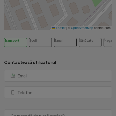
Leaflet
|
©
OpenStreetMap
contributors
Transport
Școli
Banci
Sănătate
Magazi
Contactează utilizatorul