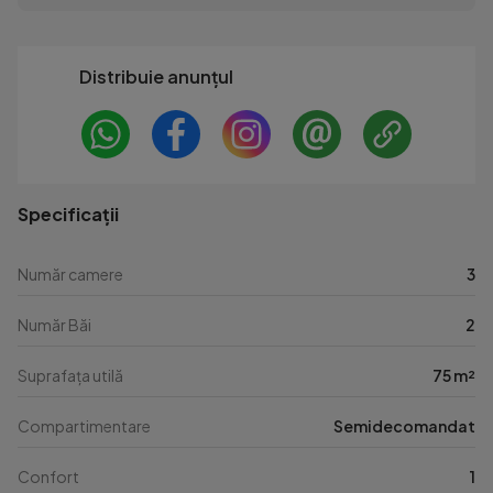
Distribuie anunțul
Specificații
Număr camere
3
Număr Băi
2
Suprafața utilă
75 m²
Compartimentare
Semidecomandat
Confort
1