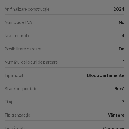
An finalizare construcție
2024
Nu include TVA
Nu
Niveluri imobil
4
Posibilitate parcare
Da
Numărul de locuri de parcare
1
Tip imobil
Bloc apartamente
Stare proprietate
Bună
Etaj
3
Tip tranzacție
Vânzare
Tip vânzător
Companie