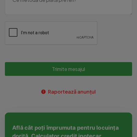
Trimite mesajul
Raportează anunțul
Află cât poți împrumuta pentru locuința
dorită. Calculator credit ipotecar.