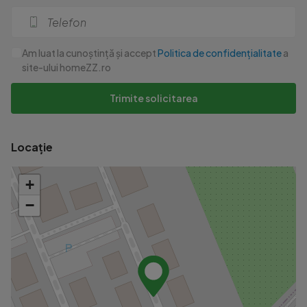
Am luat la cunoștință și accept
Politica de confidențialitate
a
site-ului homeZZ.ro
Trimite solicitarea
Locație
+
−