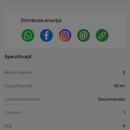
Distribuie anunțul
Specificații
Număr camere
2
Suprafața utilă
50 m²
Compartimentare
Decomandat
Confort
1
Etaj
4