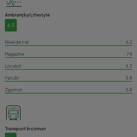
Ambianță și Lifestyle
6.3
Nivel de trai
6.2
Magazine
7.4
Localuri
6.3
Parcări
5.8
Zgomot
5.8
Transport în comun