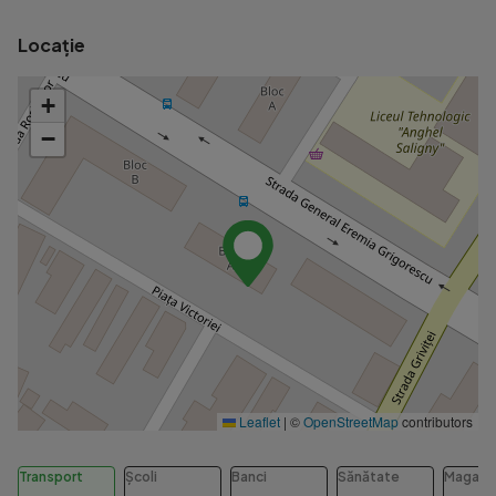
Locație
+
−
Leaflet
|
©
OpenStreetMap
contributors
Transport
Școli
Banci
Sănătate
Magazi