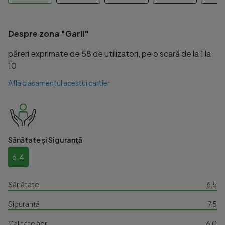
Despre zona "Garii"
păreri exprimate de 58 de utilizatori, pe o scară de la 1 la
10
Află clasamentul acestui cartier
Sănătate și Siguranță
6.4
Sănătate
6.5
Siguranță
7.5
Calitate aer
6.0