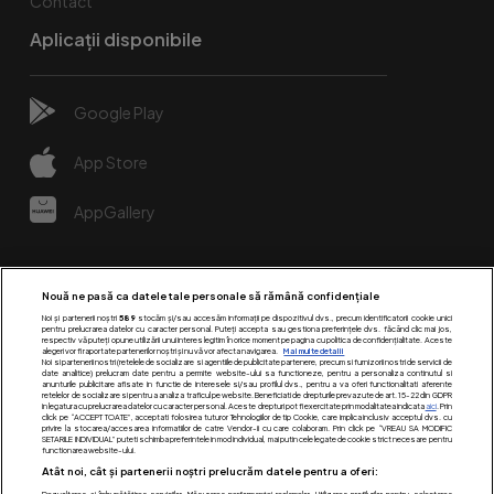
Contact
Aplicații disponibile
Google Play
App Store
AppGallery
Nouă ne pasă ca datele tale personale să rămână confidențiale
Noi și partenerii noștri
589
stocăm și/sau accesăm informații pe dispozitivul dvs., precum identificatorii cookie unici
pentru prelucrarea datelor cu caracter personal. Puteți accepta sau gestiona preferințele dvs. făcând clic mai jos,
respectiv vă puteți opune utilizării unui interes legitim în orice moment pe pagina cu politica de confidențialitate. Aceste
alegeri vor fi raportate partenerilor noștri și nu vă vor afecta navigarea.
Mai multe detalii
Noi si partenerii nostri (retelele de socializare si agentiile de publicitate partenere, precum si furnizorii nostri de servicii de
date analitice) prelucram date pentru a permite website-ului sa functioneze, pentru a personaliza continutul si
anunturile publicitare afisate in functie de interesele si/sau profilul dvs., pentru a va oferi functionalitati aferente
retelelor de socializare si pentru a analiza traficul pe website. Beneficiati de drepturile prevazute de art. 15-22 din GDPR
in legatura cu prelucrarea datelor cu caracter personal. Aceste drepturi pot fi exercitate prin modalitatea indicata
aici
. Prin
click pe “ACCEPT TOATE”, acceptati folosirea tuturor Tehnologiilor de tip Cookie, care implica inclusiv acceptul dvs. cu
Urmărește-ne pe:
privire la stocarea/accesarea informatiilor de catre Vendor-ii cu care colaboram. Prin click pe “VREAU SA MODIFIC
SETARILE INDIVIDUAL” puteti schimba preferintele in mod individual, mai putin cele legate de cookie strict necesare pentru
functionarea website-ului.
Atât noi, cât și partenerii noștri prelucrăm datele pentru a oferi: