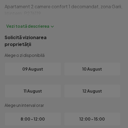
Apartament 2 camere confort 1 decomandat, zona Garii, Se vi
Id intern: P276119
Solicită vizionarea
proprietății
Alege o zi disponibilă
09 August
10 August
11 August
12 August
Alege un interval orar
8:00 - 12:00
12:00 - 15:00