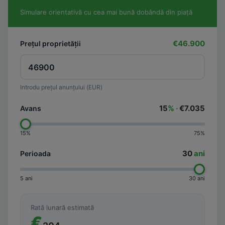
Simulare orientativă cu cea mai bună dobândă din piață
€46.900
Prețul proprietății
Introdu prețul anunțului (EUR)
15
% ·
€7.035
Avans
15%
75%
30
ani
Perioada
5 ani
30 ani
Rată lunară estimată
€