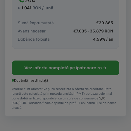
204
≈
1.041
RON / lună
Sumă împrumutată
€
39.865
Avans necesar
€
7.035
·
35.879
RON
Dobândă folosită
4,59
% / an
Vezi oferta completă pe ipotecare.ro →
Dobândă live din piață
Valorile sunt orientative și nu reprezintă o ofertă de creditare. Rata
lunară este calculată prin metoda anuității (PMT) pe baza celei mai
bune dobânzi fixe disponibile, cu un curs de conversie de
5,10
RON/EUR. Dobânda finală depinde de profilul aplicantului și de banca
aleasă.