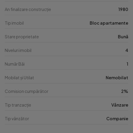
An finalizare construcție
1980
Tip imobil
Bloc apartamente
Stare proprietate
Bună
Niveluri imobil
4
Număr Băi
1
Mobilat și Utilat
Nemobilat
Comision cumpărător
2%
Tip tranzacție
Vânzare
Tip vânzător
Companie