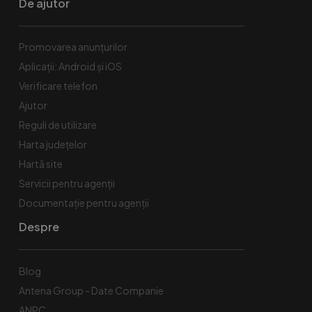
De ajutor
Promovarea anunțurilor
Aplicații: Android și iOS
Verificare telefon
Ajutor
Reguli de utilizare
Harta județelor
Hartă site
Servicii pentru agenții
Documentație pentru agenții
Despre
Blog
Antena Group - Date Companie
ANPC