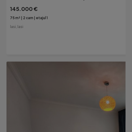
145.000 €
75 m²
2 cam
etajul 1
Iasi, Iasi