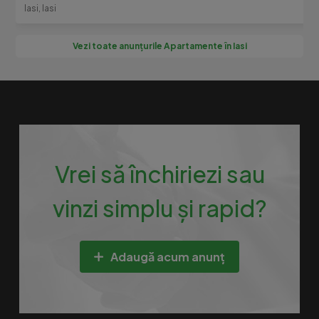
Iasi, Iasi
Vezi toate anunțurile Apartamente în Iasi
Vrei să închiriezi sau
vinzi simplu și rapid?
Adaugă acum anunț