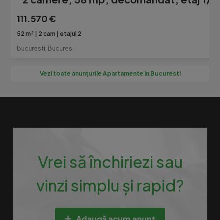
111.570 €
52 m²
2 cam
etajul 2
Bucuresti, Bucuresti-Ilfov
Vezi toate anunțurile Apartamente în Bucuresti
Vrei să închiriezi sau
vinzi simplu și rapid?
Adaugă acum anunț