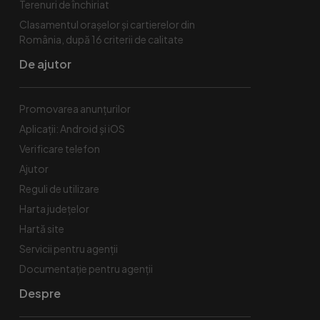
Terenuri de închiriat
Clasamentul orașelor și cartierelor din
România, după 16 criterii de calitate
De ajutor
Promovarea anunțurilor
Aplicații: Android și iOS
Verificare telefon
Ajutor
Reguli de utilizare
Harta județelor
Hartă site
Servicii pentru agenții
Documentație pentru agenții
Despre