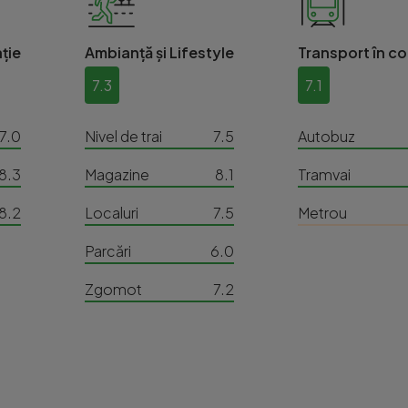
ție
Ambianță și Lifestyle
Transport în c
7.3
7.1
7.0
Nivel de trai
7.5
Autobuz
8.3
Magazine
8.1
Tramvai
8.2
Localuri
7.5
Metrou
Parcări
6.0
Zgomot
7.2