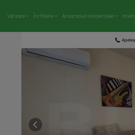
Vânzare
Închiriere
Ansambluri rezidențiale
Inter
Apele