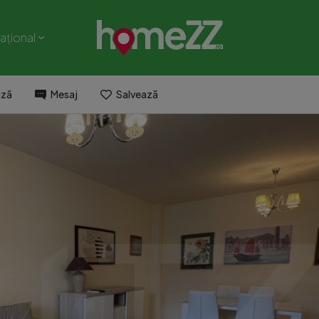
național
ază
Mesaj
Salvează