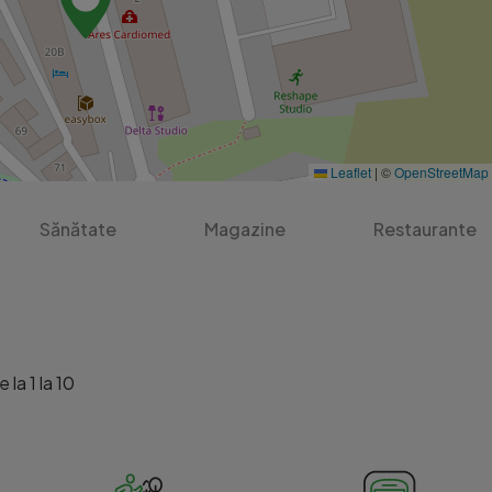
Leaflet
|
©
OpenStreetMap
Sănătate
Magazine
Restaurante
 la 1 la 10