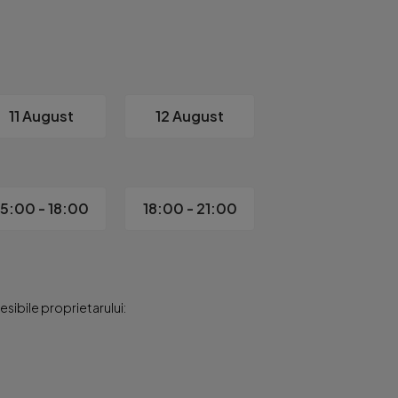
se vând rapid. Dacă îți dorești un apartament premium într-o loc
11 August
12 August
15:00 - 18:00
18:00 - 21:00
sibile proprietarului: