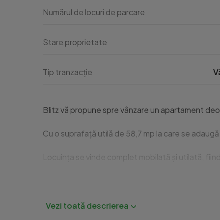
Numărul de locuri de parcare
Stare proprietate
Tip tranzacție
V
Blitz vă propune spre vânzare un apartament deosebit
Cu o suprafață utilă de 58,7 mp la care se adaugă u
Locuința se vinde complet mobilată și utilată, fiin
Park Lake este un ansamblu apreciat pentru pozițio
Opțional, se poate achiziționa un loc de parcare s