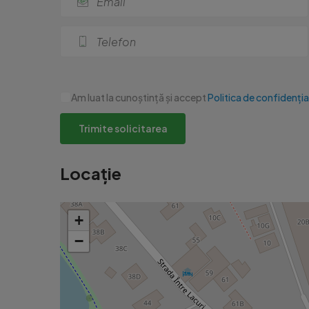
Am luat la cunoștință și accept
Politica de confidenția
Trimite solicitarea
Locație
+
−