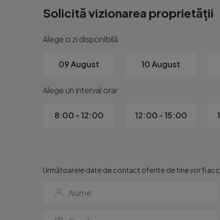
Proprietățile din această zonă apar rar pe piață și 
Solicită vizionarea proprietății
Cod ofertă / ID BLITZ: P170602

Id intern: P170602
Alege o zi disponibilă
09 August
10 August
Alege un interval orar
8:00 - 12:00
12:00 - 15:00
Următoarele date de contact oferite de tine vor fi acce