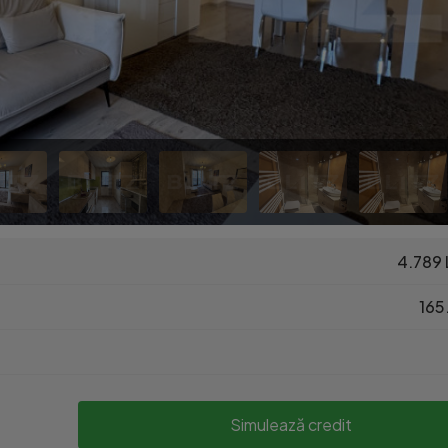
4.789 
165
Simulează credit