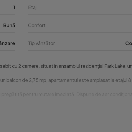
1
Etaj
Bună
Confort
ânzare
Tip vânzător
Co
 cu 2 camere, situat în ansamblul rezidențial Park Lake, una din
n balcon de 2,75 mp, apartamentul este amplasat la etajul 8 și 
d pregătită pentru mutare imediată. Dispune de aer condiționat,
narea sa excelentă, administrarea impecabilă și accesul rapid c
ubteran la prețul de 20.000 Euro.
