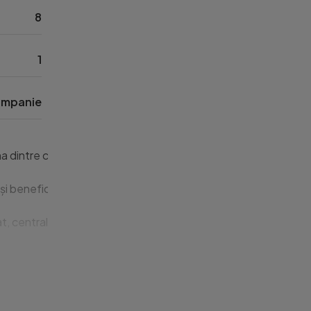
8
1
mpanie
tre cele mai exclusiviste și căutate locații din Cluj-Napoca, la 
beneficiază de o priveliște deschisă, lumină naturală din plin 
 centrală termică proprie, mașină de spălat vase și finisaje de 
ătre cele mai importante puncte de interes ale orașului: Iulius