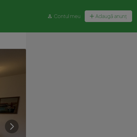
Contul meu
Adaugă anunț