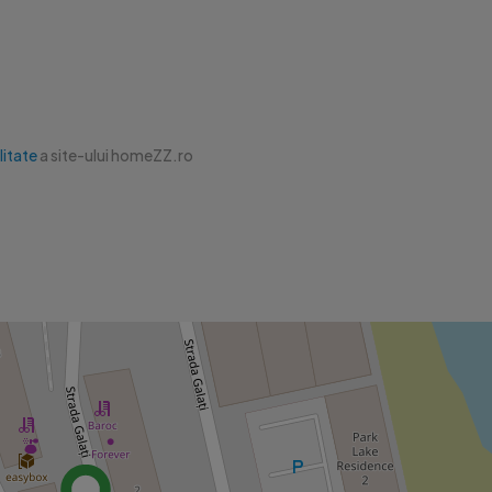
litate
a site-ului homeZZ.ro