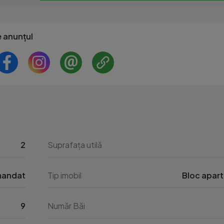
e anunțul
2
Suprafața utilă
andat
Tip imobil
Bloc apar
9
Număr Băi