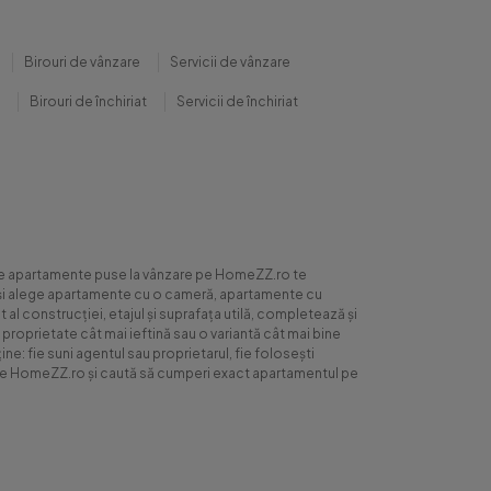
Birouri de vânzare
Servicii de vânzare
Birouri de închiriat
Servicii de închiriat
0 de apartamente puse la vânzare pe HomeZZ.ro te
ite și alege apartamente cu o cameră, apartamente cu
al construcției, etajul și suprafața utilă, completează și
 proprietate cât mai ieftină sau o variantă cât mai bine
ne: fie suni agentul sau proprietarul, fie folosești
ră pe HomeZZ.ro și caută să cumperi exact apartamentul pe