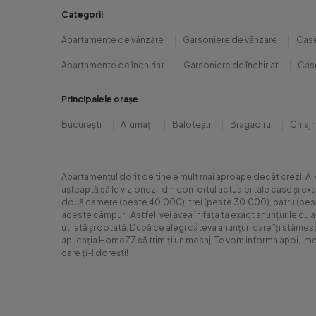
Categorii
Apartamente de vânzare
Garsoniere de vânzare
Case
Apartamente de închiriat
Garsoniere de închiriat
Case
Principalele orașe
București
Afumați
Balotești
Bragadiru
Chiaj
Apartamentul dorit de tine e mult mai aproape decât crezi! Ai
așteaptă să le vizionezi, din confortul actualei tale case și e
două camere (peste 40.000), trei (peste 30.000), patru (peste 6
aceste câmpuri. Astfel, vei avea în fața ta exact anunțurile cu 
utilată și dotată. După ce alegi câteva anunțuri care îți stârne
aplicația HomeZZ să trimiți un mesaj. Te vom informa apoi, ime
care ți-l dorești!