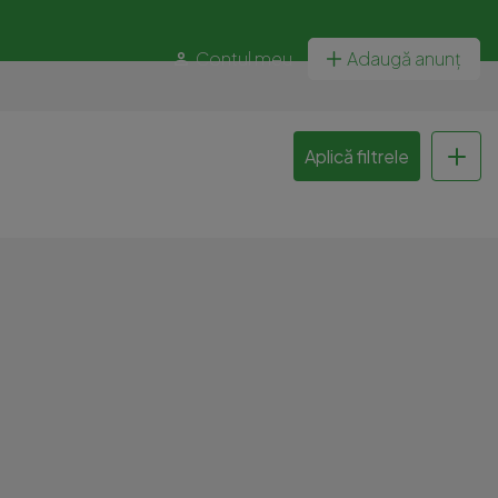
Contul meu
Adaugă anunț
Aplică filtrele