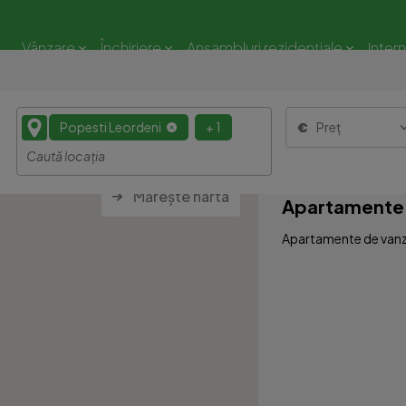
Vânzare
Închiriere
Ansambluri rezidențiale
Inter
Popesti Leordeni
+ 1
Preț
Mărește harta
Apartamente 
Apartamente de vanza