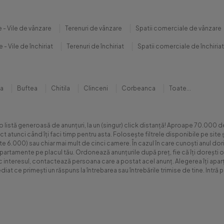
 - Vile de vânzare
Terenuri de vânzare
Spatii comerciale de vânzare
 - Vile de închiriat
Terenuri de închiriat
Spatii comerciale de închiriat
na
Buftea
Chitila
Clinceni
Corbeanca
Toate...
 o listă generoasă de anunțuri, la un (singur) click distanță! Aproape 70.00
xact atunci când îți faci timp pentru asta. Folosește filtrele disponibile pe s
.000) sau chiar mai mult de cinci camere. În cazul în care cunoști anul dorit 
apartamente pe placul tău. Ordonează anunțurile după preț, fie că îți dorești o
sc interesul, contactează persoana care a postat acel anunț. Alegerea îți aparți
diat ce primești un răspuns la întrebarea sau întrebările trimise de tine. Int