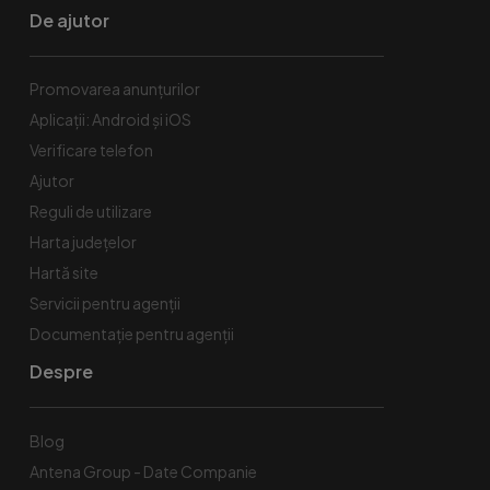
De ajutor
Promovarea anunțurilor
Aplicații: Android și iOS
Verificare telefon
Ajutor
Reguli de utilizare
Harta județelor
Hartă site
Servicii pentru agenții
Documentație pentru agenții
Despre
Blog
Antena Group - Date Companie