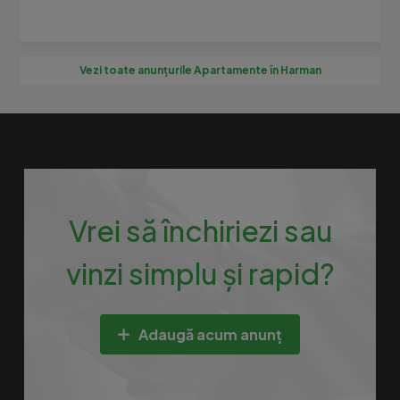
Vezi toate anunțurile Apartamente în Harman
Vrei să închiriezi sau
vinzi simplu și rapid?
Adaugă acum anunț