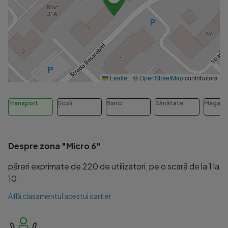
Leaflet
|
©
OpenStreetMap
contributors
Transport
Școli
Banci
Sănătate
Magazi
Despre zona "Micro 6"
păreri exprimate de 220 de utilizatori, pe o scară de la 1 la
10
Află clasamentul acestui cartier