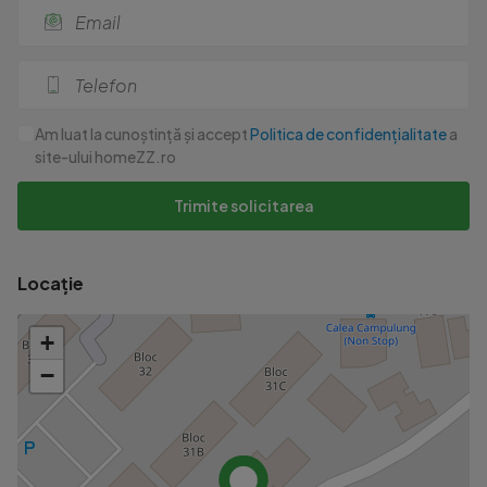
Am luat la cunoștință și accept
Politica de confidențialitate
a
site-ului homeZZ.ro
Trimite solicitarea
Locație
+
−