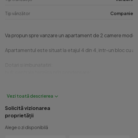
Tip vânzător
Companie
Va propun spre vanzare un apartament de 2 camere modern si fo
Apartamentul este situat la etajul 4 din 4, intr-un bloc cu 
Dotari si imbunatatiri:

bull; centrala termica prin condensare;

bull; geamuri tripan pentru izolare foarte buna;

bull; izolatie interioara;

bull; balcon nou;

bull; finisaje moderne;

Solicită vizionarea
bull; se vinde partial mobilat.

proprietății
Zona este un mare avantaj al acestei proprietati, avand acce
Alege o zi disponibilă