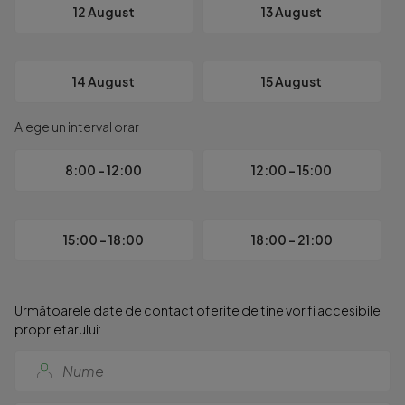
Daca iti doresti un apartament spatios, bine pozitionat, intr
12 August
13 August
Pentru mai multe detalii sau pentru programarea unei vizionar
14 August
15 August
Alege un interval orar
8:00 - 12:00
12:00 - 15:00
15:00 - 18:00
18:00 - 21:00
Următoarele date de contact oferite de tine vor fi accesibile
proprietarului: