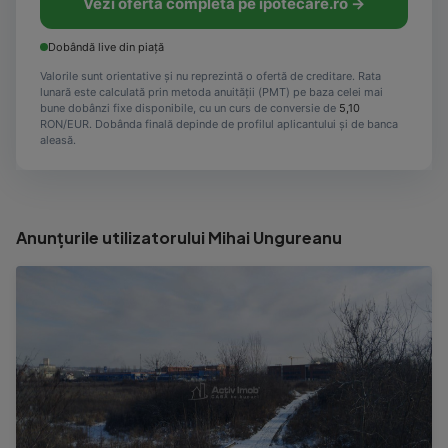
Vezi oferta completă pe ipotecare.ro →
Dobândă live din piață
Valorile sunt orientative și nu reprezintă o ofertă de creditare. Rata
lunară este calculată prin metoda anuității (PMT) pe baza celei mai
bune dobânzi fixe disponibile, cu un curs de conversie de
5,10
RON/EUR. Dobânda finală depinde de profilul aplicantului și de banca
aleasă.
Anunțurile utilizatorului Mihai Ungureanu