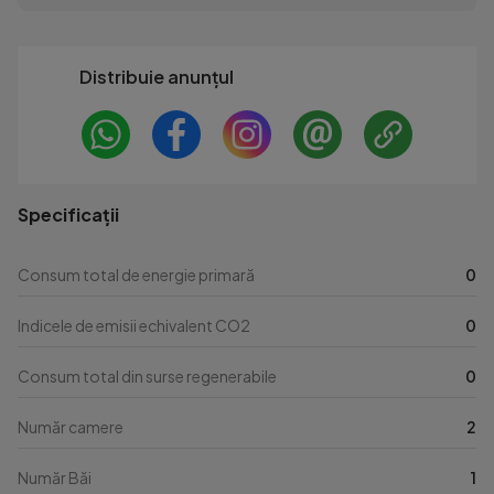
Distribuie anunțul
Specificații
Consum total de energie primară
0
Indicele de emisii echivalent CO2
0
Consum total din surse regenerabile
0
Număr camere
2
Număr Băi
1