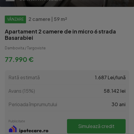
2 camere | 59 m²
VÂNZARE
Apartament 2 camere de in micro 6 strada
Basarabiei
Dambovita / Targoviste
77.990 €
Rată estimată
1.687 Lei/lună
Avans (15%)
58.142 lei
Perioada împrumutului
30 ani
Publicitate
Simulează credit