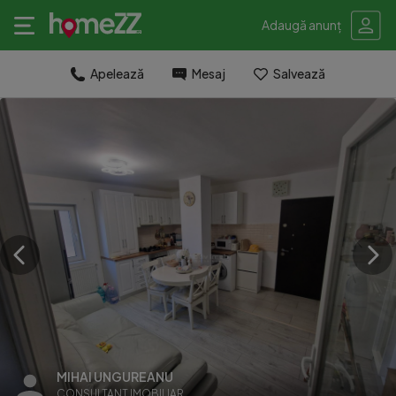
Adaugă anunț
Apelează
Mesaj
Salvează
MIHAI UNGUREANU
CONSULTANT IMOBILIAR