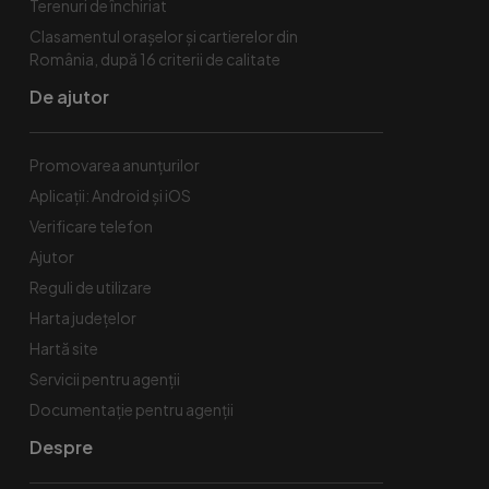
Terenuri de închiriat
Clasamentul orașelor și cartierelor din
România, după 16 criterii de calitate
De ajutor
Promovarea anunțurilor
Aplicații: Android și iOS
Verificare telefon
Ajutor
Reguli de utilizare
Harta județelor
Hartă site
Servicii pentru agenții
Documentație pentru agenții
Despre