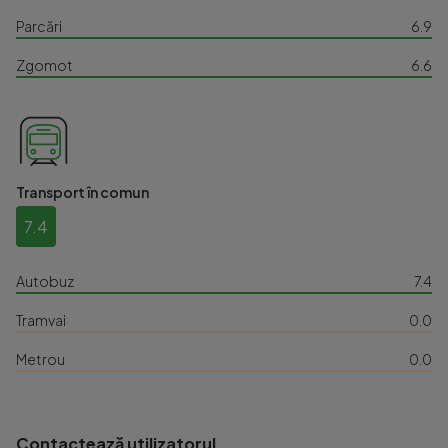
Parcări
6.9
Zgomot
6.6
Transport în comun
7.4
Autobuz
7.4
Tramvai
0.0
Metrou
0.0
Contactează utilizatorul