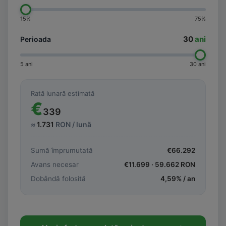
15%
75%
30
ani
Perioada
5 ani
30 ani
Rată lunară estimată
€
339
≈
1.731
RON / lună
Sumă împrumutată
€
66.292
Avans necesar
€
11.699
·
59.662
RON
Dobândă folosită
4,59
% / an