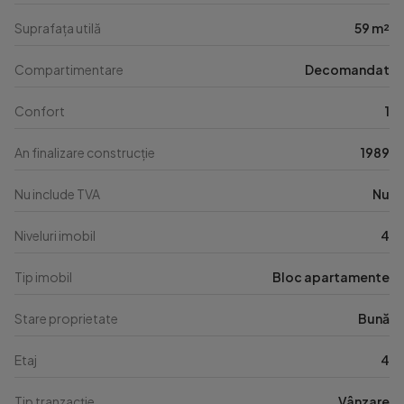
Suprafața utilă
59 m²
Compartimentare
Decomandat
Confort
1
An finalizare construcție
1989
Nu include TVA
Nu
Niveluri imobil
4
Tip imobil
Bloc apartamente
Stare proprietate
Bună
Etaj
4
Tip tranzacție
Vânzare