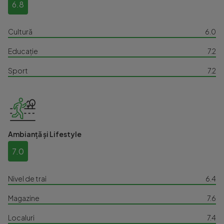
6.8
Cultură
6.0
Educație
7.2
Sport
7.2
Ambianță și Lifestyle
7.0
Nivel de trai
6.4
Magazine
7.6
Localuri
7.4