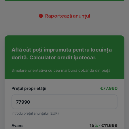
Raportează anunțul
Află cât poți împrumuta pentru locuința
dorită. Calculator credit ipotecar.
Simulare orientativă cu cea mai bună dobândă din piață
€77.990
Prețul proprietății
Introdu prețul anunțului (EUR)
15
% ·
€11.699
Avans