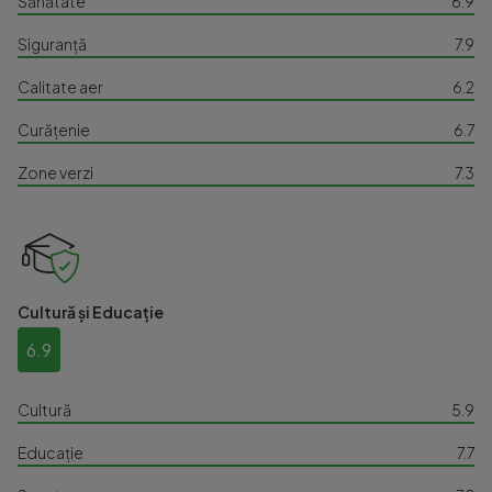
Sănătate
6.9
Siguranță
7.9
Calitate aer
6.2
Curățenie
6.7
Zone verzi
7.3
Cultură și Educație
6.9
Cultură
5.9
Educație
7.7