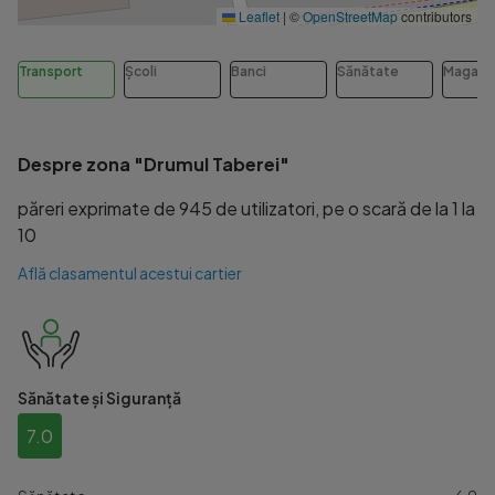
Leaflet
|
©
OpenStreetMap
contributors
Transport
Școli
Banci
Sănătate
Magazi
Despre zona "Drumul Taberei"
păreri exprimate de 945 de utilizatori, pe o scară de la 1 la
10
Află clasamentul acestui cartier
Sănătate și Siguranță
7.0