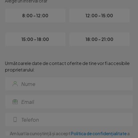
Alege un interval orar
     Zona Drumul Taberei este recunoscuta pentru infrastructur
8:00 - 12:00
12:00 - 15:00
     Pentru mai multe detalii si programarea unei vizionari, e
Pentru serviciile de intermediere imobiliară, agenția percepe
15:00 - 18:00
18:00 - 21:00
În vederea efectuării vizionării proprietății, este necesară 
Apex Imobiliare Romania, Bucuresti

Următoarele date de contact oferite de tine vor fi accesibile
proprietarului:
Agent : Adrian Ion 

Id intern: P276075
Am luat la cunoștință și accept
Politica de confidențialitate
a