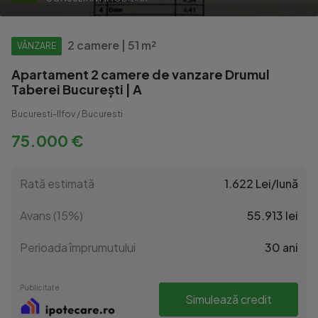
2 camere | 51 m²
VÂNZARE
Apartament 2 camere de vanzare Drumul
Taberei București | A
Bucuresti-Ilfov / Bucuresti
75.000 €
Rată estimată
1.622 Lei/lună
Avans (15%)
55.913 lei
Perioada împrumutului
30 ani
Publicitate
Simulează credit