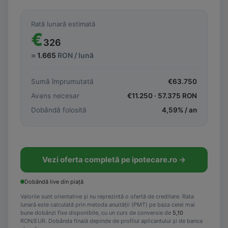
Rată lunară estimată
€
326
≈
1.665
RON / lună
Sumă împrumutată
€
63.750
Avans necesar
€
11.250
·
57.375
RON
Dobândă folosită
4,59
% / an
Vezi oferta completă pe ipotecare.ro →
Dobândă live din piață
Valorile sunt orientative și nu reprezintă o ofertă de creditare. Rata
lunară este calculată prin metoda anuității (PMT) pe baza celei mai
bune dobânzi fixe disponibile, cu un curs de conversie de
5,10
RON/EUR. Dobânda finală depinde de profilul aplicantului și de banca