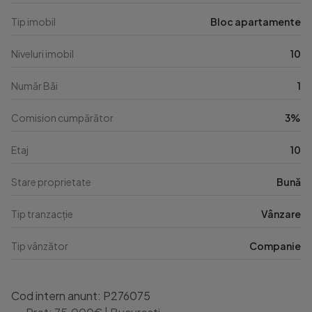
Tip imobil
Bloc apartamente
Niveluri imobil
10
Număr Băi
1
Comision cumpărător
3%
Etaj
10
Stare proprietate
Bună
Tip tranzacție
Vânzare
Tip vânzător
Companie
Cod intern anunt: P276075
