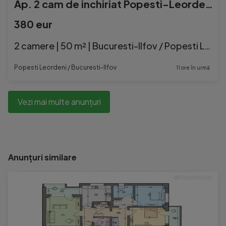
Ap. 2 cam de inchiriat Popesti-Leordeni langa La Strada Mal
380 eur
2 camere | 50 m² | Bucuresti-Ilfov / Popesti Leordeni
Popesti Leordeni / Bucuresti-Ilfov
11 ore în urmă
Vezi mai multe anunțuri
Anunțuri similare