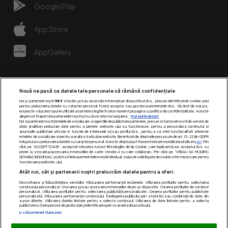
Google Play
App Store
AppGallery
Nouă ne pasă ca datele tale personale să rămână confidențiale
Noi și partenerii noștri
589
stocăm și/sau accesăm informații pe dispozitivul dvs., precum identificatorii cookie unici
pentru prelucrarea datelor cu caracter personal. Puteți accepta sau gestiona preferințele dvs. făcând clic mai jos,
respectiv vă puteți opune utilizării unui interes legitim în orice moment pe pagina cu politica de confidențialitate. Aceste
alegeri vor fi raportate partenerilor noștri și nu vă vor afecta navigarea.
Mai multe detalii
Noi si partenerii nostri (retelele de socializare si agentiile de publicitate partenere, precum si furnizorii nostri de servicii de
date analitice) prelucram date pentru a permite website-ului sa functioneze, pentru a personaliza continutul si
anunturile publicitare afisate in functie de interesele si/sau profilul dvs., pentru a va oferi functionalitati aferente
retelelor de socializare si pentru a analiza traficul pe website. Beneficiati de drepturile prevazute de art. 15-22 din GDPR
in legatura cu prelucrarea datelor cu caracter personal. Aceste drepturi pot fi exercitate prin modalitatea indicata
aici
. Prin
click pe “ACCEPT TOATE”, acceptati folosirea tuturor Tehnologiilor de tip Cookie, care implica inclusiv acceptul dvs. cu
Urmărește-ne pe:
privire la stocarea/accesarea informatiilor de catre Vendor-ii cu care colaboram. Prin click pe “VREAU SA MODIFIC
SETARILE INDIVIDUAL” puteti schimba preferintele in mod individual, mai putin cele legate de cookie strict necesare pentru
functionarea website-ului.
Atât noi, cât și partenerii noștri prelucrăm datele pentru a oferi:
Dezvoltarea și îmbunătățirea serviciilor. Măsurarea performanței reclamelor. Utilizarea profilurilor pentru selectarea
conținutului personalizat. Stocarea și/sau accesarea informațiilor de pe un dispozitiv. Crearea profilurilor de conținut
personalizat. Utilizarea profilurilor pentru selectarea publicității personalizate. Crearea profilurilor pentru publicitate
personalizată. Măsurarea performanței conținutului. Înțelegerea publicului prin statistici sau combinații de date din
surse diferite. Utilizarea datelor limitate pentru a selecta conținutul. Utilizarea de date limitate pentru a selecta
publicitatea. Date precise de geolocație și identificarea prin scanarea dispozitivului.
Listă parteneri (furnizori)
Acest site este creat si administrat de Digital Antena Group.