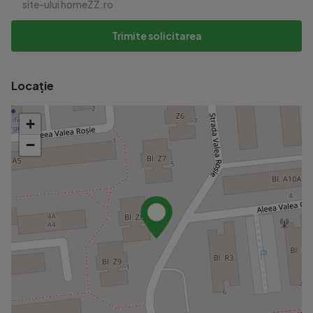
site-ului homeZZ.ro
Trimite solicitarea
Locație
+
−