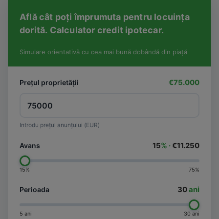
Află cât poți împrumuta pentru locuința
dorită. Calculator credit ipotecar.
Simulare orientativă cu cea mai bună dobândă din piață
€75.000
Prețul proprietății
Introdu prețul anunțului (EUR)
15
% ·
€11.250
Avans
15%
75%
30
ani
Perioada
5 ani
30 ani