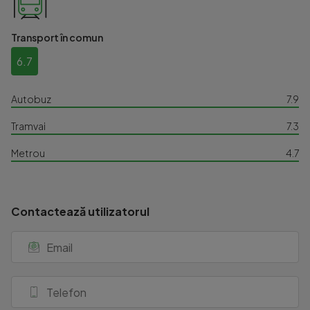
Transport în comun
6.7
Autobuz
7.9
Tramvai
7.3
Metrou
4.7
Contactează utilizatorul