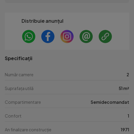
Distribuie anunțul
Specificații
Număr camere
2
Suprafața utilă
51 m²
Compartimentare
Semidecomandat
Confort
1
An finalizare construcție
1971