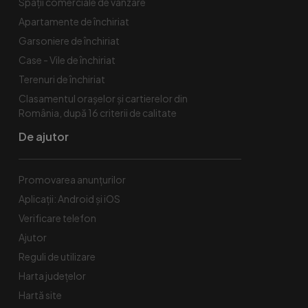
Spaţii comerciale de vânzare
Apartamente de închiriat
Garsoniere de închiriat
Case - Vile de închiriat
Terenuri de închiriat
Clasamentul orașelor și cartierelor din
România, după 16 criterii de calitate
De ajutor
Promovarea anunțurilor
Aplicații: Android și iOS
Verificare telefon
Ajutor
Reguli de utilizare
Harta județelor
Hartă site