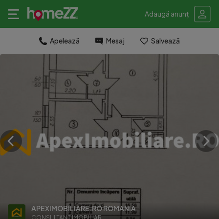
Adaugă anunț
Apelează
Mesaj
Salvează
APEXIMOBILIARE.RO ROMANIA
CONSULTANT IMOBILIAR