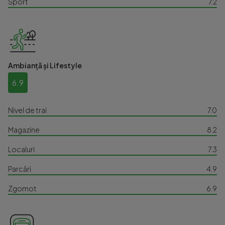
Sport
7.2
Ambianță și Lifestyle
6.9
Nivel de trai
7.0
Magazine
8.2
Localuri
7.3
Parcări
4.9
Zgomot
6.9